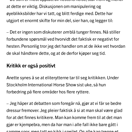
at dette er viktig. Diskusjonen om manipulering og
øyeblikksbilder har vi tatt, og blitt ferdige med. Dette har
utgjort et enormt skifte for min del, sier han, og legger til:
– Det er ingen som diskuterer
om
blå tunger finnes. Nå stiller
forbundene spørsmål ved hvorvidt det faktisk er negativt for
hesten. Personlig tror jeg det handler om at de ikke vet hvordan
de skal håndtere dette, og at de derfor kjøper seg tid.
Kritikk er også positivt
Anette synes å se at eliterytterne tar til seg kritikken. Under
Stockholm International Horse Show sist uke, så hun
forbedring på flere områder hos flere ryttere.
– Jeg håper at debatten som foregår nå, gjør at vi får se bedre
dressur fremover. Jeg pleier faktisk å si at man skal være glad
for at det finnes kritikere. Man kan komme frem til at det man
gjør er kjempebra, men da har man i alle fall ikke bare gått i
samme spor, men tatt en kikk i speilet. Og alle kan trenge et