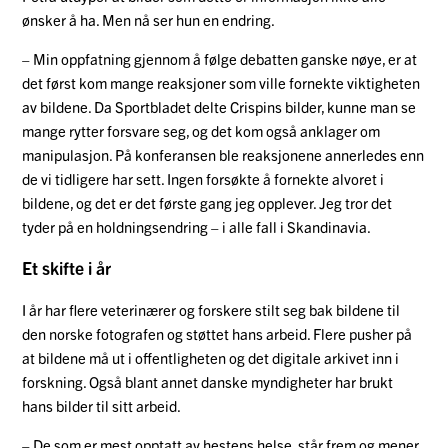
ønsker å ha. Men nå ser hun en endring.
– Min oppfatning gjennom å følge debatten ganske nøye, er at
det først kom mange reaksjoner som ville fornekte viktigheten
av bildene. Da Sportbladet delte Crispins bilder, kunne man se
mange rytter forsvare seg, og det kom også anklager om
manipulasjon. På konferansen ble reaksjonene annerledes enn
de vi tidligere har sett. Ingen forsøkte å fornekte alvoret i
bildene, og det er det første gang jeg opplever. Jeg tror det
tyder på en holdningsendring – i alle fall i Skandinavia.
Et skifte i år
I år har flere veterinærer og forskere stilt seg bak bildene til
den norske fotografen og støttet hans arbeid. Flere pusher på
at bildene må ut i offentligheten og det digitale arkivet inn i
forskning. Også blant annet danske myndigheter har brukt
hans bilder til sitt arbeid.
– De som er mest opptatt av hestens helse, står frem og mener