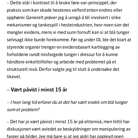
– Dette står i kontrast til å bruke føre-var-prinsippet, der
praksis som kan skade hestenes velferd enten endres eller
opphører. Generelt prøver jeg å unngå å bli involvert i slike
mekanismer og tankespill i hesteindustrien, hvor noen sier det
mangler evidens, mens vi med sunn fornuft kan s
i
at blå tunger
selvsagt ikke burde forekomme. Før og under OL ble det klart at
styrende organer trenger en evidensbasert kartlegging av
forholdene rundt misfargede tunger i dressur for å kunne
håndtere enkelttilfeller og arbeide med problemet på et
strukturelt nivå. Derfor valgte jeg til slutt å undersøke det
likevel.
– Vært påvist i minst 15 år
– I hvor lang tid erfarer du at det har vært snakk om blå tunger
som et problem?
– Det har jo vært påvist i minst 15 år på elitenivå, men hittil har
diskusjonen vært avledet av beskyldninger om manipulering av
farger på bilder. Jeg må bare si at jeg aldri har opplevd noen