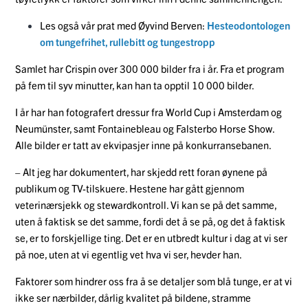
Les også vår prat med Øyvind Berven:
Hesteodontologen
om tungefrihet, rullebitt og tungestropp
Samlet har Crispin over 300 000 bilder fra i år. Fra et program
på fem til syv minutter, kan han ta opptil 10 000 bilder.
I år har han fotografert dressur fra World Cup i Amsterdam og
Neumünster, samt Fontainebleau og Falsterbo Horse Show.
Alle bilder er tatt av ekvipasjer inne på konkurransebanen.
– Alt jeg har dokumentert, har skjedd rett foran øynene på
publikum og TV-tilskuere. Hestene har gått gjennom
veterinærsjekk og stewardkontroll. Vi kan se på det samme,
uten å faktisk se det samme, fordi det å se på, og det å faktisk
se, er to forskjellige ting. Det er en utbredt kultur i dag at vi ser
på noe, uten at vi egentlig vet hva vi ser, hevder han.
Faktorer som hindrer oss fra å se detaljer som blå tunge, er at vi
ikke ser nærbilder, dårlig kvalitet på bildene, stramme