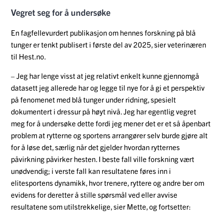
Vegret seg for å undersøke
En fagfellevurdert publikasjon om hennes forskning på blå
tunger er tenkt publisert i første del av 2025, sier veterinæren
til Hest.no.
– Jeg har lenge visst at jeg relativt enkelt kunne gjennomgå
datasett jeg allerede har og legge til nye for å gi et perspektiv
på fenomenet med blå tunger under ridning, spesielt
dokumentert i dressur på høyt nivå. Jeg har egentlig vegret
meg for å undersøke dette fordi jeg mener det er et så åpenbart
problem at rytterne og sportens arrangører selv burde gjøre alt
for å løse det, særlig når det gjelder hvordan rytternes
påvirkning påvirker hesten. I beste fall ville forskning vært
unødvendig; i verste fall kan resultatene føres inn i
elitesportens dynamikk, hvor trenere, ryttere og andre ber om
evidens for deretter å stille spørsmål ved eller avvise
resultatene som utilstrekkelige, sier Mette, og fortsetter: