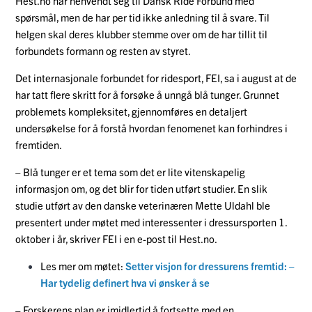
Hest.no har henvendt seg til Dansk Ride Forbund med
spørsmål, men de har per tid ikke anledning til å svare. Til
helgen skal deres klubber stemme over om de har tillit til
forbundets formann og resten av styret.
Det internasjonale forbundet for ridesport, FEI, sa i august at de
har tatt flere skritt for å forsøke å unngå blå tunger. Grunnet
problemets kompleksitet, gjennomføres en detaljert
undersøkelse for å forstå hvordan fenomenet kan forhindres i
fremtiden.
– Blå tunger er et tema som det er lite vitenskapelig
informasjon om, og det blir for tiden utført studier. En slik
studie utført av den danske veterinæren Mette Uldahl ble
presentert under møtet med interessenter i dressursporten 1.
oktober i år, skriver FEI i en e-post til Hest.no.
Les mer om møtet:
Setter visjon for dressurens fremtid: –
Har tydelig definert hva vi ønsker å se
– Forskerens plan er imidlertid å fortsette med en