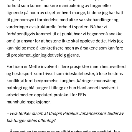
forhold som kunne indikere manipulering av farger eller
lignende på noen av de, etter hvert mange, bildene jeg har hatt
til gjennomsyn i forbindelse med ulike saksbehandlinger og
vurderinger av strukturelle forhold i sporten. Nå har vi
forhåpentligvis kommet til et punkt hvor vi begynner å snakke
om å ta ansvar for at hestene ikke skal oppleve dette. Hvis jeg
kan hjelpe med å konkretisere noen av årsakene som kan føre
til problemet, gjør jeg det veldig gjerne.
For tiden er Mette involvert i flere prosjekter innen hestevelferd
og hestesport, som trivsel som rideskolehester, å lese hestens
konfliktatferd, bedømmelse i unghestkåringer, munnsår og
patologi og blå tunger. I tillegg er hun blant annet involvert i
arbeid med en oppdatert protokoll for FEIs
munnhuleinspeksjoner.
– Hva tenker du om at Crispin Parelius Johannessens bilder av
blå tunger deles offentlig?
– Åpenhet og transparens er alltid nødvendig og positivt. Jeg