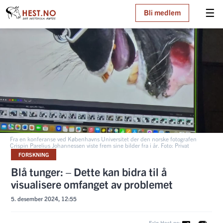
☰
Bli medlem
Fra en konferanse ved Københavns Universitet der den norske fotografen
Crispin Parelius Johannessen viste frem sine bilder fra i år. Foto: Privat
FORSKNING
Blå tunger: – Dette kan bidra til å
visualisere omfanget av problemet
5. desember 2024, 12:55
Følg Hest.no: