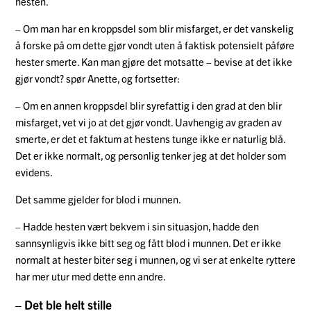
hesten.
– Om man har en kroppsdel som blir misfarget, er det vanskelig
å forske på om dette gjør vondt uten å faktisk potensielt påføre
hester smerte. Kan man gjøre det motsatte – bevise at det ikke
gjør vondt? spør Anette, og fortsetter:
– Om en annen kroppsdel blir syrefattig i den grad at den blir
misfarget, vet vi jo at det gjør vondt. Uavhengig av graden av
smerte, er det et faktum at hestens tunge ikke er naturlig blå.
Det er ikke normalt, og personlig tenker jeg at det holder som
evidens.
Det samme gjelder for blod i munnen.
– Hadde hesten vært bekvem i sin situasjon, hadde den
sannsynligvis ikke bitt seg og fått blod i munnen. Det er ikke
normalt at hester biter seg i munnen, og vi ser at enkelte ryttere
har mer utur med dette enn andre.
– Det ble helt stille