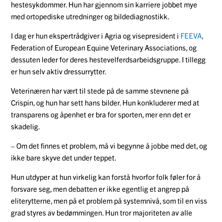
hestesykdommer. Hun har gjennom sin karriere jobbet mye
med ortopediske utredninger og bildediagnostikk.
I dag er hun ekspertrådgiver i Agria og visepresident i
FEEVA
,
Federation of European Equine Veterinary Associations, og
dessuten leder for deres hestevelferdsarbeidsgruppe. I tillegg
er hun selv aktiv dressurrytter.
Veterinæren har vært til stede på de samme stevnene på
Crispin, og hun har sett hans bilder. Hun konkluderer med at
transparens og åpenhet er bra for sporten, mer enn det er
skadelig.
– Om det finnes et problem, må vi begynne å jobbe med det, og
ikke bare skyve det under teppet.
Hun utdyper at hun virkelig kan forstå hvorfor folk føler for å
forsvare seg, men debatten er ikke egentlig et angrep på
eliterytterne, men på et problem på systemnivå, som til en viss
grad styres av bedømmingen. Hun tror majoriteten av alle