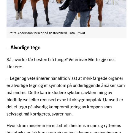
Petra Andersson forsker på hestevelferd. Foto: Privat
– Alvorlige tegn
Så, hvorfor får hesten blå tunge? Veterinær Mette gjør oss
klokere:
– Leger og veterinærer har alltid visst at mørkfargede organer
er alvorlige tegn og et symptom på underliggende årsaker som
må endres. Dette kan inkludere sykdom, avklemming av
blodtilførsel eller redusert evne til oksygenopptak. Uansett er
det et tegn på alvorlig kompromittering av kroppen som
selvsagt må korrigeres, svarer hun.
Hvor stram nesereimen er, bittet i hestens munn og rytterens
tøyletrykk er faktorer som virker inn i denne sammenhengen.