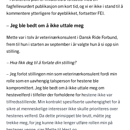
fagfellevurdert publikasjon om kort tid, og vi er ikke i stand til å
kommentere ytterligere for øyeblikket, fortsetter FEI.
– Jeg ble bedt om å ikke uttale meg
Mette var i tolv år veterinærkonsulent i Dansk Ride Forbund,
frem til hun i starten av september i år valgte hun å si opp sin
stilling.
– Hva fikk deg til å forlate din stilling?
– Jeg forlot stillingen min som veterinærkonsulent fordi min
rolle som en uavhengig talsperson for hestene ble
kompromittert. Jeg ble bedt om å ikke uttale meg om
hestevelferd i tilfeller der forholdene for h
estene ikke var
tilfredsstillende. Min kontrakt spesifiserte uavhengighet for å
sikre at menneskelige interesser ikke skulle prioriteres over
hestenes velferd. Da dette prinsippet ble brutt, måtte jeg
trekke meg, for jeg kunne ikke lenger utføre rollen min på
hestenes vegne, sier Mette til Hest.no.