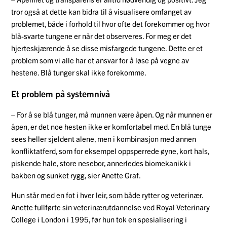
tror også at dette kan bidra til å visualisere omfanget av
problemet, både i forhold til hvor ofte det forekommer og hvor
blå-svarte tungene er når det observeres. For meg er det
hjerteskjærende å se disse misfargede tungene. Dette er et
problem som vi alle har et ansvar for å løse på vegne av
hestene. Blå tunger skal ikke forekomme.
Et problem på systemnivå
– For å se blå tunger, må munnen være åpen. Og når munnen er
åpen, er det noe hesten ikke er komfortabel med. En blå tunge
sees heller sjeldent alene, men i kombinasjon med annen
konfliktatferd, som for eksempel oppsperrede øyne, kort hals,
piskende hale, store nesebor, annerledes biomekanikk i
bakben og sunket rygg, sier Anette Graf.
Hun står med en fot i hver leir, som både rytter og veterinær.
Anette fullførte sin veterinærutdannelse ved Royal Veterinary
College i London i 1995, før hun tok en spesialisering i