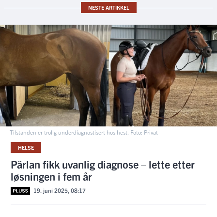
NESTE ARTIKKEL
Tilstanden er trolig underdiagnostisert hos hest. Foto: Privat
HELSE
Pärlan fikk uvanlig diagnose – lette etter
løsningen i fem år
19. juni 2025, 08:17