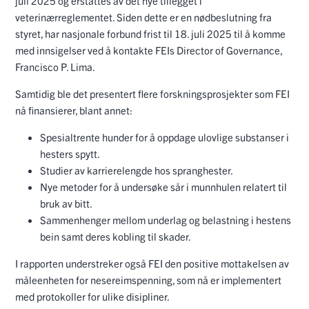
juli 2025 og erstattes av det nye tillegget i
veterinærreglementet. Siden dette er en nødbeslutning fra
styret, har nasjonale forbund frist til 18. juli 2025 til å komme
med innsigelser ved å kontakte FEIs Director of Governance,
Francisco P. Lima.
Samtidig ble det presentert flere forskningsprosjekter som FEI
nå finansierer, blant annet:
Spesialtrente hunder for å oppdage ulovlige substanser i
hesters spytt.
Studier av karrierelengde hos spranghester.
Nye metoder for å undersøke sår i munnhulen relatert til
bruk av bitt.
Sammenhenger mellom underlag og belastning i hestens
bein samt deres kobling til skader.
I rapporten understreker også FEI den positive mottakelsen av
måleenheten for nesereimspenning, som nå er implementert
med protokoller for ulike disipliner.