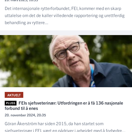
Det internasjonale rytterforbundet, FEI, kommer med en skarp
uttalelse om det de kaller villedende rapportering og urettferdig
behandling av ryttere...
AKTUELT
FEIs sjefsveterinær: Utfordringen er å få 136 nasjonale
forbund til å enes
20. november 2024, 20:35
Göran Åkerström har siden 2015, da han startet som
sjefsveterinær i FEI, vært en pådriver i arbeidet med å forbedre...