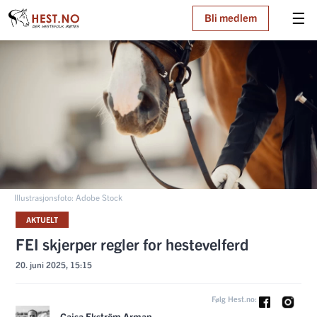
☰
Bli medlem
Illustrasjonsfoto: Adobe Stock
AKTUELT
FEI skjerper regler for hestevelferd
20. juni 2025, 15:15
Følg Hest.no:
Cajsa Ekström Arman