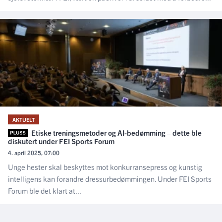
AKTUELT
Etiske treningsmetoder og AI-bedømming – dette ble
diskutert under FEI Sports Forum
4. april 2025, 07:00
Unge hester skal beskyttes mot konkurransepress og kunstig
intelligens kan forandre dressurbedømmingen. Under FEI Sports
Forum ble det klart at...