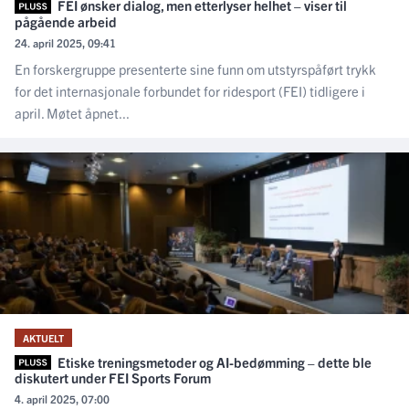
FEI ønsker dialog, men etterlyser helhet – viser til
pågående arbeid
24. april 2025, 09:41
En forskergruppe presenterte sine funn om utstyrspåført trykk
for det internasjonale forbundet for ridesport (FEI) tidligere i
april. Møtet åpnet...
AKTUELT
Etiske treningsmetoder og AI-bedømming – dette ble
diskutert under FEI Sports Forum
4. april 2025, 07:00