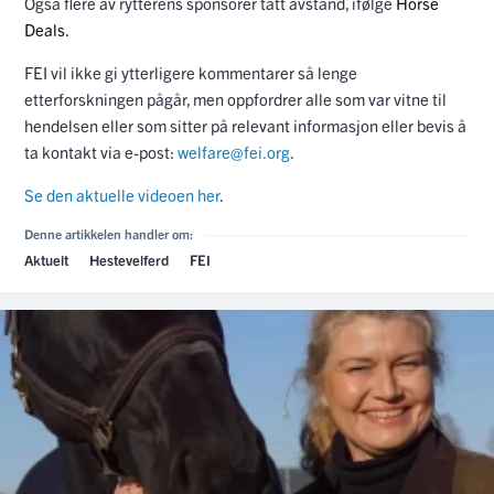
Også flere av rytterens sponsorer tatt avstand, ifølge
Horse
Deals.
FEI vil ikke gi ytterligere kommentarer så lenge
etterforskningen pågår, men oppfordrer alle som var vitne til
hendelsen eller som sitter på relevant informasjon eller bevis å
ta kontakt via e-post:
welfare@fei.org
.
Se den aktuelle videoen her
.
Denne artikkelen handler om:
Aktuelt
Hestevelferd
FEI