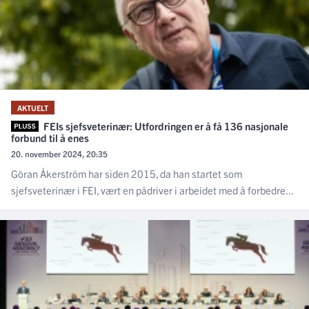
AKTUELT
FEIs sjefsveterinær: Utfordringen er å få 136 nasjonale
forbund til å enes
20. november 2024, 20:35
Göran Åkerström har siden 2015, da han startet som
sjefsveterinær i FEI, vært en pådriver i arbeidet med å forbedre...