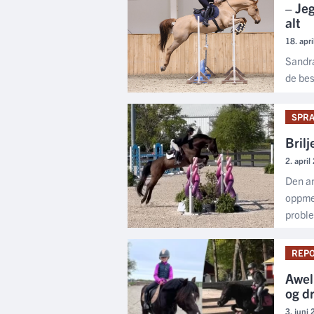
– Jeg
alt
18. apr
Sandra
de bes
SPRA
Bril
2. apri
Den am
oppmer
proble
REPO
Aweli
og d
3. juni