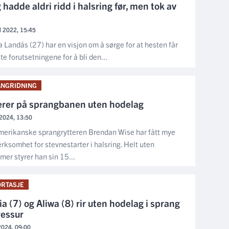
 hadde aldri ridd i halsring før, men tok av
il 2022, 15:45
 Landås (27) har en visjon om å sørge for at hesten får
te forutsetningene for å bli den...
NGRIDNING
jerer på sprangbanen uten hodelag
l 2024, 13:50
erikanske sprangrytteren Brendan Wise har fått mye
ksomhet for stevnestarter i halsring. Helt uten
mer styrer han sin 15...
RTASJE
a (7) og Aliwa (8) rir uten hodelag i sprang
ressur
 2024, 09:00