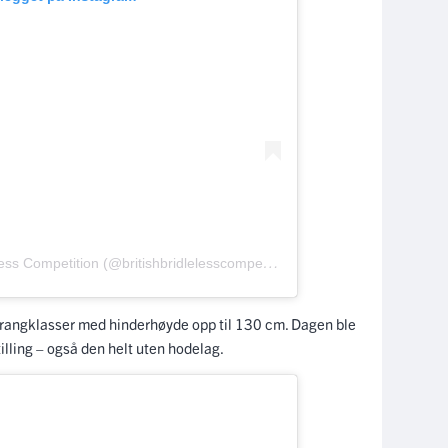
Et innlegg delt av The British Bridleless Competition (@britishbridlelesscompetition)
prangklasser med hinderhøyde opp til 130 cm. Dagen ble
illing – også den helt uten hodelag.