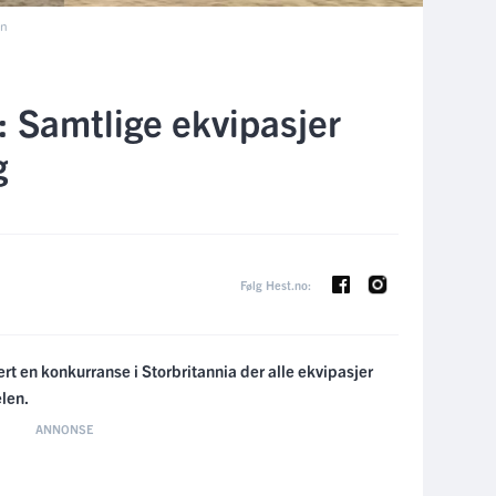
on
: Samtlige ekvipasjer
g
Følg Hest.no:
rt en konkurranse i Storbritannia der alle ekvipasjer
elen.