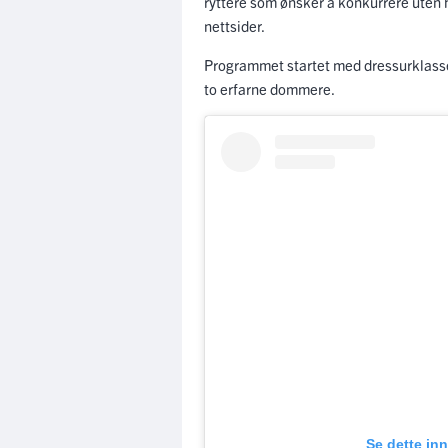
ryttere som ønsker å konkurrere uten h
nettsider.
Programmet startet med dressurklasse
to erfarne dommere.
Se dette in