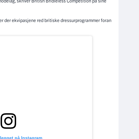
odelag, skriver British Bridleless Competition på sine
r der ekvipasjene red britiske dressurprogrammer foran
nlegget på Instagram