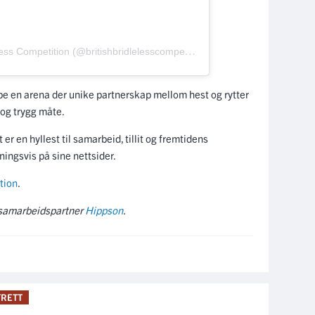
Et innlegg delt av The British Bridleless Competition (@britishbridlelesscompetition)
e en arena der unike partnerskap mellom hest og rytter
 og trygg måte.
er en hyllest til samarbeid, tillit og fremtidens
ningsvis på sine nettsider.
tion
.
s samarbeidspartner
Hippson
.
RETT