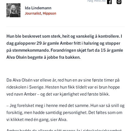
Følg Hest.no:
Ida Lindemann
Journalist, Hippson
Hun ble beskrevet som sterk, heit og vanskelig å kontrollere. I
dag galopperer 29 år gamle Amber fritt i halsring og stopper
på stemmekommando. Forandringen skjøt fart da 15 år gamle
Alva Olsén begynte å jobbe fra bakken.
Da Alva Olsén var elleve år, red hun en av sine første timer på
rideskolen i Sverige. Hesten hun fikk tildelt var ei brun hoppe
ved navn Amber – og det var kjærlighet ved første blikk.
– Jeg forelsket meg i henne med det samme. Hun var så snill og
forsiktig, men hadde samtidig personlighet. Det føltes som om
vi klikket med én gang, sier Alva.
Amber hadde da allerede gått mange år i rideskolevirksomhet.