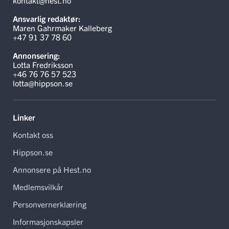
Fra et annet liknende prosjekt – Idretten Skaper Sjanser. Foto: Privat
AKTUELT
Mestring med hest: Drar i gang gratis
lavterskeltilbud
20. januar 2026, 07:00
Maren G. Kalleberg
Ansvarlig redaktør
Gjennom et nytt prosjekt med hest i sentrum ønsker Arendal
og Grimstad Rideklubb å forebygge utenforskap, styrke
psykisk helse og skape fellesskap.
– I forbindelse med det allerede pågående prosjektet Idretten