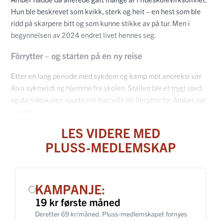
Hun ble beskrevet som kvikk, sterk og heit – en hest som ble
ridd på skarpere bitt og som kunne stikke av på tur. Men i
begynnelsen av 2024 endret livet hennes seg.
Fôrrytter – og starten på en ny reise
Etter en lang periode med sykdom og kamp mot anoreksi var
Alva sykmeldt og hjemme fra skolen. Stallen ble et trygt sted,
og da rideskolen spurte om hun ville bli fôrrytter for Amber, var
svaret
LES VIDERE MED
PLUSS-MEDLEMSKAP
KAMPANJE:
19 kr første måned
Deretter 69 kr/måned. Pluss-medlemskapet fornyes