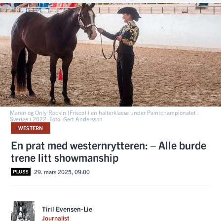
Maren og Only Rockin (Frisco) i en halterklasse under Paintchampionatet i
Sverige i 2022. Foto: Gert Andersson
WESTERN
En prat med westernrytteren: – Alle burde
trene litt showmanship
29. mars 2025, 09:00
Tiril Evensen-Lie
Journalist