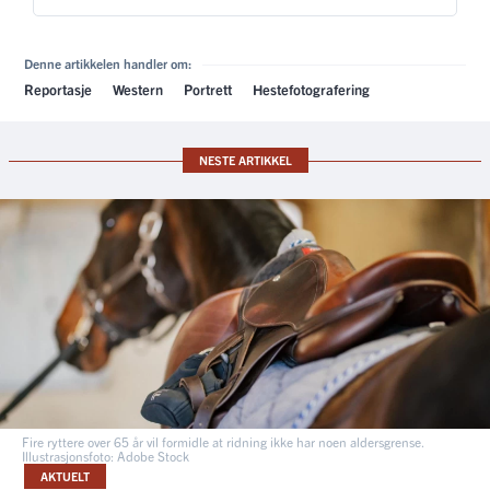
Denne artikkelen handler om:
Reportasje
Western
Portrett
Hestefotografering
NESTE ARTIKKEL
Fire ryttere over 65 år vil formidle at ridning ikke har noen aldersgrense.
Illustrasjonsfoto: Adobe Stock
AKTUELT