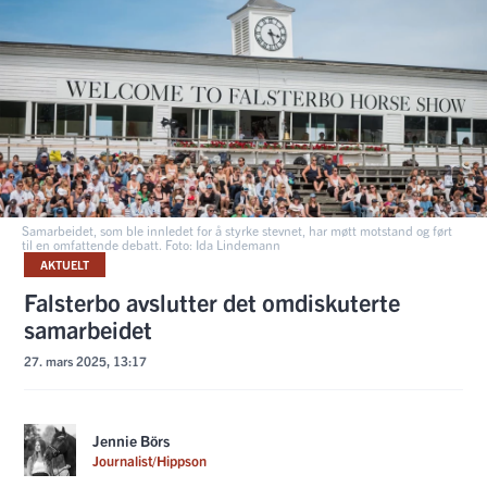
Samarbeidet, som ble innledet for å styrke stevnet, har møtt motstand og ført
til en omfattende debatt. Foto: Ida Lindemann
AKTUELT
Falsterbo avslutter det omdiskuterte
samarbeidet
27. mars 2025, 13:17
Jennie Börs
Journalist/Hippson