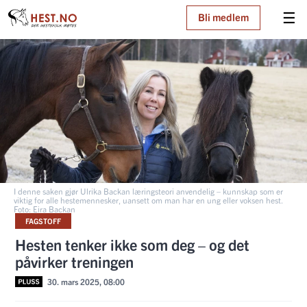
☰
Bli medlem
I denne saken gjør Ulrika Backan læringsteori anvendelig – kunnskap som er
viktig for alle hestemennesker, uansett om man har en ung eller voksen hest.
Foto: Eira Backan
FAGSTOFF
Hesten tenker ikke som deg – og det
påvirker treningen
30. mars 2025, 08:00