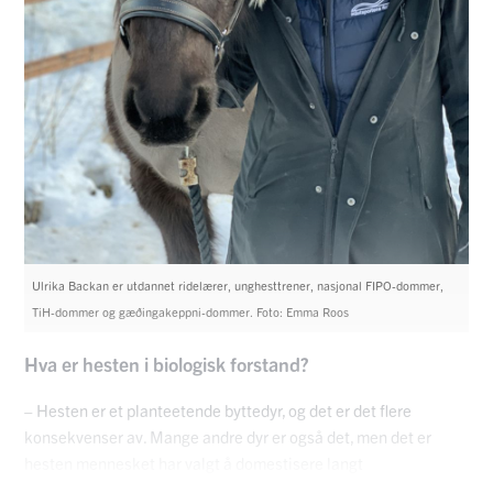
Ulrika Backan er utdannet ridelærer, unghesttrener, nasjonal FIPO-dommer,
TiH-dommer og gæðingakeppni-dommer. Foto: Emma Roos
Hva er hesten i biologisk forstand?
– Hesten er et planteetende byttedyr, og det er det flere
konsekvenser av. Mange andre dyr er også det, men det er
hesten mennesket har valgt å domestisere langt