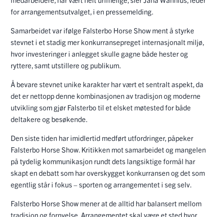
for arrangementsutvalget, i en pressemelding.
Samarbeidet var ifølge Falsterbo Horse Show ment å styrke
stevnet i et stadig mer konkurransepreget internasjonalt miljø,
hvor investeringer i anlegget skulle gagne både hester og
ryttere, samt utstillere og publikum.
Å bevare stevnet unike karakter har vært et sentralt aspekt, da
det er nettopp denne kombinasjonen av tradisjon og moderne
utvikling som gjør Falsterbo til et elsket møtested for både
deltakere og besøkende.
Den siste tiden har imidlertid medført utfordringer, påpeker
Falsterbo Horse Show. Kritikken mot samarbeidet og mangelen
på tydelig kommunikasjon rundt dets langsiktige formål har
skapt en debatt som har overskygget konkurransen og det som
egentlig står i fokus – sporten og arrangementet i seg selv.
Falsterbo Horse Show mener at de alltid har balansert mellom
tradisjon og fornyelse. Arrangementet skal være et sted hvor