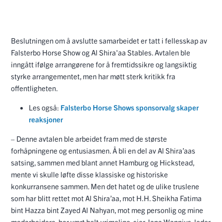
Beslutningen om å avslutte samarbeidet er tatt i fellesskap av
Falsterbo Horse Show og Al Shira'aa Stables. Avtalen ble
inngått ifølge arrangørene for å fremtidssikre og langsiktig
styrke arrangementet, men har møtt sterk kritikk fra
offentligheten.
Les også:
Falsterbo Horse Shows sponsorvalg skaper
reaksjoner
– Denne avtalen ble arbeidet fram med de største
forhåpningene og entusiasmen. Å bli en del av Al Shira’aas
satsing, sammen med blant annet Hamburg og Hickstead,
mente vi skulle løfte disse klassiske og historiske
konkurransene sammen. Men det hatet og de ulike truslene
som har blitt rettet mot Al Shira’aa, mot H.H. Sheikha Fatima
bint Hazza bint Zayed Al Nahyan, mot meg personlig og mine
medarbeidere, har vært helt urimelige, sier Jana Wannius, leder