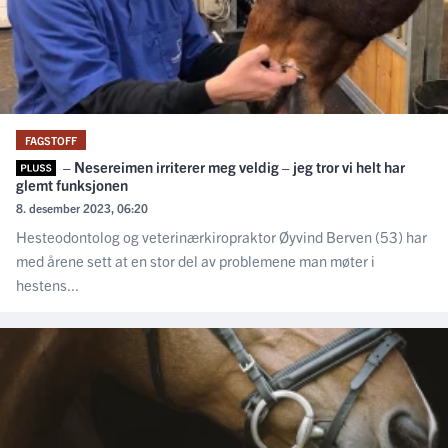
FAGSTOFF
– Nesereimen irriterer meg veldig – jeg tror vi helt har
glemt funksjonen
8. desember 2023, 06:20
Hesteodontolog og veterinærkiropraktor Øyvind Berven (53) har
med årene sett at en stor del av problemene man møter i
hestens...