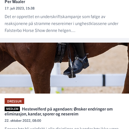
Per Waaler
17. juli 2023, 15:38
Det er opprettet en underskriftskampanje som følge av
reaksjonene på stramme nesereimer i unghestklassene under
Falsterbo Horse Show denne helgen....
DRESSUR
Hestevelferd på agendaen: Ønsker endringer om
eliminasjon, kandar, sporer og nesereim
22. oktober 2022, 08:00
Sporer bør bli valgfritt i alle disipliner, og kandar bør ikke være