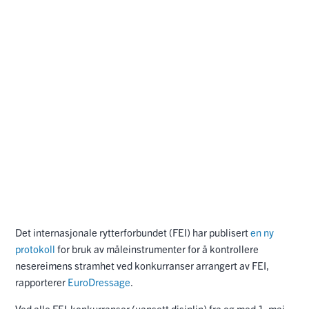
Det internasjonale rytterforbundet (FEI) har publisert
en ny
protokoll
for bruk av måleinstrumenter for å kontrollere
nesereimens stramhet ved konkurranser arrangert av FEI,
rapporterer
EuroDressage
.
Ved alle FEI-konkurranser (uansett disiplin) fra og med 1. mai,