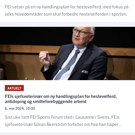
FEI satser på en ny handlingsplan for hestevelferd, med fokus på
seks hovedområder som skal forbedre hestevelferden i sporten.
AKTUELT
FEIs sjefsveterinær om ny handlingsplan for hestevelferd,
antidoping og smitteforebyggende arbeid
6. mai 2024, 10:30
Sist uke fant FEI Sports Forum sted i Lausanne i Sveits. FEIs
sjefsveterinær Göran Åkerström forteller om hva han håper...