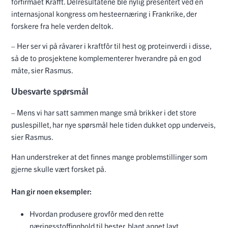
fôrfirmaet Krafft. Delresultatene ble nylig presentert ved en
internasjonal kongress om hesteernæring i Frankrike, der
forskere fra hele verden deltok.
– Her ser vi på råvarer i kraftfôr til hest og proteinverdi i disse,
så de to prosjektene komplementerer hverandre på en god
måte, sier Rasmus.
Ubesvarte spørsmål
– Mens vi har satt sammen mange små brikker i det store
puslespillet, har nye spørsmål hele tiden dukket opp underveis,
sier Rasmus.
Han understreker at det finnes mange problemstillinger som
gjerne skulle vært forsket på.
Han gir noen eksempler:
Hvordan produsere grovfôr med den rette
næringsstoffinnhold til hester, blant annet lavt