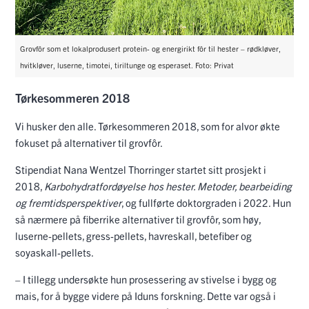
Grovfôr som et lokalprodusert protein- og energirikt fôr til hester – rødkløver,
hvitkløver, luserne, timotei, tiriltunge og esperaset. Foto: Privat
Tørkesommeren 2018
Vi husker den alle. Tørkesommeren 2018, som for alvor økte
fokuset på alternativer til grovfôr.
Stipendiat Nana Wentzel Thorringer startet sitt prosjekt i
2018,
Karbohydratfordøyelse hos hester. Metoder, bearbeiding
og fremtidsperspektiver
, og fullførte doktorgraden i 2022. Hun
så nærmere på fiberrike alternativer til grovfôr, som høy,
luserne-pellets, gress-pellets, havreskall, betefiber og
soyaskall-pellets.
– I tillegg undersøkte hun prosessering av stivelse i bygg og
mais, for å bygge videre på Iduns forskning. Dette var også i