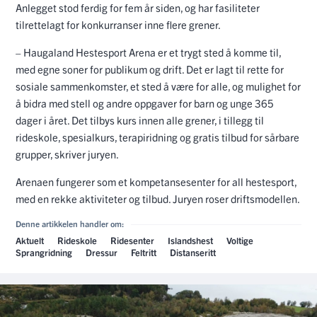
Anlegget stod ferdig for fem år siden, og har fasiliteter
tilrettelagt for konkurranser inne flere grener.
– Haugaland Hestesport Arena er et trygt sted å komme til,
med egne soner for publikum og drift. Det er lagt til rette for
sosiale sammenkomster, et sted å være for alle, og mulighet for
å bidra med stell og andre oppgaver for barn og unge 365
dager i året. Det tilbys kurs innen alle grener, i tillegg til
rideskole, spesialkurs, terapiridning og gratis tilbud for sårbare
grupper, skriver juryen.
Arenaen fungerer som et kompetansesenter for all hestesport,
med en rekke aktiviteter og tilbud. Juryen roser driftsmodellen.
Denne artikkelen handler om:
Aktuelt
Rideskole
Ridesenter
Islandshest
Voltige
Sprangridning
Dressur
Feltritt
Distanseritt