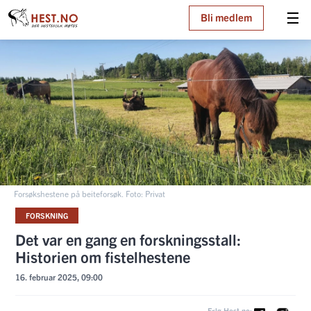
☰
Bli medlem
Forsøkshestene på beiteforsøk. Foto: Privat
FORSKNING
Det var en gang en forskningsstall:
Historien om fistelhestene
16. februar 2025, 09:00
Følg Hest.no: