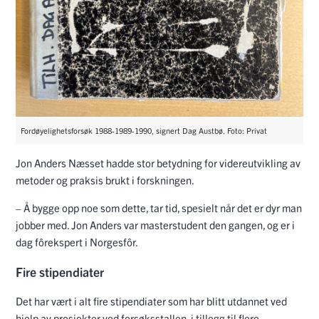
Fordøyelighetsforsøk 1988-1989-1990, signert Dag Austbø. Foto: Privat
Jon Anders Næsset hadde stor betydning for videreutvikling av
metoder og praksis brukt i forskningen.
– Å bygge opp noe som dette, tar tid, spesielt når det er dyr man
jobber med. Jon Anders var masterstudent den gangen, og er i
dag fôrekspert i Norgesfôr.
Fire stipendiater
Det har vært i alt fire stipendiater som har blitt utdannet ved
hjelp av prosjekter ved forsøksstallen, i tillegg til flere