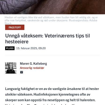
Hesten vil vanligvis ikke klø ved våteksem, men huden kan bli veldig sår, og er
ofte noe fortykket, væskende og rød under skorpene. Illustrasjonsfoto: Adobe
Stock
FAGSTOFF
Unngå våteksem: Veterinærens tips til
hesteeiere
15. februar 2025, 09:20
Maren G. Kalleberg
Ansvarlig redaktør
Langvarig fuktighet er en av de vanligste årsakene til at hester
utvikler våteksem. Hudinfeksjonen kjennetegnes ofte av
skorper som kan oppstå fra nesetippen og helt til haleroten.