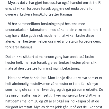
– Mye av det vi har gjort hos oss, har også handlet om de tre R-
ene, så vi kan forbedre forsøk og gjøre det enda bedre for
dyrene vi bruker i forsøk, fortsetter Rasmus.
– Vi har sammenliknet forskningen på hestene med
undersøkelser i laboratoriet med såkalte «in vitro modeller». I
dag har vi ikke gode nok modeller til at vi kan bruke disse
alene, men hestene hjelper oss med å forstå og forbedre dem,
forklarer Rasmus.
Det er ikke sikkert at man noen gang kan unnlate å bruke
hester helt, men når forsøk gjøres, brukes hesten på en slik
måte at den utsettes for minst mulig belastning.
– Hestene våre har det bra. Man kan jo diskutere hva som er et
helt alminnelig hesteliv, men våre hester er i alle fall så mye
som mulig ute sammen hver dag, og de går på sommerbeite. De
tas inn om natten og blir sett til hver morgen og kveld. At vi har
hatt dem i mellom 10 og 20 år er også en indikasjon på at de
blir godt ivaretatt. Mye av deres jobb går ut på det de liker best