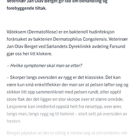
Veterinær Jan Olav Berget gir råd om behandling og
forebyggende tiltak.
Våteksem (Dermatofilose) er en bakteriell hudinfeksjon
forårsaket av bakterien Dermatophilus Congolensis. Veterinær
Jan Olav Berget ved Sørlandets Dyreklinikk avdeling Farsund
gjør oss her litt klokere.
– Hvilke symptomer skal man se etter?
– Skorper langs oversiden av rygg er det klassiske. Det kan
være kun små enkeltflekker der man ser at pelsen løfter seg og
stikker litt opp sammenliknet med pelsen rundt, eller opptil
store flak der det ligger en stor skorpe over et større område.
Lesjonene kan imidlertid oppstå helt fra nesetipp, over ører,
langs man, langs rygg og til halerot – stort sett på oversiden av
hesten.
Berget påpeker at det er viktig å merke seg at om vinteren, når