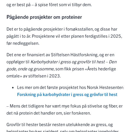
og er best på – å spise fôret som vi tilbyr dem.
Pågående prosjekter om proteiner
Det er to pågående prosjekter i forsøksstallen, og disse har
pågått i to år. Prosjektene vil etter planen ferdigstilles i 2025,
før nedleggelsen.
Det ene er finansiert av Stiftelsen Hästforskning, og er en
oppfølger til
Karbohydrater i gress og grovfôr til hest – Den
gode, onde og grusomme
, som fikk prisen «Årets hederlige
omtale» av stiftelsen i 2023.
Les mer om det første prosjektet hos Norsk Hestesenter:
Forskning på karbohydrater i gress og grôvfor til hest
– Mens det tidligere har vært mye fokus på stivelse og fiber, er
det nå protein det handler om, sier forskeren.
Grovfôr til hester består nesten utelukkende av gress, og
belgplanter brukes sjeldent, selv om belgplanter inneholder