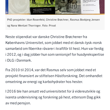
PhD prosjekter: Idun Rosenfeld, Christine Brøchner, Rasmus Bovbjerg Jensen
og Nana Wentzel Thorringer. Foto: Privat
Neste stipendiat var danske Christine Brøchener fra
Københavns Universitet, som jobbet med et dansk-tysk-norsk
samarbeid om fiberrike råvarer i kraftfôr til hest. Hun var ferdig
i 2012, og i dag jobber hun som seniorsjef for husdyrekspertise
i DLG i Danmark.
Fra 2010 til 2014, var det Rasmus selv som jobbet med et
prosjekt finansiert av stiftelsen Hästforskning. Det omhandlet
omsetning av energi og karbohydrater hos hester.
I 2016 ble han ansatt ved universitetet for å videreutvikle og
ivareta undervisning og forskning på hest, ettersom Dag gikk
av med pensjon.