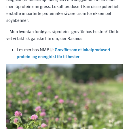
mer råprotein enn gress. Lokalt produsert kan disse potentielt
erstatte importerte proteinrike råvarer, som for eksempel
soyabønner.
– Men hvordan fordøyes råprotein i grovfôr hos hesten? Dette
vet vi faktisk ganske lite om, sier Rasmus.
Les mer hos NMBU:
Grovfôr som et lokalprodusert
protein- og energirikt fôr til hester