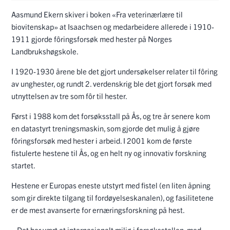
Aasmund Ekern skiver i boken «Fra veterinærlære til
biovitenskap» at Isaachsen og medarbeidere allerede i 1910-
1911 gjorde fôringsforsøk med hester på Norges
Landbrukshøgskole.
I 1920-1930 årene ble det gjort undersøkelser relater til fôring
av unghester, og rundt 2. verdenskrig ble det gjort forsøk med
utnyttelsen av tre som fôr til hester.
Først i 1988 kom det forsøksstall på Ås, og tre år senere kom
en datastyrt treningsmaskin, som gjorde det mulig å gjøre
fôringsforsøk med hester i arbeid. I 2001 kom de første
fistulerte hestene til Ås, og en helt ny og innovativ forskning
startet.
Hestene er Europas eneste utstyrt med fistel (
en liten åpning
som gir direkte tilgang til fordøyelseskanalen), og fasilitetene
er de mest avanserte for ernæringsforskning på hest.
– Det har vært et internasjonalt miljø i forsøksstallen, med