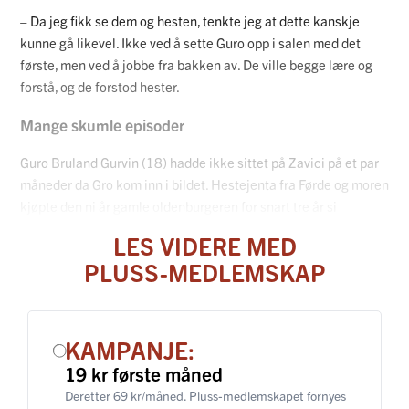
– Da jeg fikk se dem og hesten, tenkte jeg at dette kanskje
kunne gå likevel. Ikke ved å sette Guro opp i salen med det
første, men ved å jobbe fra bakken av. De ville begge lære og
forstå, og de forstod hester.
Mange skumle episoder
Guro Bruland Gurvin (18) hadde ikke sittet på Zavici på et par
måneder da Gro kom inn i bildet.
Hestejenta fra Førde
og moren
kjøpte den ni år gamle oldenburgeren for snart tre år si
LES VIDERE MED
PLUSS-MEDLEMSKAP
KAMPANJE:
19 kr første måned
Deretter 69 kr/måned. Pluss-medlemskapet fornyes