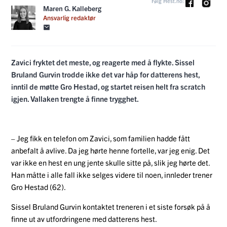
Følg Hest.no:
Maren G. Kalleberg
Ansvarlig redaktør
Zavici fryktet det meste, og reagerte med å flykte. Sissel
Bruland Gurvin trodde ikke det var håp for datterens hest,
inntil de møtte Gro Hestad, og startet reisen helt fra scratch
igjen. Vallaken trengte å finne trygghet.
– Jeg fikk en telefon om Zavici, som familien hadde fått
anbefalt å avlive. Da jeg hørte henne fortelle, var jeg enig. Det
var ikke en hest en ung jente skulle sitte på, slik jeg hørte det.
Han måtte i alle fall ikke selges videre til noen, innleder trener
Gro Hestad (62).
Sissel Bruland Gurvin kontaktet treneren i et siste forsøk på å
finne ut av utfordringene med datterens hest.