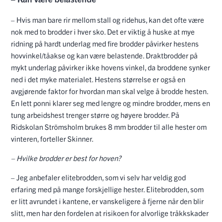
– Hvis man bare rir mellom stall og ridehus, kan det ofte være
nok med to brodder i hver sko. Det er viktig å huske at mye
ridning på hardt underlag med fire brodder påvirker hestens
hovvinkel/tåakse og kan være belastende. Draktbrodder på
mykt underlag påvirker ikke hovens vinkel, da broddene synker
ned i det myke materialet. Hestens størrelse er også en
avgjørende faktor for hvordan man skal velge å brodde hesten.
En lett ponni klarer seg med lengre og mindre brodder, mens en
tung arbeidshest trenger større og høyere brodder. På
Ridskolan Strömsholm brukes 8 mm brodder til alle hester om
vinteren, forteller Skinner.
– Hvilke brodder er best for hoven?
– Jeg anbefaler elitebrodden, som vi selv har veldig god
erfaring med på mange forskjellige hester. Elitebrodden, som
er litt avrundet i kantene, er vanskeligere å fjerne når den blir
slitt, men har den fordelen at risikoen for alvorlige tråkkskader