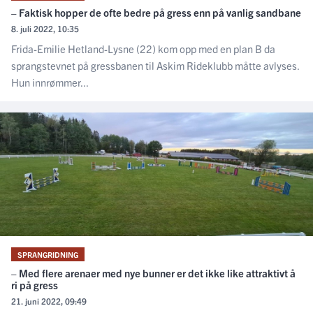
– Faktisk hopper de ofte bedre på gress enn på vanlig sandbane
8. juli 2022, 10:35
Frida-Emilie Hetland-Lysne (22) kom opp med en plan B da
sprangstevnet på gressbanen til Askim Rideklubb måtte avlyses.
Hun innrømmer...
SPRANGRIDNING
– Med flere arenaer med nye bunner er det ikke like attraktivt å
ri på gress
21. juni 2022, 09:49