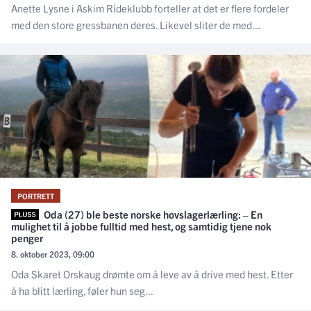
Anette Lysne i Askim Rideklubb forteller at det er flere fordeler
med den store gressbanen deres. Likevel sliter de med...
PORTRETT
Oda (27) ble beste norske hovslagerlærling: – En
mulighet til å jobbe fulltid med hest, og samtidig tjene nok
penger
8. oktober 2023, 09:00
Oda Skaret Orskaug drømte om å leve av å drive med hest. Etter
å ha blitt lærling, føler hun seg...