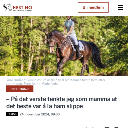
☰
Bli medlem
Guro Bruland Gurvin var 15 år da Zavici ble hennes første hest etter
ponnitiden. Foto: Astrid Marie Årdal
REPORTASJE
– På det verste tenkte jeg som mamma at
det beste var å la ham slippe
24. november 2024, 08:00