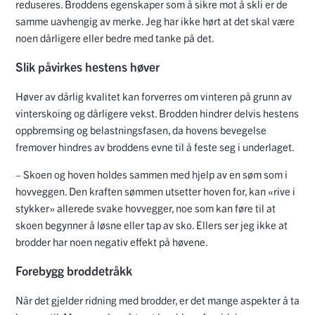
reduseres. Broddens egenskaper som å sikre mot å skli er de
samme uavhengig av merke. Jeg har ikke hørt at det skal være
noen dårligere eller bedre med tanke på det.
Slik påvirkes hestens høver
Høver av dårlig kvalitet kan forverres om vinteren på grunn av
vinterskoing og dårligere vekst. Brodden hindrer delvis hestens
oppbremsing og belastningsfasen, da hovens bevegelse
fremover hindres av broddens evne til å feste seg i underlaget.
– Skoen og hoven holdes sammen med hjelp av en søm som i
hovveggen. Den kraften sømmen utsetter hoven for, kan «rive i
stykker» allerede svake hovvegger, noe som kan føre til at
skoen begynner å løsne eller tap av sko. Ellers ser jeg ikke at
brodder har noen negativ effekt på høvene.
Forebygg broddetråkk
Når det gjelder ridning med brodder, er det mange aspekter å ta