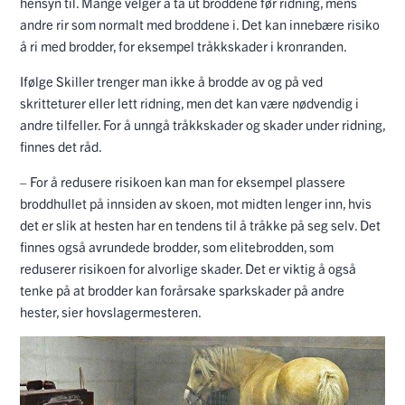
hensyn til. Mange velger å ta ut broddene før ridning, mens
andre rir som normalt med broddene i. Det kan innebære risiko
å ri med brodder, for eksempel tråkkskader i kronranden.
Ifølge Skiller trenger man ikke å brodde av og på ved
skritteturer eller lett ridning, men det kan være nødvendig i
andre tilfeller. For å unngå tråkkskader og skader under ridning,
finnes det råd.
– For å redusere risikoen kan man for eksempel plassere
broddhullet på innsiden av skoen, mot midten lenger inn, hvis
det er slik at hesten har en tendens til å tråkke på seg selv. Det
finnes også avrundede brodder, som elitebrodden, som
reduserer risikoen for alvorlige skader. Det er viktig å også
tenke på at brodder kan forårsake sparkskader på andre
hester, sier hovslagermesteren.