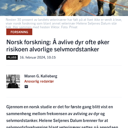
Nesten 30 prosent av landets veterinærer har følt på at livet ikke er verdt å leve,
viser norsk forskning som blant annet veterinær Helene Seljenes Dalum står
bak. Her sammen med hesten Viktor. Foto: Privat
FORSKNING
Norsk forskning: Å avlive dyr ofte øker
risikoen alvorlige selvmordstanker
16. februar 2024, 10:15
Maren G. Kalleberg
Ansvarlig redaktør
Gjennom en norsk studie er det for første gang blitt vist en
sammenheng mellom frekvensen av avliving av dyr og
selvmordstanker. Helene Seljenes Dalum brenner for at
selvmordsforebygging blant veterinærer settes på agendaen.