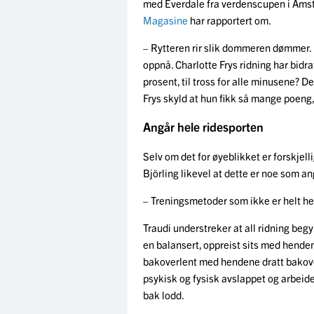
med Everdale fra verdenscupen i Ams
Magasine
har rapportert om.
– Rytteren rir slik dommeren dømmer. 
oppnå. Charlotte Frys ridning har bidr
prosent, til tross for alle minusene? De
Frys skyld at hun fikk så mange poen
Angår hele ridesporten
Selv om det for øyeblikket er forskjel
Björling likevel at dette er noe som a
– Treningsmetoder som ikke er helt hes
Traudi understreker at all ridning begyn
en balansert, oppreist sits med hende
bakoverlent med hendene dratt bakover
psykisk og fysisk avslappet og arbeid
bak lodd.