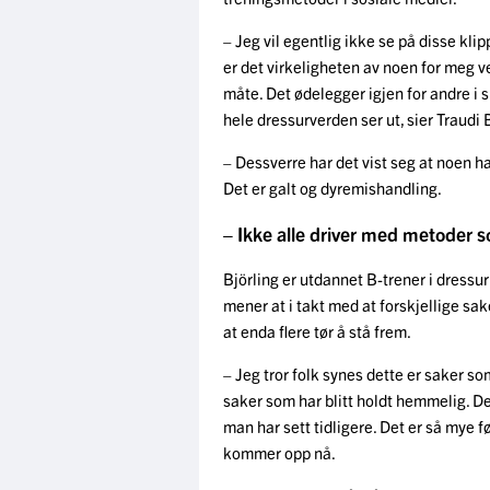
– Jeg vil egentlig ikke se på disse kli
er det virkeligheten av noen for meg 
måte. Det ødelegger igjen for andre i sp
hele dressurverden ser ut, sier Traudi B
– Dessverre har det vist seg at noen h
Det er galt og dyremishandling.
– Ikke alle driver med metoder 
Björling er utdannet B-trener i dressu
mener at i takt med at forskjellige sak
at enda flere tør å stå frem.
– Jeg tror folk synes dette er saker 
saker som har blitt holdt hemmelig. Det
man har sett tidligere. Det er så mye føl
kommer opp nå.