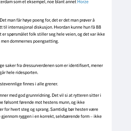
terdam som et eksempel, noe blant annet
Horze
Det man får høye poeng for, det er det man prøver å
att til internasjonal diskusjon. Hvordan kunne hun få 88
t er spørsmålet folk stiller seg hele veien, og det var ikke
g, men dommernes poengsetting.
lige saker fra dressurverdenen som er identifisert, mener
ngår hele ridesporten.
tevennlige finnes i alle grener.
ner med god grunnridning. Det vil si at rytteren sitter i
ne følsomt førende mot hestens munn, og ikke
 for hvert steg og sprang. Samtidig bør hesten være
e gjennom ryggen i en korrekt, selvbærende form – ikke