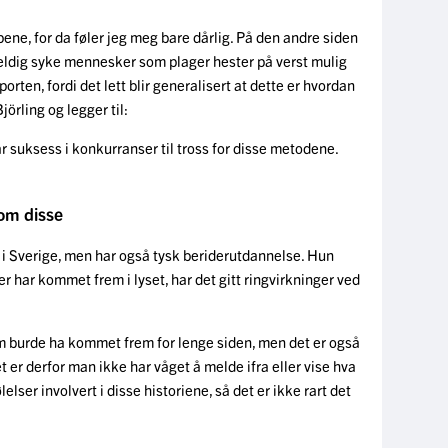
ppene, for da føler jeg meg bare dårlig. På den andre siden
veldig syke mennesker som plager hester på verst mulig
orten, fordi det lett blir generalisert at dette er hvordan
jörling og legger til:
ar suksess i konkurranser til tross for disse metodene.
som disse
r i Sverige, men har også tysk beriderutdannelse. Hun
er har kommet frem i lyset, har det gitt ringvirkninger ved
som burde ha kommet frem for lenge siden, men det er også
 er derfor man ikke har våget å melde ifra eller vise hva
elser involvert i disse historiene, så det er ikke rart det