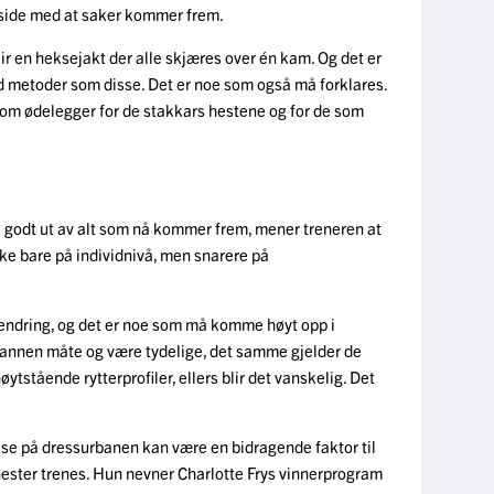
akside med at saker kommer frem.
 blir en heksejakt der alle skjæres over én kam. Og det er
ed metoder som disse. Det er noe som også må forklares.
som ødelegger for de stakkars hestene og for de som
e godt ut av alt som nå kommer frem, mener treneren at
kke bare på individnivå, men snarere på
 endring, og det er noe som må komme høyt opp i
 annen måte og være tydelige, det samme gjelder de
tstående rytterprofiler, ellers blir det vanskelig. Det
se på dressurbanen kan være en bidragende faktor til
 hester trenes. Hun nevner Charlotte Frys vinnerprogram