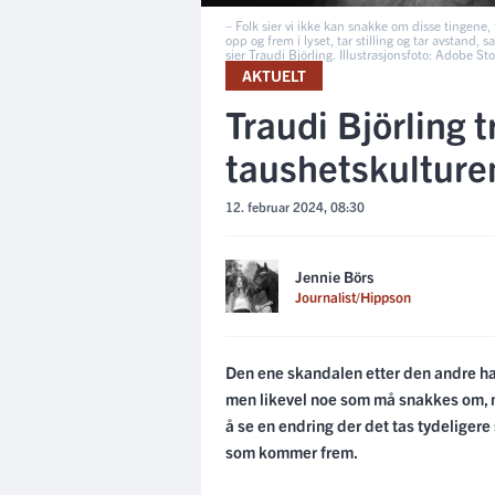
– Folk sier vi ikke kan snakke om disse tingene, fo
opp og frem i lyset, tar stilling og tar avstand,
sier Traudi Björling. Illustrasjonsfoto: Adobe St
AKTUELT
Traudi Björling t
taushetskulturen
12. februar 2024, 08:30
Jennie Börs
Journalist/Hippson
Den ene skandalen etter den andre har
men likevel noe som må snakkes om, m
å se en endring der det tas tydeligere
som kommer frem.