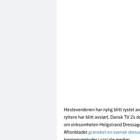
Hesteverdenen har nylig blitt rystet a
ryttere har blitt avslørt. Dansk TV 2s
om virksomheten Helgstrand Dressage 
Aftonbladet
gransket en svensk dressu
treningsmetoder
i sosiale medier.