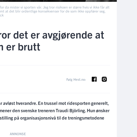
r da mister vi sporten vår. Jeg tror risikoen er større hvis vi ikke får alt
 samt at det blir ordentlige konsekvenser for de som ikke oppfører seg,
ock
ror det er avgjørende at
 er brutt
Følg Hest.no:
 avløst hverandre. En trussel mot ridesporten generelt,
ener den svenske treneren Traudi Björling. Hun ønsker
 stilling på organisasjonsnivå til de treningsmetodene