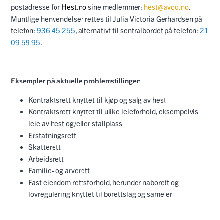
postadresse for
Hest.no
sine medlemmer:
hest@avco.no
.
Muntlige henvendelser rettes til Julia Victoria Gerhardsen på
telefon:
936 45 255
, alternativt til sentralbordet på telefon:
21
09 59 95
.
Eksempler på aktuelle problemstillinger:
Kontraktsrett knyttet til kjøp og salg av hest
Kontraktsrett knyttet til ulike leieforhold, eksempelvis
leie av hest og/eller stallplass
Erstatningsrett
Skatterett
Arbeidsrett
Familie- og arverett
Fast eiendom rettsforhold, herunder naborett og
lovregulering knyttet til borettslag og sameier