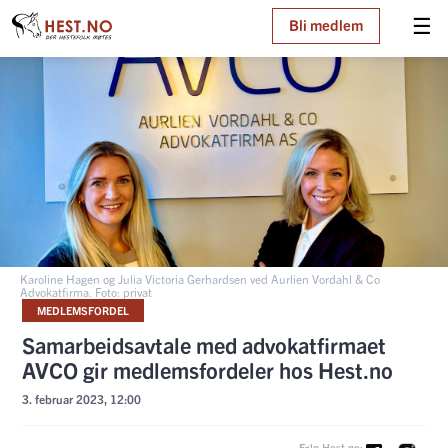
☰
Bli medlem
Karoline Hagen og Julia Victoria Gerhardsen ved Aurlien Vordahl & Co
Advokatfirma. Foto: privat
MEDLEMSFORDEL
Samarbeidsavtale med advokatfirmaet
AVCO gir medlemsfordeler hos Hest.no
3. februar 2023, 12:00
Følg Hest.no: