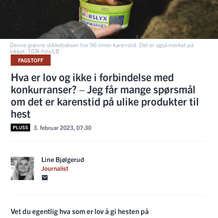
Denne grønne slikkeboksen har 96 timer karenstid. Det er også merket på
lokket. TGN-foto/LB
FAGSTOFF
Hva er lov og ikke i forbindelse med
konkurranser? – Jeg får mange spørsmål
om det er karenstid på ulike produkter til
hest
3. februar 2023, 07:30
Line Bjølgerud
Journalist
Vet du egentlig hva som er lov å gi hesten på