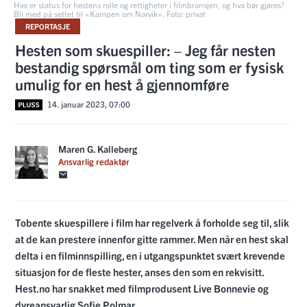
Hva er status for hestens rolle og rettigheter i filmbransjen, og hva bør gjøres?
Bli med på settet til «Kampen om Narvik». Foto: privat
REPORTASJE
Hesten som skuespiller: – Jeg får nesten
bestandig spørsmål om ting som er fysisk
umulig for en hest å gjennomføre
14. januar 2023, 07:00
Maren G. Kalleberg
Ansvarlig redaktør
Tobente skuespillere i film har regelverk å forholde seg til, slik
at de kan prestere innenfor gitte rammer. Men når en hest skal
delta i en filminnspilling, en i utgangspunktet svært krevende
situasjon for de fleste hester, anses den som en rekvisitt.
Hest.no har snakket med filmprodusent Live Bonnevie og
dyreansvarlig Sofie Polmar.