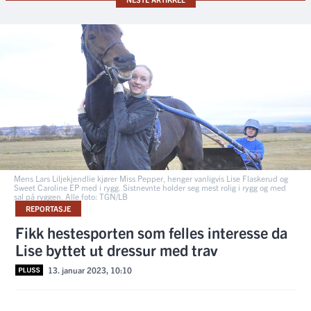
Mens Lars Liljekjendlie kjører Miss Pepper, henger vanligvis Lise Flaskerud og
Sweet Caroline EP med i rygg. Sistnevnte holder seg mest rolig i rygg og med
sal på ryggen. Alle foto: TGN/LB
REPORTASJE
Fikk hestesporten som felles interesse da
Lise byttet ut dressur med trav
13. januar 2023, 10:10