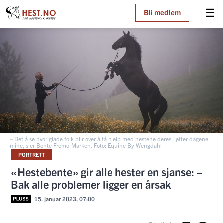
☰
Bli medlem
– Det å se hvor glade folk blir over å få hjelp med hestene deres, løfter dagene
mine, sier Bente Fremo-Marken. Foto: Equine By Wengdahl
PORTRETT
«Hestebente» gir alle hester en sjanse: –
Bak alle problemer ligger en årsak
15. januar 2023, 07:00