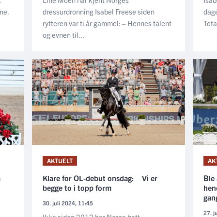
ne.
dressurdronning Isabel Freese siden
dage
rytteren var ti år gammel: – Hennes talent
Tota
og evnen til...
AKTUELT
AK
å
Klare for OL-debut onsdag: – Vi er
Ble
begge to i topp form
hen
gan
30. juli 2024, 11:45
27. j
Ikke siden 2012 har Norge hatt