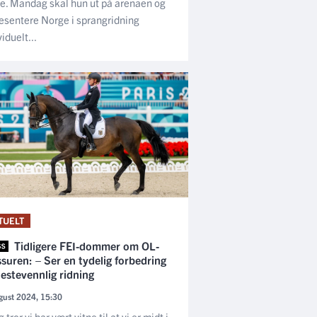
e. Mandag skal hun ut på arenaen og
esentere Norge i sprangridning
viduelt...
TUELT
Tidligere FEI-dommer om OL-
suren: – Ser en tydelig forbedring
estevennlig ridning
gust 2024, 15:30
 tror vi har vært vitne til at vi er midt i