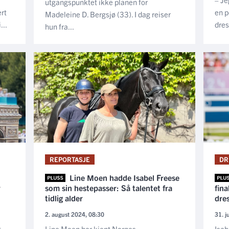
utgangspunktet ikke planen for
ert
en p
Madeleine D. Bergsjø (33). I dag reiser
...
dres
hun fra...
REPORTASJE
DR
Line Moen hadde Isabel Freese
r
som sin hestepasser: Så talentet fra
fina
tidlig alder
dres
2. august 2024, 08:30
31. j
t
Line Moen har kjent Norges
Isab