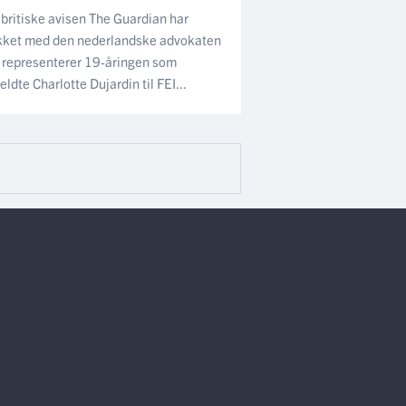
britiske avisen The Guardian har
kket med den nederlandske advokaten
representerer 19-åringen som
ldte Charlotte Dujardin til FEI...