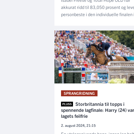
akkurat ridd til 83,050 prosent og lev
personbeste i den individuelle finalen i
SPRANGRIDNING
Storbritannia til topps i
spennende lagfinale: Harry (24) va
lagets feilfrie
2. august 2024, 21:15
En utslagsgivende bane, ingen lag hel