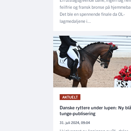
feilfrie og fransk bronse på hjemmeba
Det ble en spennende finale da OL-
lagmedaljene i...
AKTUELT
Danske ryttere under lupen: Ny bl
tunge-publisering
31. juli 2024, 09:04
I kjølvannet av åpningen av OL, deler