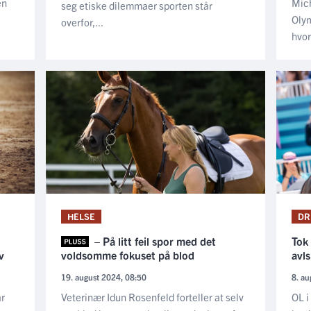
en
Mich
seg etiske dilemmaer sporten står
Olym
overfor,...
hvor
HELSE
DR
– På litt feil spor med det
Tok 
v
voldsomme fokuset på blod
avl
19. august 2024, 08:50
8. au
r
Veterinær Idun Rosenfeld forteller at selv
OL i