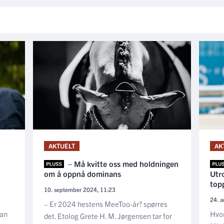
AKTUELT
AK
– Må kvitte oss med holdningen
om å oppnå dominans
Utro
topp
10. september 2024, 11:23
24. a
– Er 2024 hestens MeeToo-år? spørres
han
Hvor
det. Etolog Grete H. M. Jørgensen tar for