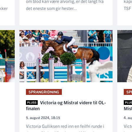
om blod kan være alvorlig, er det langt fra
kapi
kker
det eneste som gir hester...
TSF 
SPRANGRIDNING
SP
Victoria og Mistral videre til OL-
finalen
Mist
5. august 2024, 18:15
4. au
Victoria Gulliksen red inn en feilfri runde i
Vict