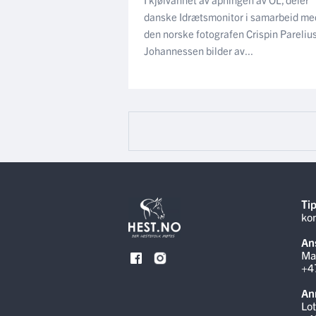
danske Idrætsmonitor i samarbeid me
den norske fotografen Crispin Pareliu
Johannessen bilder av...
Tip
ko
Ans
Ma
+4
An
Lot