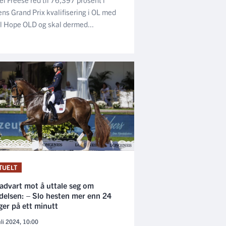
ns Grand Prix kvalifisering i OL med
l Hope OLD og skal dermed...
TUELT
 advart mot å uttale seg om
delsen: – Slo hesten mer enn 24
ger på ett minutt
uli 2024, 10:00