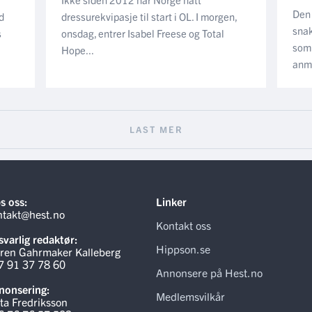
Den 
d
dressurekvipasje til start i OL. I morgen,
sna
s
onsdag, entrer Isabel Freese og Total
som 
Hope...
anme
LAST MER
s oss:
Linker
ntakt@hest.no
Kontakt oss
varlig redaktør:
Hippson.se
ren Gahrmaker Kalleberg
7 91 37 78 60
Annonsere på Hest.no
nonsering:
Medlemsvilkår
ta Fredriksson