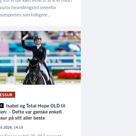
ositiv forandringstid innenfor
sursporten, sier tidligere...
ESSUR
Isabel og Total Hope OLD til
len: – Dette var ganske enkelt
sur på sitt aller beste
uli 2024, 14:15
el Freese red til 76,397 prosent i