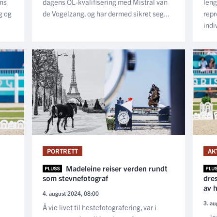
ns
dagens OL-kvalifisering med Mistral van
leng
g og
de Vogelzang, og har dermed sikret seg...
repr
indi
PORTRETT
AK
Madeleine reiser verden rundt
som stevnefotograf
dres
av h
4. august 2024, 08:00
3. au
Å vie livet til hestefotografering, var i
– Jeg