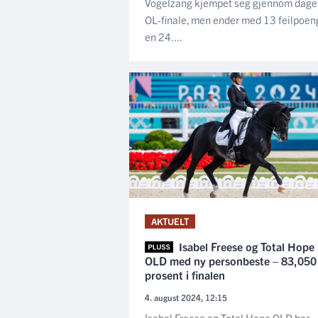
Vogelzang kjempet seg gjennom dage
OL-finale, men ender med 13 feilpoen
en 24....
AKTUELT
Isabel Freese og Total Hope
OLD med ny personbeste – 83,050
prosent i finalen
4. august 2024, 12:15
Isabel Freese og Total Hope OLD har