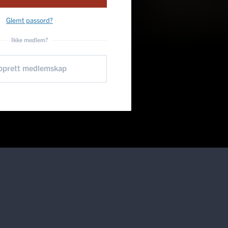
Glemt passord?
Ikke medlem?
pprett medlemskap