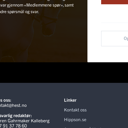
rtsvar gjennom «Medlemmene spør», samt
andre spørsmål og svar.
O
s oss:
Linker
ntakt@hest.no
Kontakt oss
varlig redaktør:
Hippson.se
ren Gahrmaker Kalleberg
7 91 37 78 60