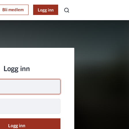
Bli medlem
Logg inn
Logg inn
Logg inn