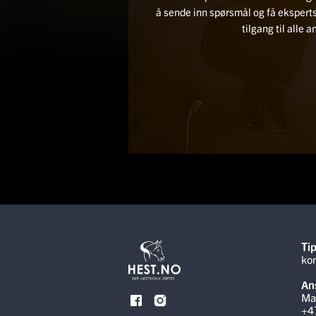
å sende inn spørsmål og få ekspe
tilgang til alle 
Tip
ko
Ans
Ma
+4