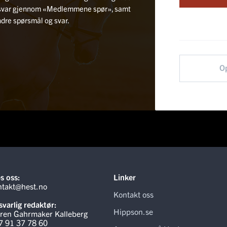
rtsvar gjennom «Medlemmene spør», samt
andre spørsmål og svar.
O
s oss:
Linker
ntakt@hest.no
Kontakt oss
varlig redaktør:
Hippson.se
ren Gahrmaker Kalleberg
7 91 37 78 60