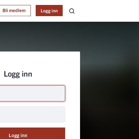
Bli medlem
Logg inn
Logg inn
Logg inn