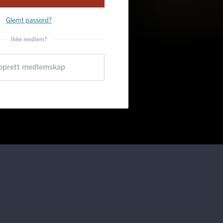
Glemt passord?
Ikke medlem?
pprett medlemskap