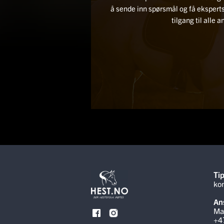
å sende inn spørsmål og få ekspe
tilgang til alle 
Tip
ko
Ans
Ma
+4