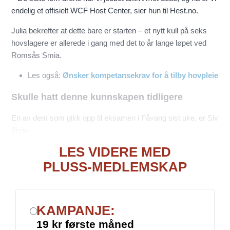
endelig et offisielt WCF Host Center, sier hun til Hest.no.
Julia bekrefter at dette bare er starten – et nytt kull på seks
hovslagere er allerede i gang med det to år lange løpet ved
Romsås Smia.
Les også:
Ønsker kompetansekrav for å tilby hovpleie
Skulle hatt denne kunnskapen tidligere
En av dem som gikk opp til eksamen i Fåvang sist uke, er Siv
Ørnv
LES VIDERE MED
PLUSS-MEDLEMSKAP
KAMPANJE:
19 kr første måned