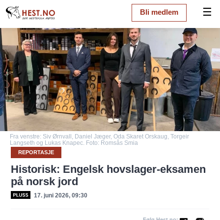
☰
Bli medlem
Fra venstre: Siv Ørnvall, Daniel Jæger, Oda Skaret Orskaug, Torgeir
Langseth og Lukas Knapec. Foto: Romsås Smia
REPORTASJE
Historisk: Engelsk hovslager-eksamen
på norsk jord
17. juni 2026, 09:30
Følg Hest.no: