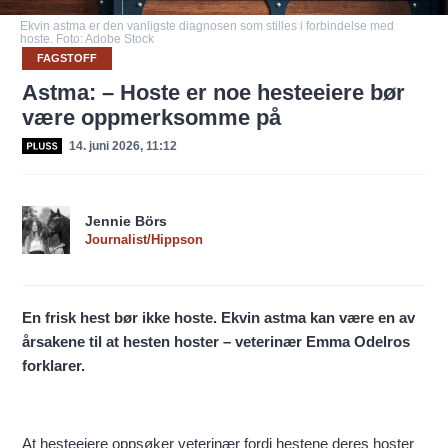
Ekvin astma er den vanligste diagnosen som stilles i forbindelse med
hoste. Foto: Adobe Stock
FAGSTOFF
Astma: – Hoste er noe hesteeiere bør
være oppmerksomme på
14. juni 2026, 11:12
Jennie Börs
Journalist/Hippson
En frisk hest bør ikke hoste. Ekvin astma kan være en av
årsakene til at hesten hoster – veterinær Emma Odelros
forklarer.
At hesteeiere oppsøker veterinær fordi hestene deres hoster