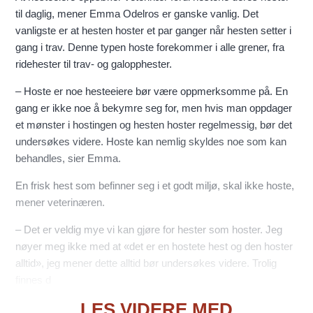
til daglig, mener Emma Odelros er ganske vanlig. Det
vanligste er at hesten hoster et par ganger når hesten setter i
gang i trav. Denne typen hoste forekommer i alle grener, fra
ridehester til trav- og galopphester.
– Hoste er noe hesteeiere bør være oppmerksomme på. En
gang er ikke noe å bekymre seg for, men hvis man oppdager
et mønster i hostingen og hesten hoster regelmessig, bør det
undersøkes videre. Hoste kan nemlig skyldes noe som kan
behandles, sier Emma.
En frisk hest som befinner seg i et godt miljø, skal ikke hoste,
mener veterinæren.
– Det er veldig mye vi kan gjøre for hester som hoster. Jeg
nøyer meg ikke med at «det er en hostete hest og den hoster
alltid», jeg mener dette alltid bør undersøkes videre. Trolig
finnes d
LES VIDERE MED