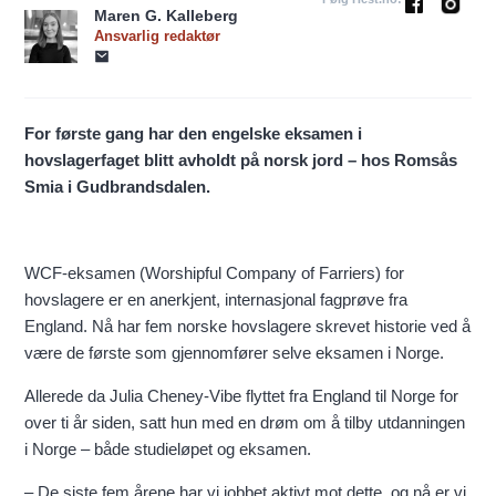
Maren G. Kalleberg
Ansvarlig redaktør
For første gang har den engelske eksamen i
hovslagerfaget blitt avholdt på norsk jord – hos Romsås
Smia i Gudbrandsdalen.
WCF-eksamen (Worshipful Company of Farriers) for
hovslagere er en anerkjent, internasjonal fagprøve fra
England. Nå har fem norske hovslagere skrevet historie ved å
være de første som gjennomfører selve eksamen i Norge.
Allerede da Julia Cheney-Vibe flyttet fra England til Norge for
over ti år siden, satt hun med en drøm om å tilby utdanningen
i Norge – både studieløpet og eksamen.
– De siste fem årene har vi jobbet aktivt mot dette, og nå er vi