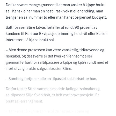
Det kan være mange grunner til at man ønsker å kjøpe brukt
sal. Kanskje har man en hest i rask vekst eller endring, man
trenger en sal nummer to eller man har et begrenset budsjett.
Saltilpasser Stine Løvås forteller at rundt 90 prosent av
kundene til Kentaur Ekvipasjeoptimering helst vil eller kun er
interessert i å kjøpe brukt sal.
– Men denne prosessen kan være vanskelig, tidkrevende og
risikabel, og dessverre er det hverken lønnsomt eller
gjennomførbart for saltilpassere å kjøpe og kjøre rundt med et
stort utvalg brukte salgssaler, sier Stine.
– Samtidig fortjener alle en tilpasset sal, fortsetter hun.
Derfor tester Stine sammen med sin kollega, salmaker og
saltilpasser Silje Sverkholt, et helt nytt prøveprosjekt: Et
bruktsal-arrangement.
– Tanken er å kunne samle både hester, kjøpere og