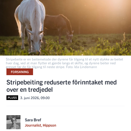
Stripebeite er en beitemetode der dyrene får tilgang til et nytt stykke av beitet
hver dag, ved at man flytter et gjerde langs et skifte, og dyrene beiter ned
gresset før de får tilgang til neste stripe. Foto: Ida Lindemann
FORSKNING
Stripebeiting reduserte fôr­inntaket med
over en tredjedel
3. juni 2026, 09:00
Sara Bref
Journalist, Hippson