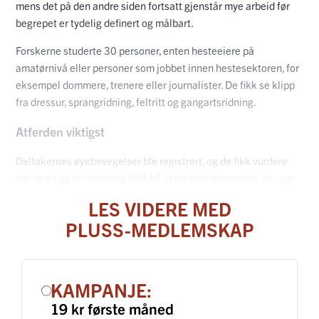
mens det på den andre siden fortsatt gjenstår mye arbeid før
begrepet er tydelig definert og målbart.
Forskerne studerte 30 personer, enten hesteeiere på
amatørnivå eller personer som jobbet innen hestesektoren, for
eksempel dommere, trenere eller journalister. De fikk se klipp
fra dressur, sprangridning, feltritt og gangartsridning.
Atferden viktigst
Deltakernes øyebevegelser ble registrert, og de fikk vurdere
det de så på en skala fra 0 til 10 ut fra hvor harmonisk de opp
LES VIDERE MED
PLUSS-MEDLEMSKAP
KAMPANJE:
19 kr første måned