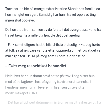
Travsporten ble på mange måter Kristine Skaalands familie da
hun manglet en egen. Samtidig har hun i travet opplevd ting
ingen skal oppleve.
Da hun stod frem som en av de første i det overgrepssakene fra
travet begynte å rulle ut i fjor, ble det ubehagelig:
– Folk som tidligere hadde hilst, hilste plutselig ikke. Jeg hørte
at folk sa at jeg bare var ute etter oppmerksomhet, og at det var
min egen feil. De så på meg som ei hore, sier Kristine.
– Føler meg respektløst behandlet
Hele livet har hun drømt om å satse på trav. I dag sitter hun
med både fagbrev i hestefaget og travtrenerutdannelse i
hendene, men hun vil levere inn lisensen og avslutte
medlemskapet i DNT.
– Det har alltid vært drømmen min å drive med travhester og ha