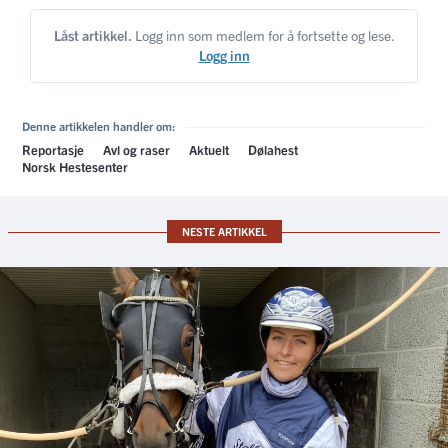
Låst artikkel.
Logg inn som medlem for å fortsette og lese.
Logg inn
Denne artikkelen handler om:
Reportasje
Avl og raser
Aktuelt
Dølahest
Norsk Hestesenter
NESTE ARTIKKEL