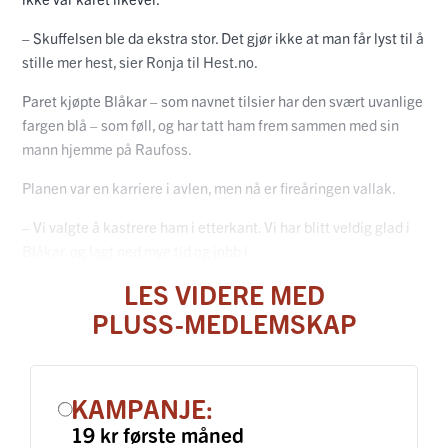
– Skuffelsen ble da ekstra stor. Det gjør ikke at man får lyst til å
stille mer hest, sier Ronja til Hest.no.
Paret kjøpte Blåkar – som navnet tilsier har den svært uvanlige
fargen blå – som føll, og har tatt ham frem sammen med sin
mann hjemme på Raufoss.
Planen var en karriere i avlen, men nå er fireåringen vallak.
– Vi valgte å kastrere ham i etterkant. Vi har blitt veldig glad i
Blåkar, og lagt ned mye tid og jobb i
LES VIDERE MED
PLUSS-MEDLEMSKAP
KAMPANJE:
19 kr første måned