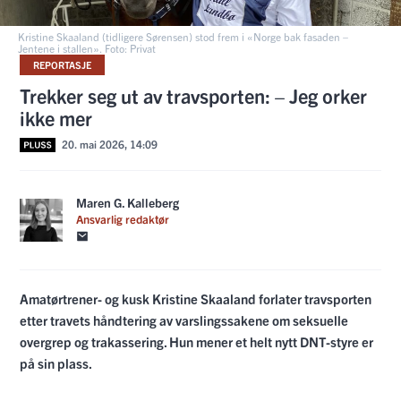
Kristine Skaaland (tidligere Sørensen) stod frem i «Norge bak fasaden –
Jentene i stallen». Foto: Privat
REPORTASJE
Trekker seg ut av travsporten: – Jeg orker
ikke mer
20. mai 2026, 14:09
Maren G. Kalleberg
Ansvarlig redaktør
Amatørtrener- og kusk Kristine Skaaland forlater travsporten
etter travets håndtering av varslingssakene om seksuelle
overgrep og trakassering. Hun mener et helt nytt DNT-styre er
på sin plass.