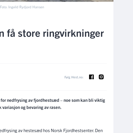
 Foto: Ingvild Rydjord Hansen
n få store ringvirkninger
Følg Hest.no:
 for nedfrysing av fjordhestsæd – noe som kan bli viktig
sk variasjon og bevaring av rasen.
nedfrysing av hestesæd hos Norsk Fjordhestsenter. Den