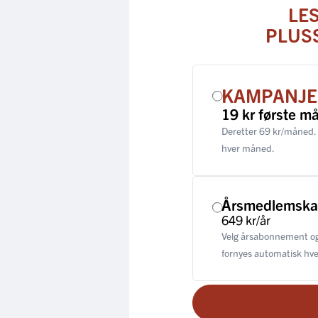
LE
PLUS
KAMPANJE
19 kr første m
Deretter 69 kr/måned.
hver måned.
Årsmedlemsk
649 kr/år
Velg årsabonnement og
fornyes automatisk hver