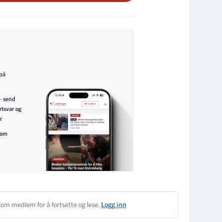
 på
– send
rtsvar og
r
nom
om medlem for å fortsette og lese.
Logg inn