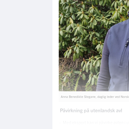
Anna Benedikte Stegane, daglig leder ved Norsk 
Påvirkning på utenlandsk avl
– Med eksport kan vi påvirke avlen i ut