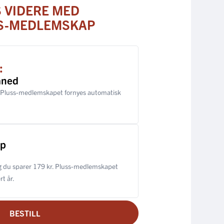
S VIDERE MED
S-MEDLEMSKAP
:
åned
 Pluss-medlemskapet fornyes automatisk
ap
 du sparer 179 kr. Pluss-medlemskapet
t år.
BESTILL