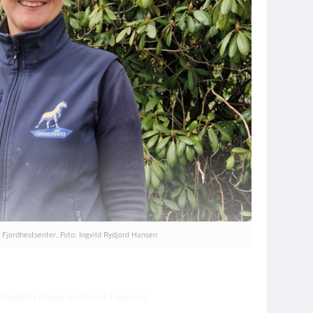
Fjordhestsenter. Foto: Ingvild Rydjord Hansen
landet i større grad ved å gjøre n