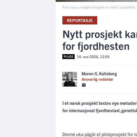
Fem nøye utvalgte hingster er med i prosjektet.
REPORTASJE
Nytt prosjekt ka
for fjordhesten
14. mai 2026, 12:05
Maren G. Kalleberg
Ansvarlig redaktør
I et norsk prosjekt testes nye metoder
for internasjonal fjordhestavl, geneti
Denne uka pågår et pilotprosjekt for 