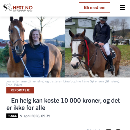
☰
Bli medlem
Jeanette Fåne (til venstre) og datteren Lina Sophie Fåne Sørensen (til høyre).
Foto: Privat
REPORTASJE
– En helg kan koste 10 000 kroner, og det
er ikke for alle
5. april 2026, 09:35