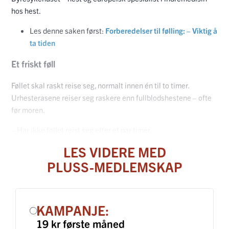
hos hest.
Les denne saken først:
Forberedelser til følling: – Viktig å
ta tiden
Et friskt føll
Føllet skal raskt reise seg, normalt innen én til to timer.
Urhesterasene reiser seg raskere enn fullblodshestene – ofte
før moren.
– Har ikke føllet reist seg etter et par timer,
LES VIDERE MED
PLUSS-MEDLEMSKAP
KAMPANJE:
19 kr første måned