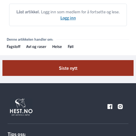
Låst artikkel.
Logg inn som medlem for å fortsette og lese.
Logg inn
Denne artikkelen handler om:
Fagstoff
Avl og raser
Helse
Føll
Siste nytt
Tips oss: