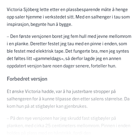
Victoria Sjöberg lette etter en plassbesparende måte å henge
opp saler hjemme i verkstedet sitt. Med en salhenger i tau som
inspirasjon, begynte hun å bygge.
– Den første versjonen boret jeg fem hull med jevne mellomrom
i en planke. Deretter festet jeg tau med en pinne i enden, som
ble festet med elektrisk tape. Det fungerte bra, men jeg syntes
det føltes litt «gammeldags», så derfor lagde jeg en annen
oppdatert versjon bare noen dager senere, forteller hun.
Forbedret versjon
Et ønske Victoria hadde, var å ha justerbare stropper på
salhengeren for å kunne tilpasse den etter salens størrelse. Da
kom hun på at stigbøyler kan gjenbrukes.
– På den nye versjonen har jeg skrudd fast stigbøyler på
planken, med cirka 25 centimeters mellomrom. Pinnen i enden
holdes på plass med en hårstrikk, fordi den