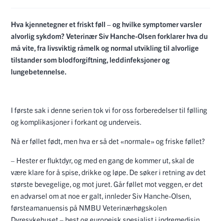
Hva kjennetegner et friskt føll – og hvilke symptomer varsler
alvorlig sykdom? Veterinær Siv Hanche-Olsen forklarer hva du
må vite, fra livsviktig råmelk og normal utvikling til alvorlige
tilstander som blodforgiftning, leddinfeksjoner og
lungebetennelse.
I første sak i denne serien tok vi for oss forberedelser til følling
og komplikasjoner i forkant og underveis.
Nå er føllet født, men hva er så det «normale» og friske føllet?
– Hester er fluktdyr, og med en gang de kommer ut, skal de
være klare for å spise, drikke og løpe. De søker i retning av det
største bevegelige, og mot juret. Går føllet mot veggen, er det
en advarsel om at noe er galt, innleder Siv Hanche-Olsen,
førsteamanuensis på NMBU Veterinærhøgskolen
Dyresykehuset – hest og europeisk spesialist i indremedisin