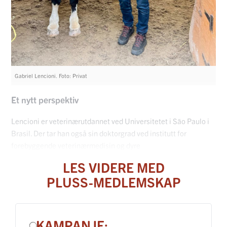
Gabriel Lencioni. Foto: Privat
Et nytt perspektiv
Lencioni er veterinærutdannet ved Universitetet i São Paulo i
Brasil. Der tar han også sin doktorgrad ved institutt for
forebyggende veterinærmedisin og dyre
LES VIDERE MED
PLUSS-MEDLEMSKAP
KAMPANJE: