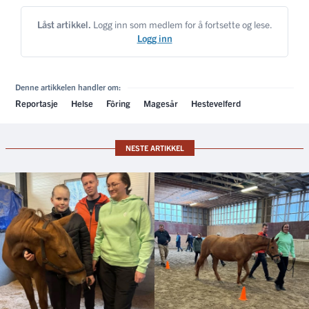
Låst artikkel.
Logg inn som medlem for å fortsette og lese.
Logg inn
Denne artikkelen handler om:
Reportasje
Helse
Fôring
Magesår
Hestevelferd
NESTE ARTIKKEL