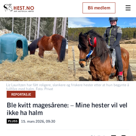
☰
Bli medlem
Liz Lauritzen har fått roligere, slankere og friskere hester etter at hun begynte å
fullfôre med halm. Foto: Privat
REPORTASJE
Ble kvitt magesårene: – Mine hester vil vel
ikke ha halm
15. mars 2026, 09:30