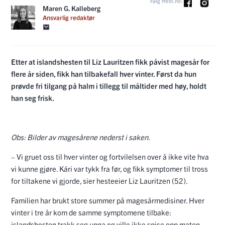
Følg Hest.no:
Maren G. Kalleberg
Ansvarlig redaktør
Etter at islandshesten til Liz Lauritzen fikk påvist magesår for
flere år siden, fikk han tilbakefall hver vinter. Først da hun
prøvde fri tilgang på halm i tillegg til måltider med høy, holdt
han seg frisk.
Obs: Bilder av magesårene nederst i saken.
– Vi gruet oss til hver vinter og fortvilelsen over å ikke vite hva
vi kunne gjøre. Kári var tykk fra før, og fikk symptomer til tross
for tiltakene vi gjorde, sier hesteeier Liz Lauritzen (52).
Familien har brukt store summer på magesårmedisiner. Hver
vinter i tre år kom de samme symptomene tilbake:
islandshesten trakk seg unna og ville ikke spise opp maten.