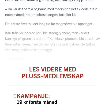
– Da var det bare å begynne med medisiner. Det skjedde alltid
noen måneder etter beitesesongen, forteller Liz.
Det første året tok det lang tid før magesåret ble oppdaget.
Kári från Snubberød (22) ble stadig tynnere, men var det
kanskje på grunn av alderen? Kolikksymptomene ble utredet av
flere veterinærer, men det var først da gastroskopi ble tatt at
sår i magesekken ble oppdaget.
– Da var han
LES VIDERE MED
PLUSS-MEDLEMSKAP
KAMPANJE:
19 kr første måned