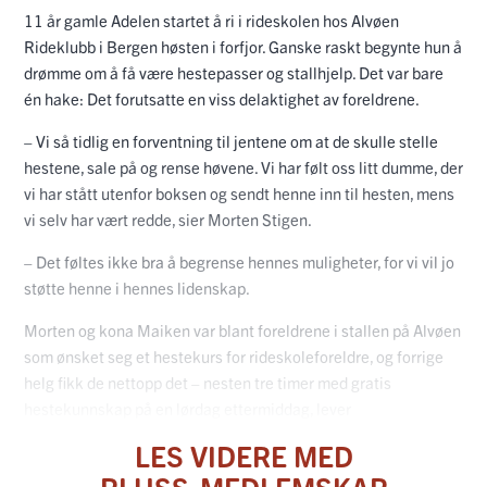
11 år gamle Adelen startet å ri i rideskolen hos Alvøen
Rideklubb i Bergen høsten i forfjor. Ganske raskt begynte hun å
drømme om å få være hestepasser og stallhjelp. Det var bare
én hake: Det forutsatte en viss delaktighet av foreldrene.
– Vi så tidlig en forventning til jentene om at de skulle stelle
hestene, sale på og rense høvene. Vi har følt oss litt dumme, der
vi har stått utenfor boksen og sendt henne inn til hesten, mens
vi selv har vært redde, sier Morten Stigen.
– Det føltes ikke bra å begrense hennes muligheter, for vi vil jo
støtte henne i hennes lidenskap.
Morten og kona Maiken var blant foreldrene i stallen på Alvøen
som ønsket seg et hestekurs for rideskoleforeldre, og forrige
helg fikk de nettopp det – nesten tre timer med gratis
hestekunnskap på en lørdag ettermiddag, lever
LES VIDERE MED
PLUSS-MEDLEMSKAP