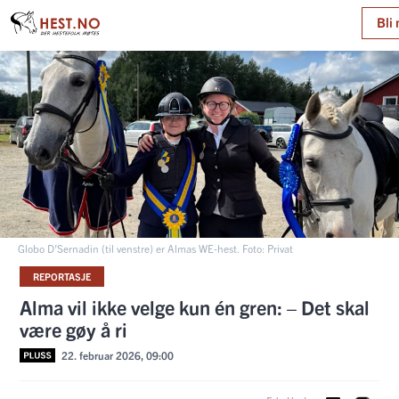
Bli
Globo D’Sernadin (til venstre) er Almas WE-hest. Foto: Privat
REPORTASJE
Alma vil ikke velge kun én gren: – Det skal
være gøy å ri
22. februar 2026, 09:00