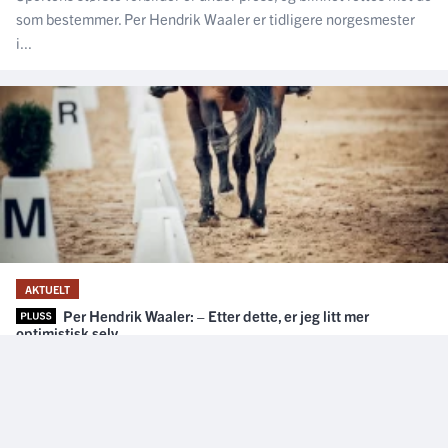
som bestemmer. Per Hendrik Waaler er tidligere norgesmester
i...
AKTUELT
Per Hendrik Waaler: – Etter dette, er jeg litt mer
optimistisk selv
22. august 2024, 08:20
Den kommende ryttergenerasjonen har mistet flere av sine
idoler, og er mer bevisste omkring hestevelferd. Det vekker
fremtidsoptimisme hos Per...