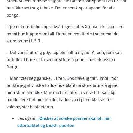
Siden Aileen Pedersen kjøpte sin første sportsponni i 2013, har
hun ikke sett seg tilbake. Det er norsk sportsponni for alle
penga.
I fjor debuterte hun og seksåringen Jahrs Xtopia i dressur – en
ponni hun kjøpte som føll. Debuten resulterte i seier mot de
store brune i LB:3.
– Det var så utrolig gøy. Jeg ble helt paff, sier Aileen, som kan
fortelle at hun ser få seniorryttere ri ponni i hesteklasser i
Norge.
– Man føler seg ganske… liten. Bokstavelig talt. Inntil i fjor
tenkte jeg at vi ikke hadde noe blant de store brune å gjøre,
men stemmer ikke. Man må bare tørre å satse litt. Kanskje
hadde flere turt mer om det hadde vært ponniklasser for
voksne, sier hesteeieren.
Les også:
– Ønsker at norske ponnier skal bli mer
ettertraktet og brukt i sporten