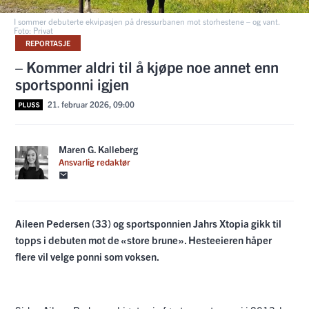
I sommer debuterte ekvipasjen på dressurbanen mot storhestene – og vant.
Foto: Privat
REPORTASJE
– Kommer aldri til å kjøpe noe annet enn
sportsponni igjen
21. februar 2026, 09:00
Maren G. Kalleberg
Ansvarlig redaktør
Aileen Pedersen (33) og sportsponnien Jahrs Xtopia gikk til
topps i debuten mot de «store brune». Hesteeieren håper
flere vil velge ponni som voksen.