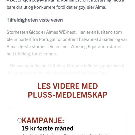
bare dra ut og konkurrere fordi det er gøy, sier Alma.
Tilfeldigheten viste veien
Storhesten Globo er Almas WE-hest. Han er en lusitano som
ble importert fra Portugal for omtrent halvannet år siden og var
Almas første storhest. Veien inn i Working Equitation startet
helt tilfeldig, forteller hun.
– Det var egentlig helt tilfeldig. Mamma tullet en gang med at
den gamle ponnien min så ut som en Pura Raza Espa
LES VIDERE MED
PLUSS-MEDLEMSKAP
KAMPANJE:
19 kr første måned