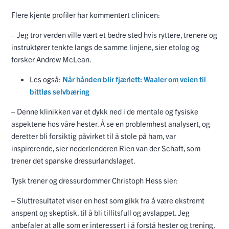
Flere kjente profiler har kommentert clinicen:
– Jeg tror verden ville vært et bedre sted hvis ryttere, trenere og
instruktører tenkte langs de samme linjene, sier etolog og
forsker Andrew McLean.
Les også:
Når hånden blir fjærlett: Waaler om veien til
bittløs selvbæring
– Denne klinikken var et dykk ned i de mentale og fysiske
aspektene hos våre hester. Å se en problemhest analysert, og
deretter bli forsiktig påvirket til å stole på ham, var
inspirerende, sier nederlenderen Rien van der Schaft, som
trener det spanske dressurlandslaget.
Tysk trener og dressurdommer Christoph Hess sier:
– Sluttresultatet viser en hest som gikk fra å være ekstremt
anspent og skeptisk, til å bli tillitsfull og avslappet. Jeg
anbefaler at alle som er interessert i å forstå hester og trening,