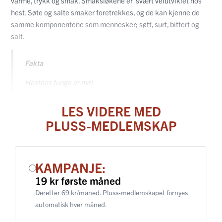
varme, trykk og smak. Smaksløkene er svært velutviklet hos
hest. Søte og salte smaker foretrekkes, og de kan kjenne de
samme komponentene som mennesker; søtt, surt, bittert og
salt.
Fakta
Hestens tunge er mel
LES VIDERE MED
PLUSS-MEDLEMSKAP
KAMPANJE:
19 kr første måned
Deretter 69 kr/måned. Pluss-medlemskapet fornyes
automatisk hver måned.