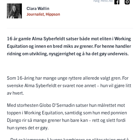
Følg Hest.no:
Clara Wallin
Journalist, Hippson
16 år gamle Alma Syberfeldt satser både mot eliten i Working
Equitation og innen en bred miks av grener. For henne handler
ridning om utvikling, nysgjerrighet og å ha det gøy underveis.
Som 16-åring har mange unge ryttere allerede valgt gren. For
svenske Alma Syberfeldt er svaret noe annet – hun vil gjøre litt
av hvert.
Med storhesten Globo D’Sernadin satser hun målrettet mot
toppen i Working Equitation, samtidig som hun med ponnien
Django rir så mange grener hun bare kan – rett og slett fordi
hun synes det er gøy.
– Det er kjempegøy å kunne kombinere en elitesatsing med å