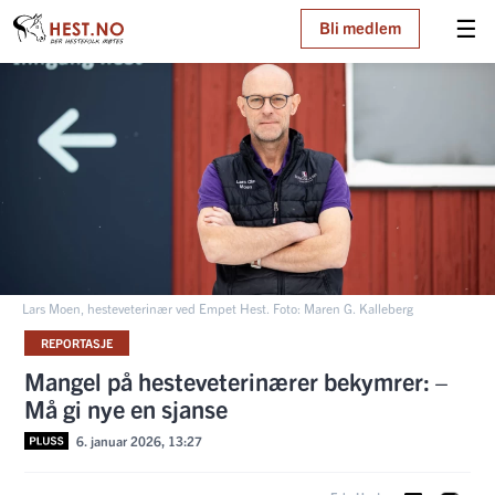
☰
Bli medlem
Lars Moen, hesteveterinær ved Empet Hest. Foto: Maren G. Kalleberg
REPORTASJE
Mangel på hesteveterinærer bekymrer: –
Må gi nye en sjanse
6. januar 2026, 13:27