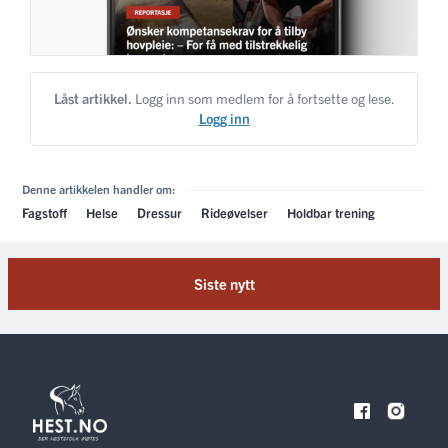
Låst artikkel.
Logg inn som medlem for å fortsette og lese.
Logg inn
Denne artikkelen handler om:
Fagstoff
Helse
Dressur
Rideøvelser
Holdbar trening
Siste nytt