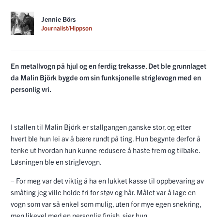
Jennie Börs
Journalist/Hippson
En metallvogn på hjul og en ferdig trekasse. Det ble grunnlaget
da Malin Björk bygde om sin funksjonelle striglevogn med en
personlig vri.
I stallen til Malin Björk er stallgangen ganske stor, og etter
hvert ble hun lei av å bære rundt på ting. Hun begynte derfor å
tenke ut hvordan hun kunne redusere å haste frem og tilbake.
Løsningen ble en
striglevogn
.
– For meg var det viktig å ha en lukket kasse til oppbevaring av
småting jeg ville holde fri for støv og hår. Målet var å lage en
vogn som var så enkel som mulig, uten for mye egen snekring,
men likevel med en personlig finish, sier hun.