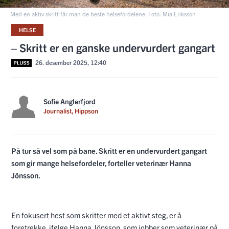
Med en aktiv skritt får man de beste helsefordelene. Foto: Mia Eriksson
HELSE
– Skritt er en ganske undervurdert gangart
26. desember 2025, 12:40
Sofie Anglerfjord
Journalist, Hippson
På tur så vel som på bane. Skritt er en undervurdert gangart
som gir mange helsefordeler, forteller veterinær Hanna
Jönsson.
En fokusert hest som skritter med et aktivt steg, er å
foretrekke, ifølge Hanna Jönsson, som jobber som veterinær på