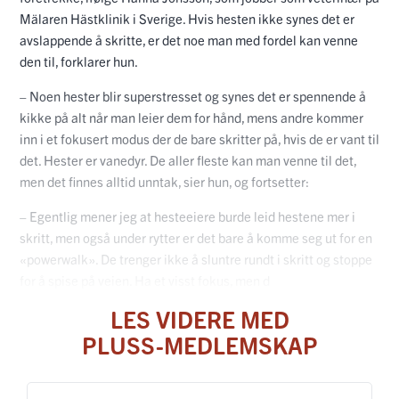
Mälaren Hästklinik i Sverige. Hvis hesten ikke synes det er
avslappende å skritte, er det noe man med fordel kan venne
den til, forklarer hun.
– Noen hester blir superstresset og synes det er spennende å
kikke på alt når man leier dem for hånd, mens andre kommer
inn i et fokusert modus der de bare skritter på, hvis de er vant til
det. Hester er vanedyr. De aller fleste kan man venne til det,
men det finnes alltid unntak, sier hun, og fortsetter:
– Egentlig mener jeg at hesteeiere burde leid hestene mer i
skritt, men også under rytter er det bare å komme seg ut for en
«powerwalk». De trenger ikke å sluntre rundt i skritt og stoppe
for å spise på veien. Ha et visst fokus, men d
LES VIDERE MED
PLUSS-MEDLEMSKAP