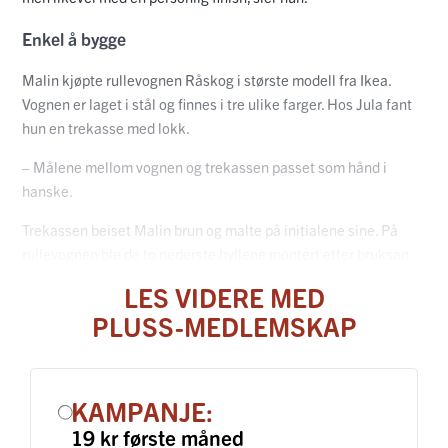
Enkel å bygge
Malin kjøpte rullevognen Råskog i største modell fra Ikea.
Vognen er laget i stål og finnes i tre ulike farger. Hos Jula fant
hun en trekasse med lokk.
– Målene mellom vognen og trekassen passet som hånd i
hanske.
Trekassen beiset Malin brun og malte på initialene sine. På
rullevognen ble de to nederste hyllene montert etter bruksan
LES VIDERE MED
PLUSS-MEDLEMSKAP
KAMPANJE:
19 kr første måned