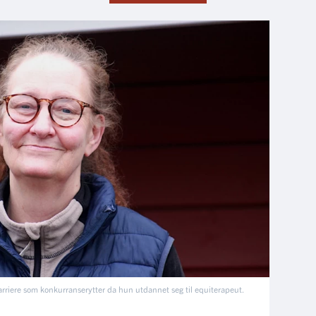
arriere som konkurranserytter da hun utdannet seg til equiterapeut.