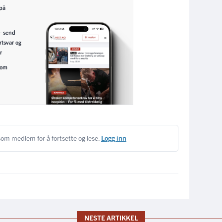
 på
– send
rtsvar og
r
nom
om medlem for å fortsette og lese.
Logg inn
NESTE ARTIKKEL