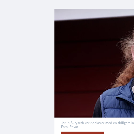
Jorun Skryseth var ridelærer med en tidligere k
Foto: Privat