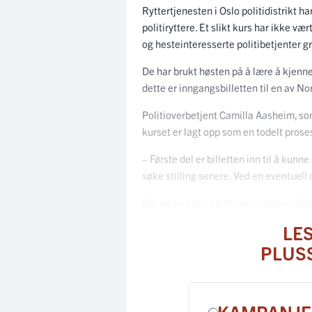
Ryttertjenesten i Oslo politidistrikt ha
politiryttere. Et slikt kurs har ikke væ
og hesteinteresserte politibetjenter g
De har brukt høsten på å lære å kjenne
dette er inngangsbilletten til en av Nor
Politioverbetjent Camilla Aasheim, som
kurset er lagt opp som en todelt prose
– Første del er billetten inn til å kun
søke stilling senere. Ved en eventuell 
Del en av kurset går over sju uker på 
LE
PLUS
KAMPANJE