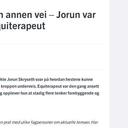
en annen vei – Jorun var
quiterapeut
søkte Jorun Skryseth svar på hvordan hestene kunne
i kroppen underveis. Equiterapeut var den gang ansett
dag opplever hun at stadig flere tenker forebyggende og
vi en prat med ulike fagpersoner om aktuelle temaer. Har