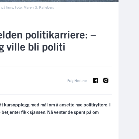
 på kurs. Foto: Maren G. Kalleberg
lden politikarriere: –
 ville bli politi
Følg Hest.no:
oldt kursopplegg med mål om å ansette nye politiryttere. I
e betjenter fikk sjansen. Nå venter de spent på om