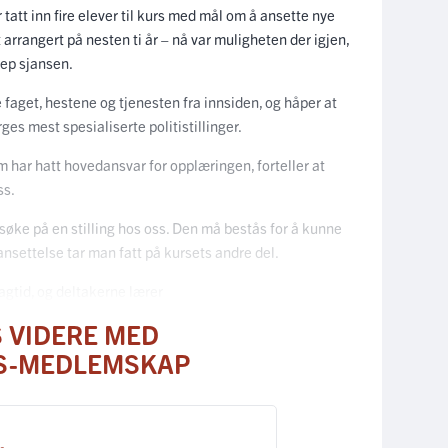
r tatt inn fire elever til kurs med mål om å ansette nye
rt arrangert på nesten ti år – nå var muligheten der igjen,
rep sjansen.
 faget, hestene og tjenesten fra innsiden, og håper at
ges mest spesialiserte politistillinger.
 har hatt hovedansvar for opplæringen, forteller at
ss.
ne søke på en stilling hos oss. Den må bestås for å kunne
ansettelse tar man fatt på kursets andre del.
dagtid, og deltakerne lærer
S VIDERE MED
S-MEDLEMSKAP
: