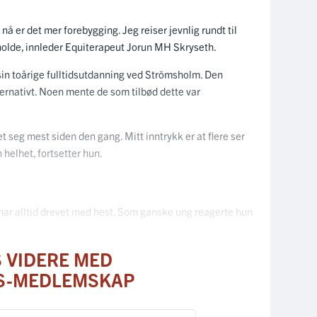
– nå er det mer forebygging. Jeg reiser jevnlig rundt til
olde, innleder Equiterapeut Jorun MH Skryseth.
 sin toårige fulltidsutdanning ved Strömsholm. Den
ternativt. Noen mente de som tilbød dette var
t seg mest siden den gang. Mitt inntrykk er at flere ser
helhet, fortsetter hun.
har alltid drevet med hest. Som ganske ung reagerte hun
S VIDERE MED
S-MEDLEMSKAP