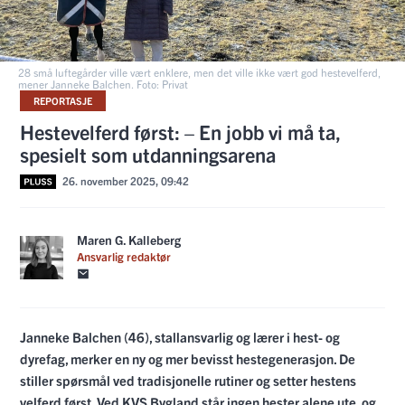
28 små luftegårder ville vært enklere, men det ville ikke vært god hestevelferd,
mener Janneke Balchen. Foto: Privat
REPORTASJE
Hestevelferd først: – En jobb vi må ta,
spesielt som utdanningsarena
26. november 2025, 09:42
Maren G. Kalleberg
Ansvarlig redaktør
Janneke Balchen (46), stallansvarlig og lærer i hest- og
dyrefag, merker en ny og mer bevisst hestegenerasjon. De
stiller spørsmål ved tradisjonelle rutiner og setter hestens
velferd først. Ved KVS Bygland står ingen hester alene ute, og