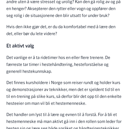
andre uten å være stresset og urolig? Kan den gå rolig av og på
en henger? Aksepterer den rytter eller vogn og oppfører den
seg rolig i de situasjonene den blir utsatt for under bruk?
Hvis den ikke gjør det, er du da komfortabel med å lære den
det, eller bør du lete videre?
Et aktivt valg
Det vanlige er å ta ridetimer hos en eller flere trenere. De
færreste tar timer i hestehåndtering, hesteforståelse og
generell hestekunnskap.
Det finnes kursholdere i Norge som reiser rundt og holder kurs
og demonstrasjoner av teknikker, men det er sjeldent tid til en
til en-trening på slike kurs, så derfor blir det opp til den enkelte
hesteeier om man vil bli et hestemenneske.
Det handler om lyst til å lære og evnen til å forstå. For å bli et
hestemenneske må man aktivt gå inn i den rollen som leder for
hesten sin og lære seg både språket og håndteringsteknikker.