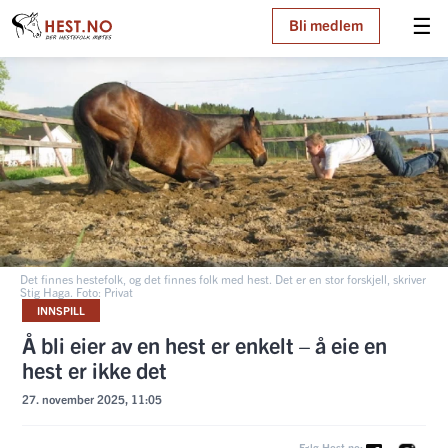
☰
Bli medlem
Det finnes hestefolk, og det finnes folk med hest. Det er en stor forskjell, skriver
Stig Haga. Foto: Privat
INNSPILL
Å bli eier av en hest er enkelt – å eie en
hest er ikke det
27. november 2025, 11:05
Følg Hest.no: