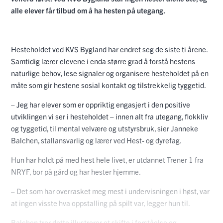
alle elever får tilbud om å ha hesten på utegang.
Hesteholdet ved KVS Bygland har endret seg de siste ti årene.
Samtidig lærer elevene i enda større grad å forstå hestens
naturlige behov, lese signaler og organisere hesteholdet på en
måte som gir hestene sosial kontakt og tilstrekkelig tyggetid.
– Jeg har elever som er oppriktig engasjert i den positive
utviklingen vi ser i hesteholdet – innen alt fra utegang, flokkliv
og tyggetid, til mental velvære og utstyrsbruk, sier Janneke
Balchen, stallansvarlig og lærer ved Hest- og dyrefag.
Hun har holdt på med hest hele livet, er utdannet Trener 1 fra
NRYF, bor på gård og har hester hjemme.
– Det som har overrasket meg mest i undervisningen i høst, var
at ingen visste hva oppstalling på spilt var, legger hun til.
Balchen tror dette illustrerer et skifte i forståelse og