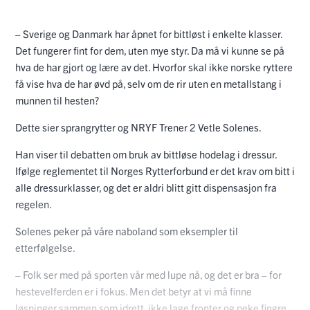
– Sverige og Danmark har åpnet for bittløst i enkelte klasser.
Det fungerer fint for dem, uten mye styr. Da må vi kunne se på
hva de har gjort og lære av det. Hvorfor skal ikke norske ryttere
få vise hva de har øvd på, selv om de rir uten en metallstang i
munnen til hesten?
Dette sier sprangrytter og NRYF Trener 2 Vetle Solenes.
Han viser til debatten om bruk av bittløse hodelag i dressur.
Ifølge reglementet til Norges Rytterforbund er det krav om bitt i
alle dressurklasser, og det er aldri blitt gitt dispensasjon fra
regelen.
Solenes peker på våre naboland som eksempler til
etterfølgelse.
– Folk ser med på sporten vår med lupe nå, og det er bra – for
hestevelferden er i fokus. Men det betyr at vi må finne
løsninger sammen som idrett, ikke lage fronter og peke fingre,