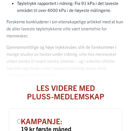
Tøyletrykk rapportert i ridning: Fra 91 kPa i det laveste
området til over 4000 kPa i de høyeste målingene.
Forskerne konkluderer i sin vitenskapelige artikkel med at kun
de aller laveste tøyletrykkene ville vært smertefrie for
mennesker.
Gjennomsnittlige og høye trykknivåer, slik de forekommer i
mange studier av hester under ridning, ville hos mennesker
utløst sterke til svært sterke smerter – og i enkelte tilfeller
nærmet seg nivåer som i human forskning anses etisk
uforsvarlige, fordi de kan gi
LES VIDERE MED
PLUSS-MEDLEMSKAP
KAMPANJE:
19 kr første måned