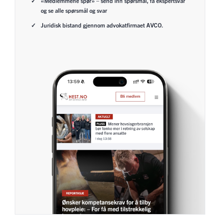
«Medlemmene spør» – send inn spørsmål, få ekspertsvar
og se alle spørsmål og svar
Juridisk bistand gjennom advokatfirmaet AVCO.