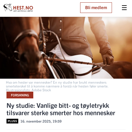
☰
Bli medlem
Hva om hester var mennesker? En ny studie har brukt menneskers
smerteterskel til å komme nærmere å forstå når hesten føler smerte.
Illustrasjonsfoto: Adobe Stock
FORSKNING
Ny studie: Vanlige bitt- og tøyletrykk
tilsvarer sterke smerter hos mennesker
16. november 2025, 19:59