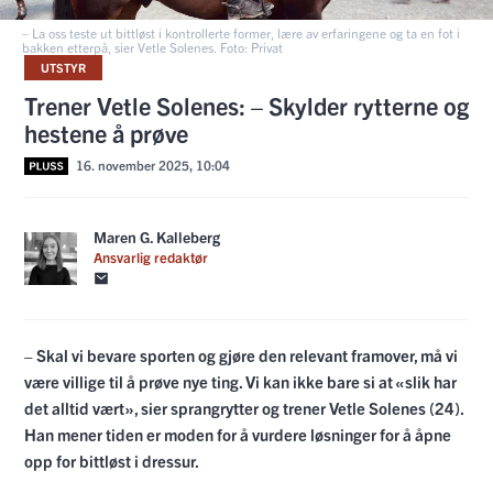
– La oss teste ut bittløst i kontrollerte former, lære av erfaringene og ta en fot i
bakken etterpå, sier Vetle Solenes. Foto: Privat
UTSTYR
Trener Vetle Solenes: – Skylder rytterne og
hestene å prøve
16. november 2025, 10:04
Maren G. Kalleberg
Ansvarlig redaktør
– Skal vi bevare sporten og gjøre den relevant framover, må vi
være villige til å prøve nye ting. Vi kan ikke bare si at «slik har
det alltid vært», sier sprangrytter og trener Vetle Solenes (24).
Han mener tiden er moden for å vurdere løsninger for å åpne
opp for bittløst i dressur.