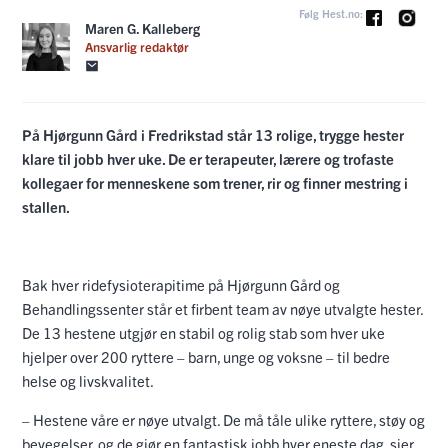
Følg Hest.no:
Maren G. Kalleberg
Ansvarlig redaktør
På Hjørgunn Gård i Fredrikstad står 13 rolige, trygge hester
klare til jobb hver uke. De er terapeuter, lærere og trofaste
kollegaer for menneskene som trener, rir og finner mestring i
stallen.
Bak hver ridefysioterapitime på Hjørgunn Gård og
Behandlingssenter står et firbent team av nøye utvalgte hester.
De 13 hestene utgjør en stabil og rolig stab som hver uke
hjelper over 200 ryttere – barn, unge og voksne – til bedre
helse og livskvalitet.
– Hestene våre er nøye utvalgt. De må tåle ulike ryttere, støy og
bevegelser, og de gjør en fantastisk jobb hver eneste dag, sier