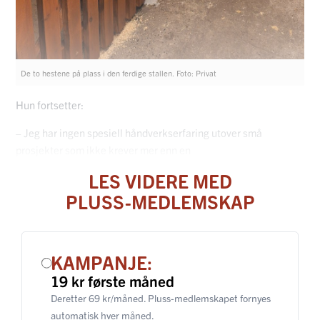
De to hestene på plass i den ferdige stallen. Foto: Privat
Hun fortsetter:
– Jeg har ingen spesiell håndverkserfaring utover små
prosjekter som ikke krever mer enn en
LES VIDERE MED
PLUSS-MEDLEMSKAP
KAMPANJE:
19 kr første måned
Deretter 69 kr/måned. Pluss-medlemskapet fornyes
automatisk hver måned.