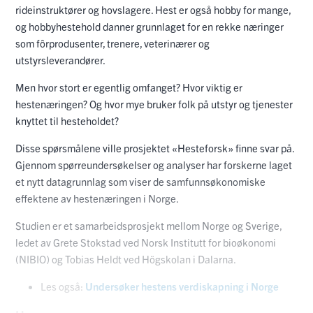
rideinstruktører og hovslagere. Hest er også hobby for mange,
og hobbyhestehold danner grunnlaget for en rekke næringer
som fôrprodusenter, trenere, veterinærer og
utstyrsleverandører.
Men hvor stort er egentlig omfanget? Hvor viktig er
hestenæringen? Og hvor mye bruker folk på utstyr og tjenester
knyttet til hesteholdet?
Disse spørsmålene ville prosjektet «Hesteforsk» finne svar på.
Gjennom spørreundersøkelser og analyser har forskerne laget
et nytt datagrunnlag som viser de samfunnsøkonomiske
effektene av hestenæringen i Norge.
Studien er et samarbeidsprosjekt mellom Norge og Sverige,
ledet av Grete Stokstad ved Norsk Institutt for bioøkonomi
(NIBIO) og Tobias Heldt ved Högskolan i Dalarna.
Les også:
Undersøker hestens verdiskapning i Norge