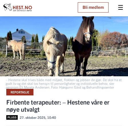
☰
Bli medlem
– Hestene skal trives både med miljøet, flokken og jobben de gjør. De skal ha et
godt liv og det skal tas hensyn til personligheter og individuelle behov, sier
agronom Eli Merete Andersen. Foto: Hjørgunn Gård og Behandlingssenter
REPORTASJE
Firbente terapeuter: – Hestene våre er
nøye utvalgt
27. oktober 2025, 10:40