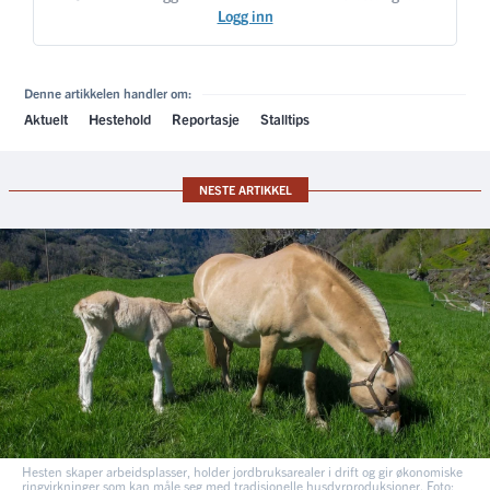
Logg inn
Denne artikkelen handler om:
Aktuelt
Hestehold
Reportasje
Stalltips
NESTE ARTIKKEL
Hesten skaper arbeidsplasser, holder jordbruksarealer i drift og gir økonomiske
ringvirkninger som kan måle seg med tradisjonelle husdyrproduksjoner. Foto: