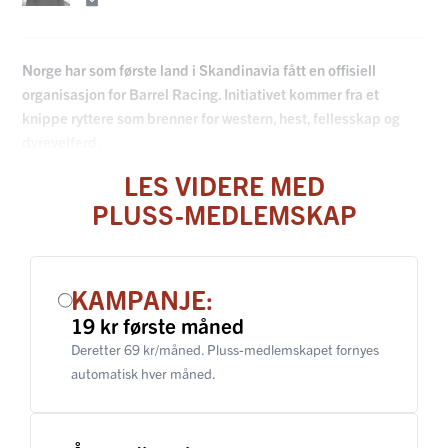
Norge har som første land i Skandinavia fått en offisiell
organisasjon for Barrel Racing. Initiativet kommer fra et
knippe ryttere som brenner for western, hest, fellesskap og
dyrevelferd.
LES VIDERE MED
PLUSS-MEDLEMSKAP
KAMPANJE:
19 kr første måned
Deretter 69 kr/måned. Pluss-medlemskapet fornyes
automatisk hver måned.