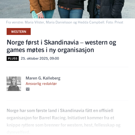
Fra venstre: Maria Vilster, Maria Danielsson og Hedda Campbell. Foto: Privat
WESTERN
Norge først i Skandinavia – western og
games møtes i ny organisasjon
25. oktober 2025, 09:00
Maren G. Kalleberg
Ansvarlig redaktør
Norge har som første land i Skandinavia fått en offisiell
organisasjon for Barrel Racing. Initiativet kommer fra et
knippe ryttere som brenner for western, hest, fellesskap og
dyrevelferd.