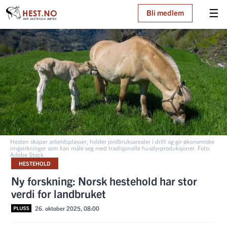
☰
Bli medlem
Hesten skaper arbeidsplasser, holder jordbruksarealer i drift og gir økonomiske
ringvirkninger som kan måle seg med tradisjonelle husdyrproduksjoner. Foto:
Adobe Stock
HESTEHOLD
Ny forskning: Norsk hestehold har stor
verdi for landbruket
26. oktober 2025, 08:00