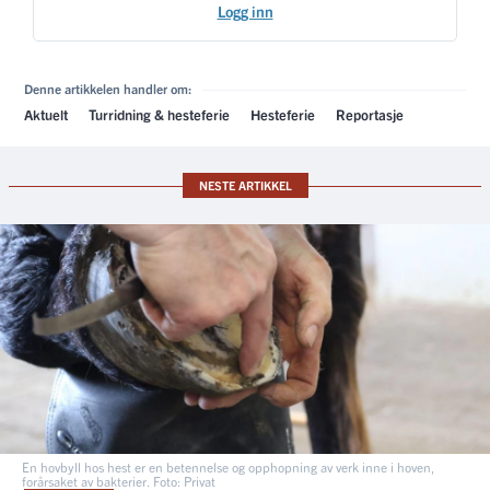
Logg inn
Denne artikkelen handler om:
Aktuelt
Turridning & hesteferie
Hesteferie
Reportasje
NESTE ARTIKKEL
En hovbyll hos hest er en betennelse og opphopning av verk inne i hoven,
forårsaket av bakterier. Foto: Privat