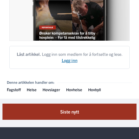
Låst artikkel.
Logg inn som medlem for å fortsette og lese.
Logg inn
Denne artikkelen handler om:
Fagstoff
Helse
Hovslager
Hovhelse
Hovbyll
Siste nytt