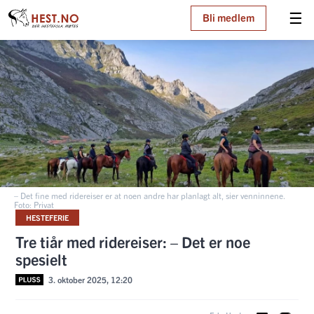
☰
Bli medlem
– Det fine med ridereiser er at noen andre har planlagt alt, sier venninnene.
Foto: Privat
HESTEFERIE
Tre tiår med ridereiser: – Det er noe
spesielt
3. oktober 2025, 12:20