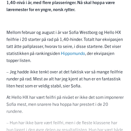
1,40-nivå i år, med flere plasseringer. Nå skal hoppa være
læremester for en yngre, norsk rytter.
Mellom februar og august i år var Sofia Westborg og Hello HX
feilfrie i 20 starter på rad på 1,40-hinder. Totalt har ekvipasjen
tatt åtte pallplasser, hvorav to seire, i disse startene. Det viser
statistikken på rankingsiden
Hippomundo
, der ekvipasjen
topper listen.
– Jeg hadde ikke tenkt over at det faktisk var så mange feilfrie
runder på rad. Mest av alt har jeg kjent at hun er en fantastisk
liten hest som er veldig stabil, sier Sofia.
At Hello HX har vært feilfri på nivået er ikke det som imponerer
Sofia mest, men snarere hva hoppa har prestert i de 20
rundene.
– Hun har ikke bare vært feilfri, men i de fleste klassene har
hun ligget i den øvre delen av resultatlisten. Hun har vært både