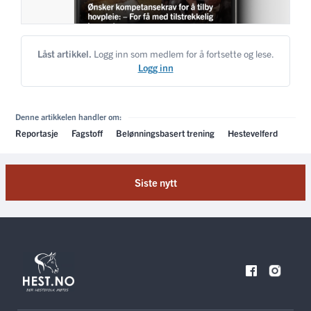
Låst artikkel.
Logg inn som medlem for å fortsette og lese.
Logg inn
Denne artikkelen handler om:
Reportasje
Fagstoff
Belønningsbasert trening
Hestevelferd
Siste nytt