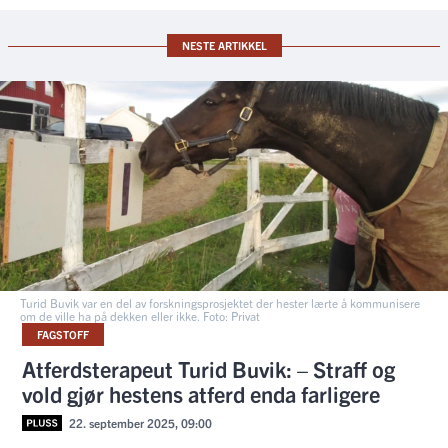
NESTE ARTIKKEL
Turid Buvik var en del av forskningsprosjektet der hester lærte å kommunisere
om de ville ha på dekken eller ikke. Foto: Privat
FAGSTOFF
Atferdsterapeut Turid Buvik: – Straff og
vold gjør hestens atferd enda farligere
22. september 2025, 09:00