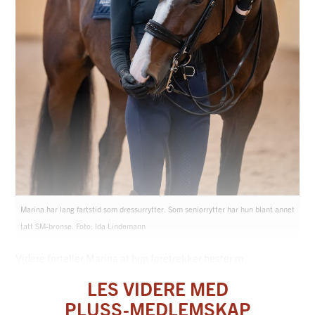
Marina har lang fartstid som dressurrytter. Som seniorrytter har hun blant annet
tatt SM-bronse. Foto: Ida Lindemann
Videre forteller Marina at hun foretrekker hester m
LES VIDERE MED
PLUSS-MEDLEMSKAP