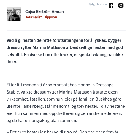
Følg Hest.no:
Cajsa Ekström Arman
Journalist, Hippson
Ved å gi hesten de rette forutsetningene for å lykkes, bygger
dressurrytter Marina Mattsson arbeidsvillige hester med god
selvtillit. En øvelse hun ofte bruker, er sjenkelvikning på ulike
linjer.
Etter litt mer enn ti år som ansatt hos Hannells Dressage
Stable, valgte dressurrytter Marina Mattsson å starte egen
virksomhet. I stallen, som hun leier på familien Buskhes gård
utenfor Falkenberg, står mellom ti og tolv hester. To av hestene
eier hun sammen med oppdretteren og den andre medeieren,
og de har en langsiktig plan sammen.
– Det er to hester jeg har veldig tro på. Den ene er en fem år