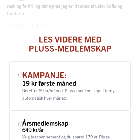
rask og feilfri, og det synes jeg er litt spesielt, sier Sofia og
forklarer:
– Å ri for å ri feilfritt e
LES VIDERE MED
PLUSS-MEDLEMSKAP
KAMPANJE:
19 kr første måned
Deretter 69 kr/måned. Pluss-medlemskapet fornyes
automatisk hver måned.
Årsmedlemskap
649 kr/år
Velg årsabonnement og du sparer 179 kr. Pluss-