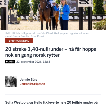
Hello HX ble tidligere ridd av Oda Charlotte Lyngvær, og eies nå av en
svensk/norsk familie. Foto: Privat
SPRANGRIDNING
20 strake 1,40-nullrunder – nå får hoppa
nok en gang norsk rytter
22. september 2025, 12:53
Jennie Börs
Journalist/Hippson
Sofia Westborg og Hello HX leverte hele 20 feilfrie runder på