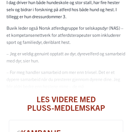
I dag driver hun både hundeskole og stor stall, har fire hester
selv og bidrar i forskning på atferd hos både hund og hest. I
tillegg er hun dressurdommer 3.
Buvik leder også Norsk atferdsgruppe for selskapsdyr (NAS) –
et kompetansenettverk for atferdsterapeuter som inkluderer
sport og familiedyr, deriblant hest.
– Jeg er veldig genuint opptatt av dyr, dyrevelferd og samarbeid
med dyr, sier hun.
– For meg handler samarbeid om mer enn trivsel. Det er et
dypere samarbeid når du presterer gjennom dyrene dine. Jeg
blir aldri bedre enn hestene mine – de må
LES VIDERE MED
PLUSS-MEDLEMSKAP