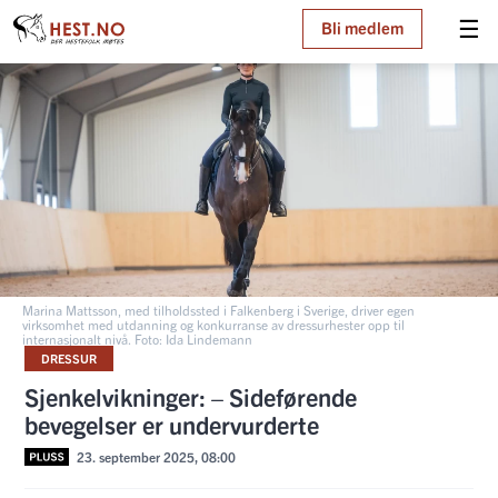
☰
Bli medlem
Marina Mattsson, med tilholdssted i Falkenberg i Sverige, driver egen
virksomhet med utdanning og konkurranse av dressurhester opp til
internasjonalt nivå. Foto: Ida Lindemann
DRESSUR
Sjenkelvikninger: – Sideførende
bevegelser er undervurderte
23. september 2025, 08:00