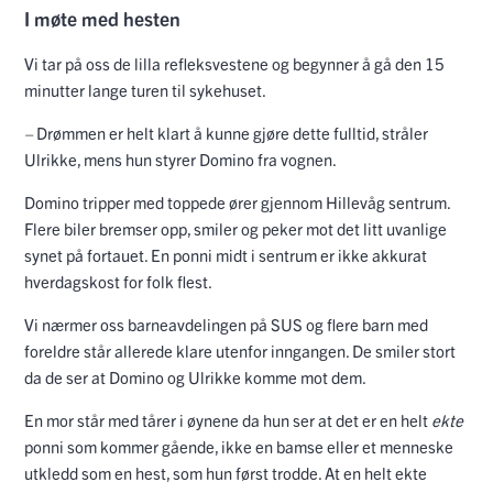
I møte med hesten
Vi tar på oss de lilla refleksvestene og begynner å gå den 15
minutter lange turen til sykehuset.
–
Drømmen er helt klart å kunne gjøre dette fulltid, stråler
Ulrikke, mens hun styrer Domino fra vognen.
Domino tripper med toppede ører gjennom Hillevåg sentrum.
Flere biler bremser opp, smiler og peker mot det litt uvanlige
synet på fortauet. En ponni midt i sentrum er ikke akkurat
hverdagskost for folk flest.
Vi nærmer oss barneavdelingen på SUS og flere barn med
foreldre står allerede klare utenfor inngangen. De smiler stort
da de ser at Domino og Ulrikke komme mot dem.
En mor står med tårer i øynene da hun ser at det er en helt
ekte
ponni som kommer gående, ikke en bamse eller et menneske
utkledd som en hest, som hun først trodde. At en helt ekte