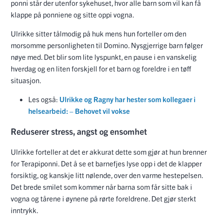
ponni står der utenfor sykehuset, hvor alle barn som vil kan få
klappe på ponniene og sitte oppi vogna.
Ulrikke sitter tålmodig på huk mens hun forteller om den
morsomme personligheten til Domino. Nysgjerrige barn følger
nøye med. Det blir som lite lyspunkt, en pause i en vanskelig
hverdag og en liten forskjell for et barn og foreldre i en tøff
situasjon.
Les også:
Ulrikke og Ragny har hester som kollegaer i
helsearbeid: – Behovet vil vokse
Reduserer stress, angst og ensomhet
Ulrikke forteller at det er akkurat dette som gjør at hun brenner
for Terapiponni. Det å se et barnefjes lyse opp i det de klapper
forsiktig, og kanskje litt nølende, over den varme hestepelsen.
Det brede smilet som kommer når barna som får sitte bak i
vogna og tårene i øynene på rørte foreldrene. Det gjør sterkt
inntrykk.