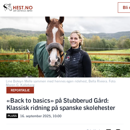
Bli
Line Boleyn Melle sammen med hennes egen ridehest, Bella Riviera. Foto:
Maren G. Kalleberg
REPORTASJE
«Back to basics» på Stubberud Gård:
Klassisk ridning på spanske skolehester
16. september 2025, 10:00