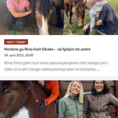
HEST I TERAPI
Hestene ga Nina livet tilbake – nå hjelper de andre
24. april 2025, 20:00
Nina Vikor gikk fra å være spesialsykepleier med mange jern i
ilden, til å selv trenge ridefysioterapi etter en bilulykke....