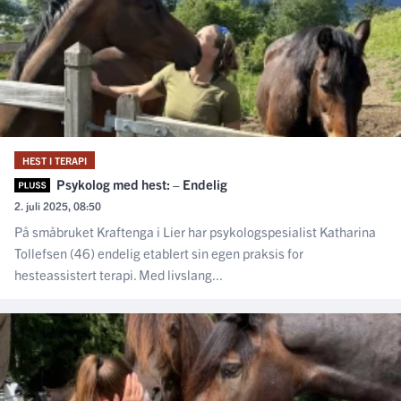
HEST I TERAPI
Psykolog med hest: – Endelig
2. juli 2025, 08:50
På småbruket Kraftenga i Lier har psykologspesialist Katharina
Tollefsen (46) endelig etablert sin egen praksis for
hesteassistert terapi. Med livslang...