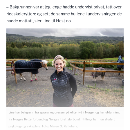
– Bakgrunnen var at jeg lenge hadde undervist privat, tatt over
rideskoleryttere og sett de samme hullene i undervisningen de
hadde mottatt, sier Line til Hest.no.
Line har bakgrunn fra sprang og dressur på elitenivå i Norge, og har utdanning
fra Norges Rytterforbund og Norges Idrettsforbund. I tillegg har hun studert
psykologi og sykepleie. Foto: Maren G. Kalleberg