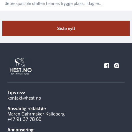
depresjon, ble stallen hennes trygge plass. I dag er...
Siste nytt
Tips oss:
kontakt@hest.no
Ansvarlig redaktør:
Maren Gahrmaker Kalleberg
+47 91 37 78 60
Annonsering: