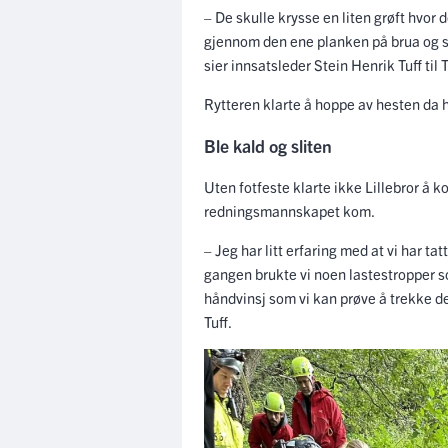
– De skulle krysse en liten grøft hvor d
gjennom den ene planken på brua og sikke
sier innsatsleder Stein Henrik Tuff til 
Rytteren klarte å hoppe av hesten da ha
Ble kald og sliten
Uten fotfeste klarte ikke Lillebror å
redningsmannskapet kom.
– Jeg har litt erfaring med at vi har ta
gangen brukte vi noen lastestropper som
håndvinsj som vi kan prøve å trekke d
Tuff.