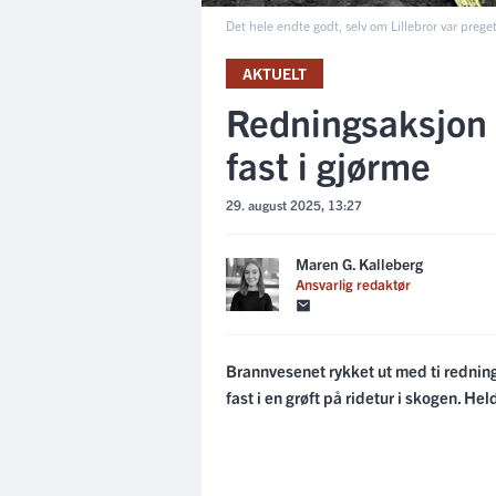
Det hele endte godt, selv om Lillebror var preg
AKTUELT
Redningsaksjon i
fast i gjørme
29. august 2025, 13:27
Maren G. Kalleberg
Ansvarlig redaktør
Brannvesenet rykket ut med ti redning
fast i en grøft på ridetur i skogen. He