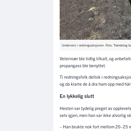
Underveis i redningsaksjonen. Foto: Trøndelag b
Veterinær ble tidlig tilkalt, og anbefa
propangass ble benyttet.
Ti redningsfolk deltok i redningsaksjon
og da klarte de å dra ham opp med hå
En lykkelig slutt
Hesten var tydelig preget av opplevelse
selv igjen, men han var ikke alvorlig s
– Han brukte nok fort mellom 20–25 m