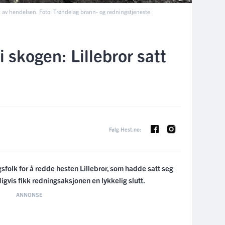
et av hendelsen. Foto: Trøndelag brann- og redningstjeneste
 skogen: Lillebror satt
Følg Hest.no:
sfolk for å redde hesten Lillebror, som hadde satt seg
ldigvis fikk redningsaksjonen en lykkelig slutt.