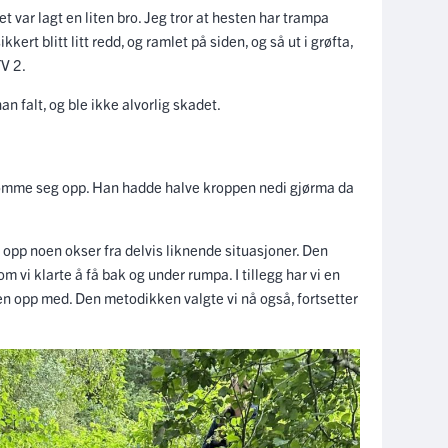
et var lagt en liten bro. Jeg tror at hesten har trampa
rt blitt litt redd, og ramlet på siden, og så ut i grøfta,
TV 2.
n falt, og ble ikke alvorlig skadet.
 komme seg opp. Han hadde halve kroppen nedi gjørma da
tt opp noen okser fra delvis liknende situasjoner. Den
 vi klarte å få bak og under rumpa. I tillegg har vi en
en opp med. Den metodikken valgte vi nå også, fortsetter