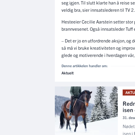
seg igjen. Til slutt klarte han å reise 
veldig bra, sier innsatslederen til TV 2.
Hesteeier Cecilie Aarstein setter stor p
brannvesenet. Også innsatsleder Tuff e
– Det er jo en utfordrende aksjon, og de
så må vi bruke kreativiteten og improvi
glede og motiverende i hverdagen vår, 
Denne artikkelen handler om:
Aktuelt
AKTU
Redn
isen
31. des
Nødeta
isen i