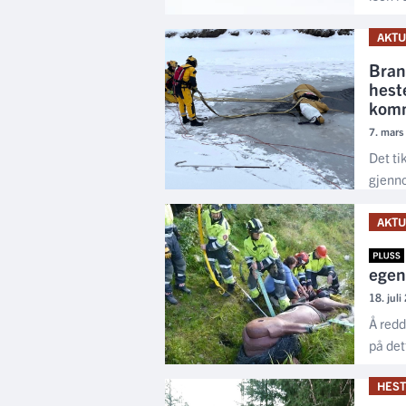
AKTU
Bran
heste
komm
7. mars
Det ti
gjenno
AKTU
egen
18. jul
Å redd
på dett
HEST