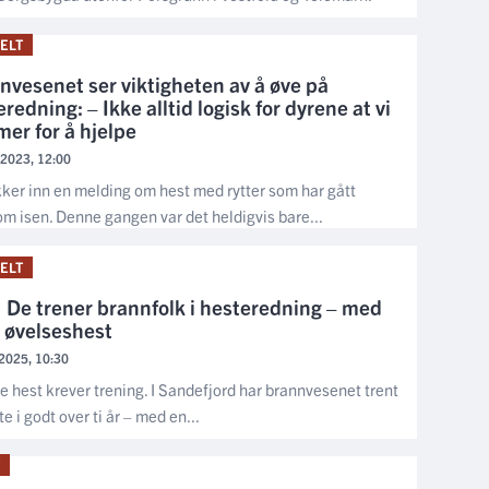
ELT
nvesenet ser viktigheten av å øve på
redning: – Ikke alltid logisk for dyrene at vi
er for å hjelpe
 2023, 12:00
kker inn en melding om hest med rytter som har gått
m isen. Denne gangen var det heldigvis bare...
ELT
De trener brannfolk i hesteredning – med
 øvelseshest
i 2025, 10:30
e hest krever trening. I Sandefjord har brannvesenet trent
e i godt over ti år – med en...