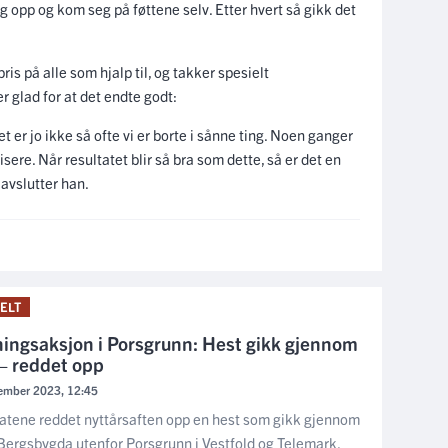
seg opp og kom seg på føttene selv. Etter hvert så gikk det
ris på alle som hjalp til, og takker spesielt
r glad for at det endte godt:
t er jo ikke så ofte vi er borte i sånne ting. Noen ganger
sere. Når resultatet blir så bra som dette, så er det en
avslutter han.
ELT
ingsaksjon i Porsgrunn: Hest gikk gjennom
 – reddet opp
ember 2023, 12:45
tene reddet nyttårsaften opp en hest som gikk gjennom
 Bergsbygda utenfor Porsgrunn i Vestfold og Telemark.