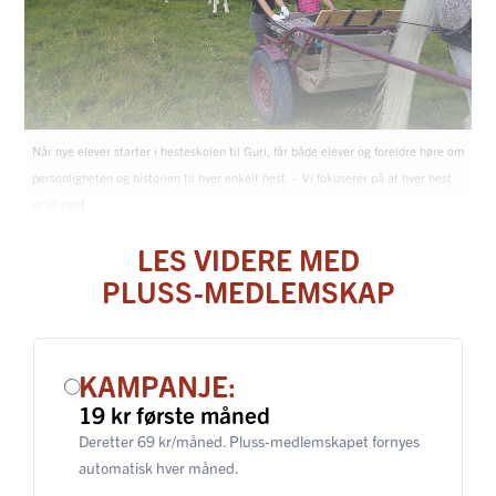
Når nye elever starter i hesteskolen til Guri, får både elever og foreldre høre om
personligheten og historien til hver enkelt hest. – Vi fokuserer på at hver hest
er et eget
LES VIDERE MED
PLUSS-MEDLEMSKAP
KAMPANJE:
19 kr første måned
Deretter 69 kr/måned. Pluss-medlemskapet fornyes
automatisk hver måned.