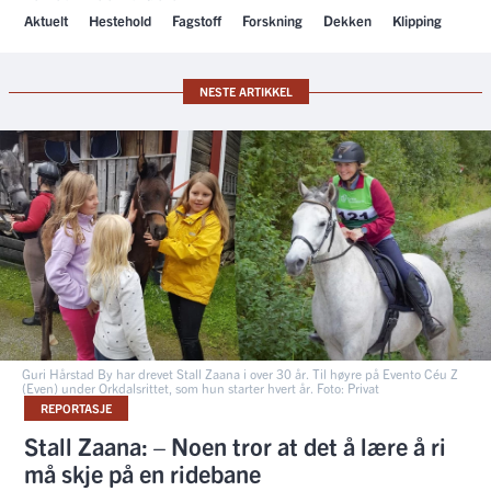
Aktuelt
Hestehold
Fagstoff
Forskning
Dekken
Klipping
NESTE ARTIKKEL
Guri Hårstad By har drevet Stall Zaana i over 30 år. Til høyre på Evento Céu Z
(Even) under Orkdalsrittet, som hun starter hvert år. Foto: Privat
REPORTASJE
Stall Zaana: – Noen tror at det å lære å ri
må skje på en ridebane