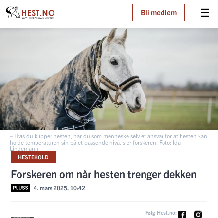
☰
Bli medlem
– Hvis du klipper hesten, har du som menneske selv et ansvar for at hesten kan
holde temperaturen sin på et passende nivå, sier forskeren. Foto: Ida
Lindemann
HESTEHOLD
Forskeren om når hesten trenger dekken
4. mars 2025, 10:42
Følg Hest.no: