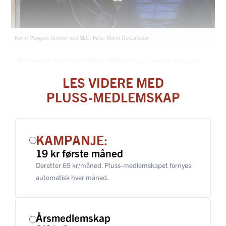
Karin Morgan, forsker ved SLU. Foto: Malin Gustafsson
– Du trenger ikke forskjellige dekken hvis temperaturen sv
LES VIDERE MED
PLUSS-MEDLEMSKAP
KAMPANJE:
19 kr første måned
Deretter 69 kr/måned. Pluss-medlemskapet fornyes
automatisk hver måned.
Årsmedlemskap