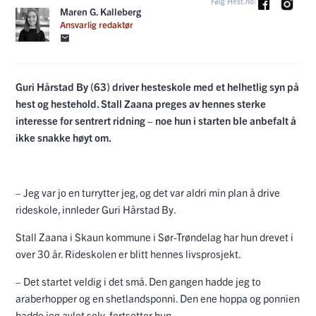
Følg Hest.no:
Maren G. Kalleberg
Ansvarlig redaktør
Guri Hårstad By (63) driver hesteskole med et helhetlig syn på
hest og hestehold. Stall Zaana preges av hennes sterke
interesse for sentrert ridning – noe hun i starten ble anbefalt å
ikke snakke høyt om.
– Jeg var jo en turrytter jeg, og det var aldri min plan å drive
rideskole, innleder Guri Hårstad By.
Stall Zaana i Skaun kommune i Sør-Trøndelag har hun drevet i
over 30 år. Rideskolen er blitt hennes livsprosjekt.
– Det startet veldig i det små. Den gangen hadde jeg to
araberhopper og en shetlandsponni. Den ene hoppa og ponnien
hadde jeg avlet selv, fortsetter hun.