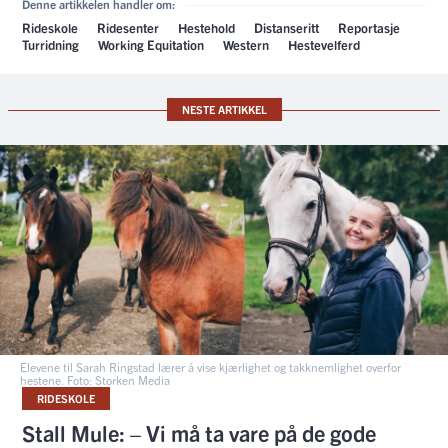
Denne artikkelen handler om:
Rideskole
Ridesenter
Hestehold
Distanseritt
Reportasje
Turridning
Working Equitation
Western
Hestevelferd
NESTE ARTIKKEL
Elevene til Sarah Ringstad lærer å vise kjærlighet og takknemlighet overfor
hestene. Foto: Storken Media
RIDESKOLE
Stall Mule: – Vi må ta vare på de gode