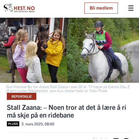
☰
Bli medlem
Guri Hårstad By har drevet Stall Zaana i over 30 år. Til høyre på Evento Céu Z
(Even) under Orkdalsrittet, som hun starter hvert år. Foto: Privat
REPORTASJE
Stall Zaana: – Noen tror at det å lære å ri
må skje på en ridebane
3. mars 2025, 08:00