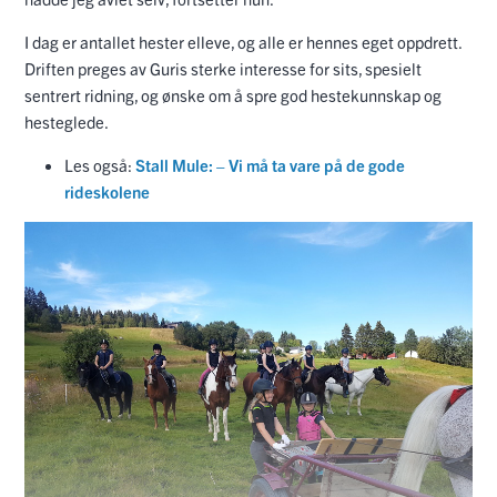
I dag er antallet hester elleve, og alle er hennes eget oppdrett.
Driften preges av Guris sterke interesse for sits, spesielt
sentrert ridning, og ønske om å spre god hestekunnskap og
hesteglede.
Les også:
Stall Mule: – Vi må ta vare på de gode
rideskolene