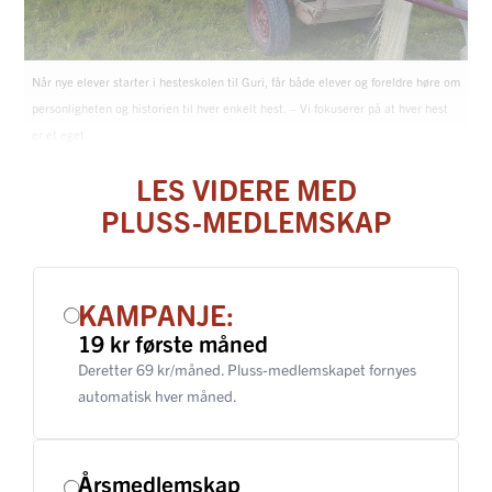
Når nye elever starter i hesteskolen til Guri, får både elever og foreldre høre om
personligheten og historien til hver enkelt hest. – Vi fokuserer på at hver hest
er et eget
LES VIDERE MED
PLUSS-MEDLEMSKAP
KAMPANJE:
19 kr første måned
Deretter 69 kr/måned. Pluss-medlemskapet fornyes
automatisk hver måned.
Årsmedlemskap