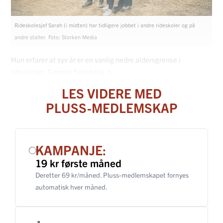
Rideskolesjef Sarah (i midten) har tidligere jobbet i andre rideskoler og på
andre staller. Foto: Storken Media
Hun erfarer at syv år er en vanlig nedre aldersgrense i
rideskolen. Ganske forståelig, e
LES VIDERE MED
PLUSS-MEDLEMSKAP
KAMPANJE:
19 kr første måned
Deretter 69 kr/måned. Pluss-medlemskapet fornyes
automatisk hver måned.