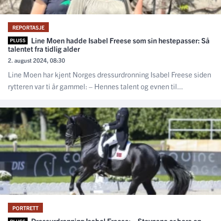
REPORTASJE
Line Moen hadde Isabel Freese som sin hestepasser: Så
talentet fra tidlig alder
2. august 2024, 08:30
Line Moen har kjent Norges dressurdronning Isabel Freese siden
rytteren var ti år gammel: – Hennes talent og evnen til...
PORTRETT
Dressurdronning Isabel Freese: – Stevnene er bare en