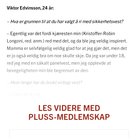
Viktor Edvinsson, 24 år:
– Hva er grunnen til at du har valgt å ri med sikkerhetsvest?
– Egentlig var det fordi kjæresten min (Kristoffer-Robin
Longoni, red. anm.) red med det, og da ble jeg veldig inspirert.
Mamma er selvfølgelig veldig glad for at jeg gjør det, men det
er jo også veldig bra om noe skulle skje. Da jeg var under 18,
red jeg med en såkalt panelvest, men jeg opplevde at
bevegeligheten min ble begrenset av den.
– Hvor lenge har du brukt airbag-vest?
– I cirka ett år nå.
LES VIDERE MED
PLUSS-MEDLEMSKAP