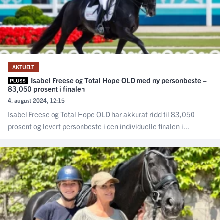
AKTUELT
Isabel Freese og Total Hope OLD med ny personbeste –
83,050 prosent i finalen
4. august 2024, 12:15
Isabel Freese og Total Hope OLD har akkurat ridd til 83,050
prosent og levert personbeste i den individuelle finalen i...