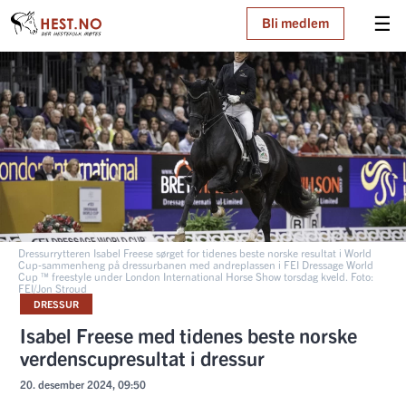
☰
Bli medlem
Dressurrytteren Isabel Freese sørget for tidenes beste norske resultat i World
Cup-sammenheng på dressurbanen med andreplassen i FEI Dressage World
Cup ™ freestyle under London International Horse Show torsdag kveld. Foto:
FEI/Jon Stroud
DRESSUR
Isabel Freese med tidenes beste norske
verdenscupresultat i dressur
20. desember 2024, 09:50