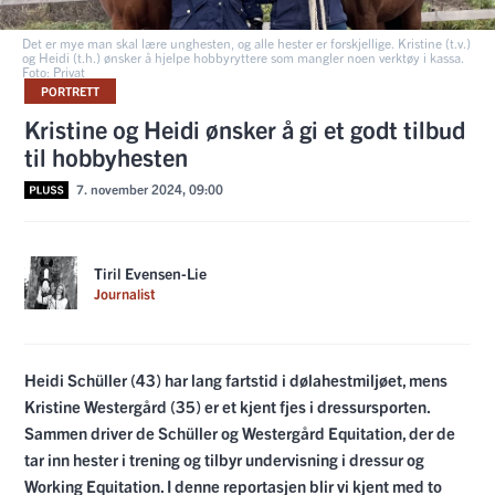
Det er mye man skal lære unghesten, og alle hester er forskjellige. Kristine (t.v.)
og Heidi (t.h.) ønsker å hjelpe hobbyryttere som mangler noen verktøy i kassa.
Foto: Privat
PORTRETT
Kristine og Heidi ønsker å gi et godt tilbud
til hobbyhesten
7. november 2024, 09:00
Tiril Evensen-Lie
Journalist
Heidi Schüller (43) har lang fartstid i dølahestmiljøet, mens
Kristine Westergård (35) er et kjent fjes i dressursporten.
Sammen driver de Schüller og Westergård Equitation, der de
tar inn hester i trening og tilbyr undervisning i dressur og
Working Equitation. I denne reportasjen blir vi kjent med to