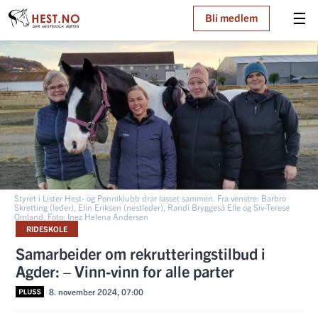
☰
Bli medlem
Styret i Lister Hest- og Ponniklubb drar lasset sammen. Fra venstre: Barbro
Skretting (leder), Elin Eriksen (nestleder), Randi Bryggeså Elle og Siv-Terese
Omland. Foto: Inez Helena Andersen
RIDESKOLE
Samarbeider om rekrutteringstilbud i
Agder: – Vinn-vinn for alle parter
8. november 2024, 07:00