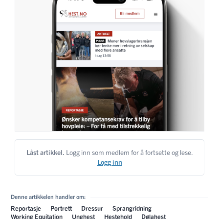
Låst artikkel.
Logg inn som medlem for å fortsette og lese.
Logg inn
Denne artikkelen handler om:
Reportasje
Portrett
Dressur
Sprangridning
Working Equitation
Unghest
Hestehold
Dølahest