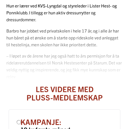
Hun er lærer ved KVS-Lyngdal og styreleder i Lister Hest- og
Ponniklubb. I tillegg er hun aktiv dressurrytter og
dressurdommer.
Barbro har jobbet ved privatskolen i hele 17 år, og i alle år har
hun båret på et ønske om å starte opp rideskole ved anlegget
til hestelinja, men skolen har ikke prioritert dette.
– I løpet av de årene har jeg også hatt to års permisjon for å ta
ridelærerutdannelsen til Norsk Hestesenter på Starum. Det var
veldig nyttig og inspirerende, og jeg fikk mye kunnskap som er
relev
LES VIDERE MED
PLUSS-MEDLEMSKAP
KAMPANJE: