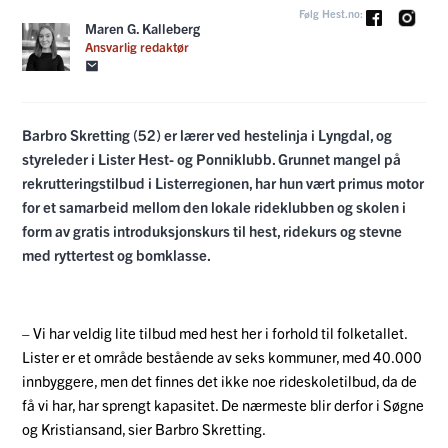
Følg Hest.no:
Maren G. Kalleberg
Ansvarlig redaktør
Barbro Skretting (52) er lærer ved hestelinja i Lyngdal, og
styreleder i Lister Hest- og Ponniklubb. Grunnet mangel på
rekrutteringstilbud i Listerregionen, har hun vært primus motor
for et samarbeid mellom den lokale rideklubben og skolen i
form av gratis introduksjonskurs til hest, ridekurs og stevne
med ryttertest og bomklasse.
– Vi har veldig lite tilbud med hest her i forhold til folketallet.
Lister er et område bestående av seks kommuner, med 40.000
innbyggere, men det finnes det ikke noe rideskoletilbud, da de
få vi har, har sprengt kapasitet. De nærmeste blir derfor i Søgne
og Kristiansand, sier Barbro Skretting.