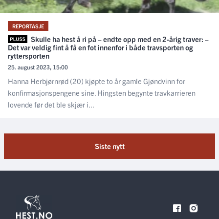
REPORTASJE
Skulle ha hest å ri på – endte opp med en 2-årig traver: –
Det var veldig fint å få en fot innenfor i både travsporten og
ryttersporten
25. august 2023, 15:00
Hanna Herbjørnrød (20) kjøpte to år gamle Gjøndvinn for
konfirmasjonspengene sine. Hingsten begynte travkarrieren
lovende før det ble skjær i...
Siste nytt