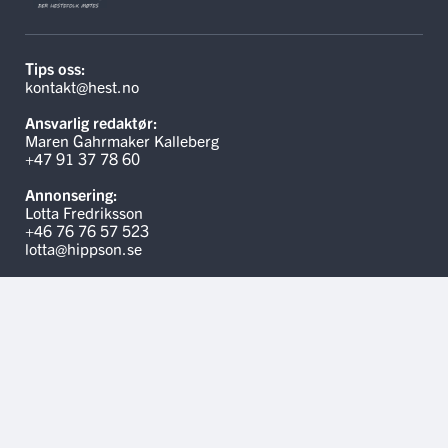
Tips oss:
kontakt@hest.no
Ansvarlig redaktør:
Maren Gahrmaker Kalleberg
+47 91 37 78 60
Annonsering:
Lotta Fredriksson
+46 76 76 57 523
lotta@hippson.se
Linker
Kontakt oss
Hippson.se
Annonsere på Hest.no