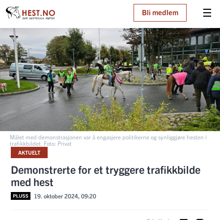
☰
Bli medlem
Målet med demonstrasjonen var å engasjere politikerne og synliggjøre hesten i
trafikkbildet. Foto: Privat
AKTUELT
Demonstrerte for et tryggere trafikkbilde
med hest
19. oktober 2024, 09:20