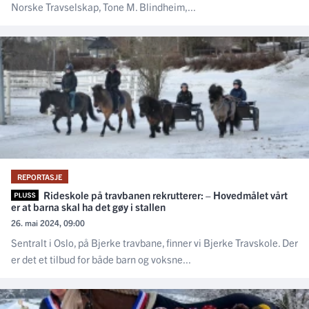
Norske Travselskap, Tone M. Blindheim,...
REPORTASJE
Rideskole på travbanen rekrutterer: – Hovedmålet vårt
er at barna skal ha det gøy i stallen
26. mai 2024, 09:00
Sentralt i Oslo, på Bjerke travbane, finner vi Bjerke Travskole. Der
er det et tilbud for både barn og voksne...