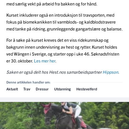
med særlig vekt på arbeid fra bakken og for hånd.
Kurset inkluderer også en introduksjon til travsporten, med
fokus på biomekanikken til varmblods- og kaldblodstravere
med tanke på ridning, grunnleggende gangartslære og balanse.
For å søke på kurset kreves det en viss ridekunnskap og
bakgrunn innen undervisning av hest og rytter. Kurset holdes
ved Wången i Sverige, og starter opp i uke 46. Søknadsfristen
er 30. oktober.
Les mer her
.
Saken er også delt hos Hest.nos samarbeidspartner
Hippson
.
Denne artikkelen handler om:
Aktuelt
Trav
Dressur
Utdanning
Hestevelferd