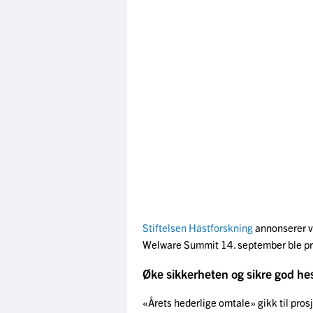
Stiftelsen Hästforskning
annonserer v
Welware Summit 14. september ble pri
Øke sikkerheten og sikre god he
«Årets hederlige omtale» gikk til pros