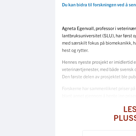
Du kan bidra til forskningen ved å sen
Agneta Egenvall, professor i veterinæ
lantbruksuniversitet (SLU), har først 
med særskilt fokus på biomekanikk, h
hest og rytter.
Hennes nyeste prosjekt er imidlertid e
veterinærtjenester, med både svensk o
Den første delen av prosjektet ble publis
Forskerne har sammenliknet priser på 
blant annet gjennom å hente inn priser 
LE
PLUS