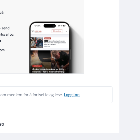
 på
– send
rtsvar og
r
nom
om medlem for å fortsette og lese.
Logg inn
rd