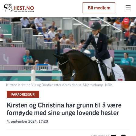
☰
Bli medlem
Kirsten Kristine Vik og Bonfire etter deres debut. Skjermdump: NRK
PARADRESSUR
Kirsten og Christina har grunn til å være
fornøyde med sine unge lovende hester
4. september 2024, 17:20
Følg Hest.no: