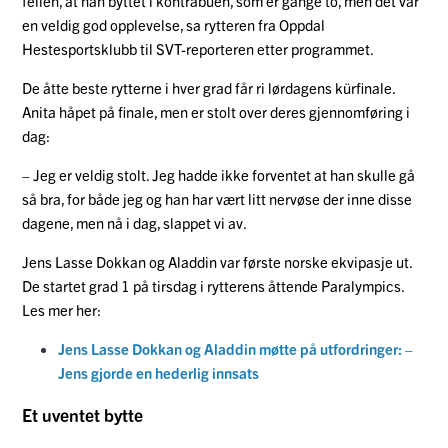
feilen, at han byttet i kontrabuen, som er gange to, men det var
en veldig god opplevelse, sa rytteren fra Oppdal
Hestesportsklubb til SVT-reporteren etter programmet.
De åtte beste rytterne i hver grad får ri lørdagens kürfinale.
Anita håpet på finale, men er stolt over deres gjennomføring i
dag:
– Jeg er veldig stolt. Jeg hadde ikke forventet at han skulle gå
så bra, for både jeg og han har vært litt nervøse der inne disse
dagene, men nå i dag, slappet vi av.
Jens Lasse Dokkan og Aladdin var første norske ekvipasje ut.
De startet grad 1 på tirsdag i rytterens åttende Paralympics.
Les mer her:
Jens Lasse Dokkan og Aladdin møtte på utfordringer: –
Jens gjorde en hederlig innsats
Et uventet bytte