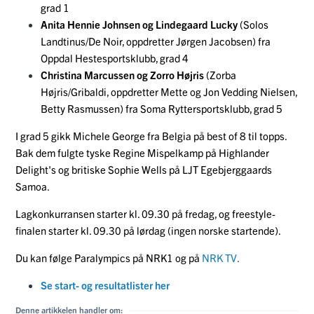
grad 1
Anita Hennie Johnsen og Lindegaard Lucky
(Solos
Landtinus/De Noir, oppdretter Jørgen Jacobsen) fra
Oppdal Hestesportsklubb, grad 4
Christina Marcussen og Zorro Højris
(Zorba
Højris/Gribaldi, oppdretter Mette og Jon Vedding Nielsen,
Betty Rasmussen) fra Soma Ryttersportsklubb, grad 5
I grad 5 gikk Michele George fra Belgia på best of 8 til topps.
Bak dem fulgte tyske Regine Mispelkamp på Highlander
Delight's og britiske Sophie Wells på LJT Egebjerggaards
Samoa.
Lagkonkurransen starter kl. 09.30 på fredag, og freestyle-
finalen starter kl. 09.30 på lørdag (ingen norske startende).
Du kan følge Paralympics på NRK1 og på
NRK TV
.
Se start- og resultatlister her
Denne artikkelen handler om: