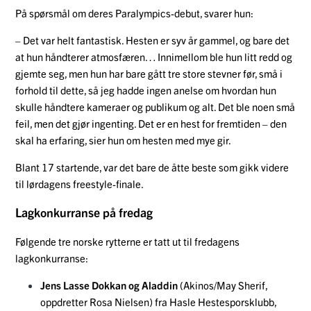
På spørsmål om deres Paralympics-debut, svarer hun:
– Det var helt fantastisk. Hesten er syv år gammel, og bare det
at hun håndterer atmosfæren… Innimellom ble hun litt redd og
gjemte seg, men hun har bare gått tre store stevner før, små i
forhold til dette, så jeg hadde ingen anelse om hvordan hun
skulle håndtere kameraer og publikum og alt. Det ble noen små
feil, men det gjør ingenting. Det er en hest for fremtiden – den
skal ha erfaring, sier hun om hesten med mye gir.
Blant 17 startende, var det bare de åtte beste som gikk videre
til lørdagens freestyle-finale.
Lagkonkurranse på fredag
Følgende tre norske rytterne er tatt ut til fredagens
lagkonkurranse:
Jens Lasse Dokkan og Aladdin
(Akinos/May Sherif,
oppdretter Rosa Nielsen) fra Hasle Hestesporsklubb,