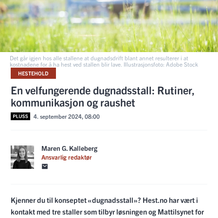
Det går igjen hos alle stallene at dugnadsdrift blant annet resulterer i at
kostnadene for å ha hest ved stallen blir lave. Illustrasjonsfoto: Adobe Stock
HESTEHOLD
En velfungerende dugnadsstall: Rutiner,
kommunikasjon og raushet
4. september 2024, 08:00
Maren G. Kalleberg
Ansvarlig redaktør
Kjenner du til konseptet «dugnadsstall»? Hest.no har vært i
kontakt med tre staller som tilbyr løsningen og Mattilsynet for