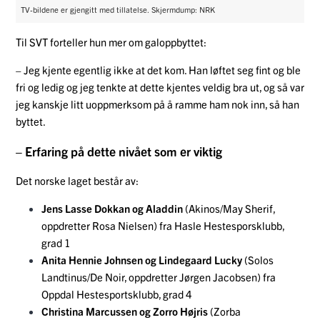
TV-bildene er gjengitt med tillatelse. Skjermdump: NRK
Til SVT forteller hun mer om galoppbyttet:
– Jeg kjente egentlig ikke at det kom. Han løftet seg fint og ble
fri og ledig og jeg tenkte at dette kjentes veldig bra ut, og så var
jeg kanskje litt uoppmerksom på å ramme ham nok inn, så han
byttet.
– Erfaring på dette nivået som er viktig
Det norske laget består av:
Jens Lasse Dokkan og Aladdin
(Akinos/May Sherif,
oppdretter Rosa Nielsen) fra Hasle Hestesporsklubb,
grad 1
Anita Hennie Johnsen og Lindegaard Lucky
(Solos
Landtinus/De Noir, oppdretter Jørgen Jacobsen) fra
Oppdal Hestesportsklubb, grad 4
Christina Marcussen og Zorro Højris
(Zorba