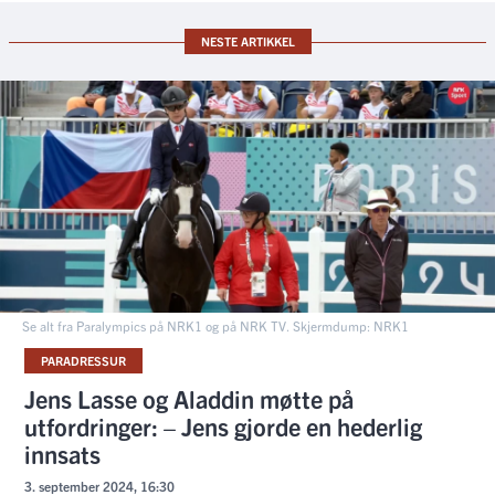
NESTE ARTIKKEL
Se alt fra Paralympics på NRK1 og på NRK TV. Skjermdump: NRK1
PARADRESSUR
Jens Lasse og Aladdin møtte på
utfordringer: – Jens gjorde en hederlig
innsats
3. september 2024, 16:30