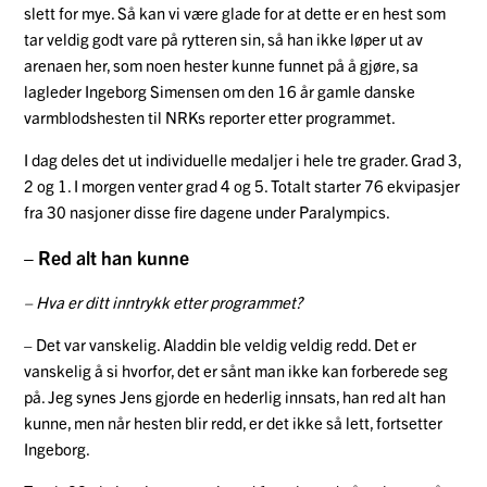
slett for mye. Så kan vi være glade for at dette er en hest som
tar veldig godt vare på rytteren sin, så han ikke løper ut av
arenaen her, som noen hester kunne funnet på å gjøre, sa
lagleder Ingeborg Simensen om den 16 år gamle danske
varmblodshesten til NRKs reporter etter programmet.
I dag deles det ut individuelle medaljer i hele tre grader. Grad 3,
2 og 1. I morgen venter grad 4 og 5. Totalt starter 76 ekvipasjer
fra 30 nasjoner disse fire dagene under Paralympics.
– Red alt han kunne
– Hva er ditt inntrykk etter programmet?
– Det var vanskelig. Aladdin ble veldig veldig redd. Det er
vanskelig å si hvorfor, det er sånt man ikke kan forberede seg
på. Jeg synes Jens gjorde en hederlig innsats, han red alt han
kunne, men når hesten blir redd, er det ikke så lett, fortsetter
Ingeborg.