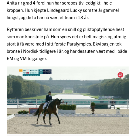
Anita rir grad 4 fordi hun har seropositiv leddgikt i hele
kroppen. Hun kjøpte Lindegaard Lucky som tre år gammel
hingst, og de to har nå vært et team i 13 år.
Rytteren beskriver ham som en snill og pliktoppfyllende hest
som man kan stole på. Hun synes det er helt magisk og utrolig
stort å få være med i sitt første Paralympics. Ekvipasjen tok
bronse i Nordisk tidligere i år, og har dessuten vært med i både
EM og VM to ganger.