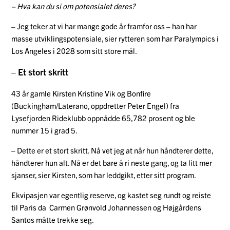
– Hva kan du si om potensialet deres?
– Jeg teker at vi har mange gode år framfor oss – han har
masse utviklingspotensiale, sier rytteren som har Paralympics i
Los Angeles i 2028 som sitt store mål.
– Et stort skritt
43 år gamle Kirsten Kristine Vik og Bonfire
(Buckingham/Laterano, oppdretter Peter Engel) fra
Lysefjorden Rideklubb oppnådde 65,782 prosent og ble
nummer 15 i grad 5.
– Dette er et stort skritt. Nå vet jeg at når hun håndterer dette,
håndterer hun alt. Nå er det bare å ri neste gang, og ta litt mer
sjanser, sier Kirsten, som har leddgikt, etter sitt program.
Ekvipasjen var egentlig reserve, og kastet seg rundt og reiste
til Paris da Carmen Grønvold Johannessen og Højgårdens
Santos måtte trekke seg.