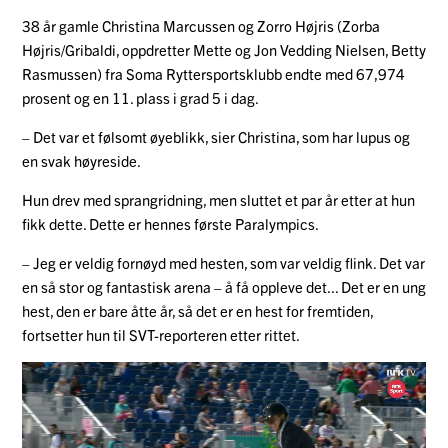
38 år gamle Christina Marcussen og Zorro Højris (Zorba
Højris/Gribaldi, oppdretter Mette og Jon Vedding Nielsen, Betty
Rasmussen) fra Soma Ryttersportsklubb endte med 67,974
prosent og en 11. plass i grad 5 i dag.
– Det var et følsomt øyeblikk, sier Christina, som har lupus og
en svak høyreside.
Hun drev med sprangridning, men sluttet et par år etter at hun
fikk dette. Dette er hennes første Paralympics.
– Jeg er veldig fornøyd med hesten, som var veldig flink. Det var
en så stor og fantastisk arena – å få oppleve det... Det er en ung
hest, den er bare åtte år, så det er en hest for fremtiden,
fortsetter hun til SVT-reporteren etter rittet.