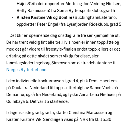
Højris/Gribaldi, oppdretter Mette og Jon Vedding Nielsen,
Betty Rasmussen) fra Soma Ryttersportsklubb, grad 5
Kirsten Kristine Vik og Bonfire
(Buckingham/Laterano,
oppdretter Peter Engel) fra Lysefjorden Rideklubb, grad 5
– Det blir en spennende dag onsdag, alle tre ser kjempefine ut.
De har trent veldig fint alle tre. Hvis noen er innen topp åtte og
med det går videre til freestyle-finalen er det topp, ellers er det
erfaring på dette nivået som er viktig for disse, sier
landslagsleder Ingeborg Simensen om de tre debutantene til
Norges Rytterforbund
.
I den individuelle konkurransen i grad 4, gikk Demi Haerkens
på Daula fra Nederland til topps, etterfulgt av Sanne Voets på
Demantur, også fra Nederland, og tyske Anna-Lena Niehues på
Quimbaya 6. Det var 15 startende.
I dagens siste grad, grad 5, starter Christina Marcussen og
Kirsten Kristine Vik. Sendingen vises på NRK fra kl. 15.30.