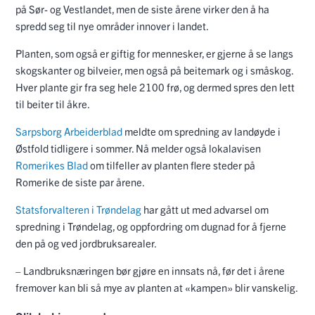
på Sør- og Vestlandet, men de siste årene virker den å ha
spredd seg til nye områder innover i landet.
Planten, som også er giftig for mennesker, er gjerne å se langs
skogskanter og bilveier, men også på beitemark og i småskog.
Hver plante gir fra seg hele 2100 frø, og dermed spres den lett
til beiter til åkre.
Sarpsborg Arbeiderblad
meldte om spredning av landøyde i
Østfold tidligere i sommer. Nå melder også lokalavisen
Romerikes Blad
om tilfeller av planten flere steder på
Romerike de siste par årene.
Statsforvalteren i Trøndelag
har gått ut med advarsel om
spredning i Trøndelag, og oppfordring om dugnad for å fjerne
den på og ved jordbruksarealer.
– Landbruksnæringen bør gjøre en innsats nå, før det i årene
fremover kan bli så mye av planten at «kampen» blir vanskelig.