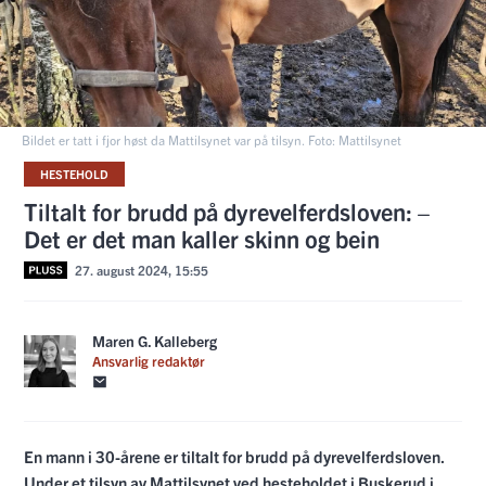
Bildet er tatt i fjor høst da Mattilsynet var på tilsyn. Foto: Mattilsynet
HESTEHOLD
Tiltalt for brudd på dyrevelferdsloven: –
Det er det man kaller skinn og bein
27. august 2024, 15:55
Maren G. Kalleberg
Ansvarlig redaktør
En mann i 30-årene er tiltalt for brudd på dyrevelferdsloven.
Under et tilsyn av Mattilsynet ved hesteholdet i Buskerud i