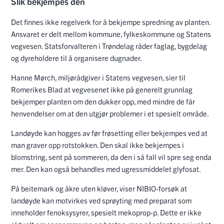
Slik bekjempes den
Det finnes ikke regelverk for å bekjempe spredning av planten.
Ansvaret er delt mellom kommune, fylkeskommune og Statens
vegvesen. Statsforvalteren i Trøndelag råder faglag, bygdelag
og dyreholdere til å organisere dugnader.
Hanne Mørch, miljørådgiver i Statens vegvesen, sier til
Romerikes Blad at vegvesenet ikke på generelt grunnlag
bekjemper planten om den dukker opp, med mindre de får
henvendelser om at den utgjør problemer i et spesielt område.
Landøyde kan hogges av før frøsetting eller bekjempes ved at
man graver opp rotstokken. Den skal ikke bekjempes i
blomstring, sent på sommeren, da den i så fall vil spre seg enda
mer. Den kan også behandles med ugressmiddelet glyfosat.
På beitemark og åkre uten kløver, viser NIBIO-forsøk at
landøyde kan motvirkes ved sprøyting med preparat som
inneholder fenoksysyrer, spesielt mekoprop-p. Dette er ikke