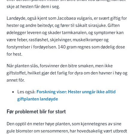
skje at hesten får dem i seg.
Landøyde, også kjent som Jacobaea vulgaris, er svært giftig for
hester og andre beitedyr, og fører til såkalt sirasjuke. Giften
ødelegger leveren og skader tarmkanalen, og symptomer kan
være feber, rastløshet, skjelvinger, muskelkramper og
forstyrrelser i fordøyelsen. 140 gram regnes som dødelig dose
for hest.
Når planten slås, forsvinner den bitre smaken, men ikke
giftstoffet, hvilket gjør det farlig for dyra om den havner i høy og
annet fôr.
Les også:
Forskning viser: Hester unngår ikke alltid
giftplanten landøyde
Før problemet blir for stort
Den opptil én meter høye planten, som kjennetegnes av sine
gule blomster om sensommeren, har hovedsakelig vært utbredt