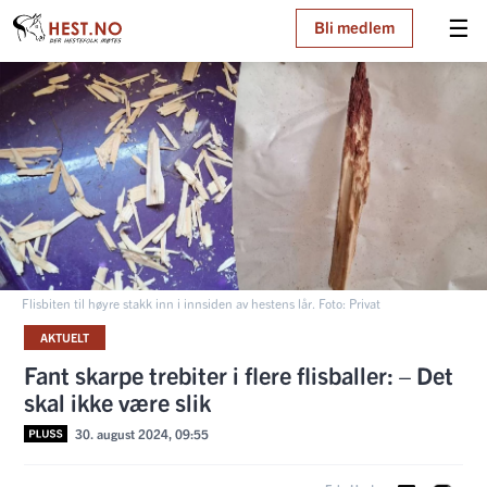
☰
Bli medlem
Flisbiten til høyre stakk inn i innsiden av hestens lår. Foto: Privat
AKTUELT
Fant skarpe trebiter i flere flisballer: – Det
skal ikke være slik
30. august 2024, 09:55