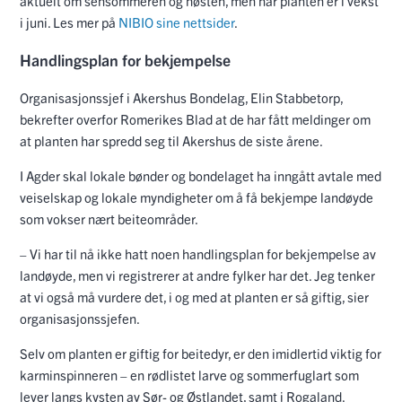
aktuelt om sensommeren og høsten, men når planten er i vekst
i juni. Les mer på
NIBIO sine nettsider
.
Handlingsplan for bekjempelse
Organisasjonssjef i Akershus Bondelag, Elin Stabbetorp,
bekrefter overfor Romerikes Blad at de har fått meldinger om
at planten har spredd seg til Akershus de siste årene.
I Agder skal lokale bønder og bondelaget ha inngått avtale med
veiselskap og lokale myndigheter om å få bekjempe landøyde
som vokser nært beiteområder.
– Vi har til nå ikke hatt noen handlingsplan for bekjempelse av
landøyde, men vi registrerer at andre fylker har det. Jeg tenker
at vi også må vurdere det, i og med at planten er så giftig, sier
organisasjonssjefen.
Selv om planten er giftig for beitedyr, er den imidlertid viktig for
karminspinneren – en rødlistet larve og sommerfuglart som
lever langs kysten av Sør- og Østlandet, samt i Rogaland.