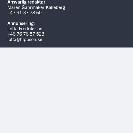
Ansvarlig redaktør:
Maren Gahrmaker Kalleberg
+47 91 37 78 60
Annonsering:
Lotta Fredriksson
+46 76 76 57 523
lotta@hippson.se
Linker
Kontakt oss
Hippson.se
Annonsere på Hest.no
Medlemsvilkår
Personvernerklæring
Informasjonskapsler