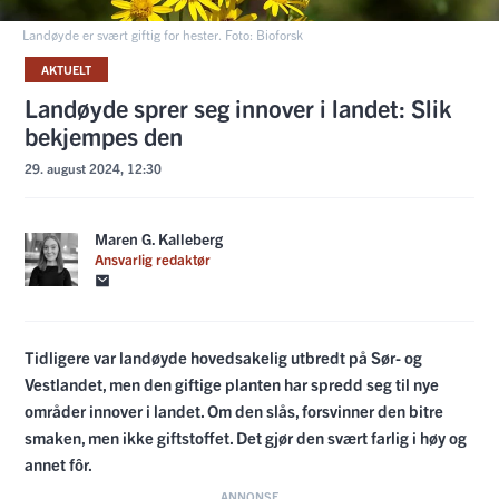
Landøyde er svært giftig for hester. Foto: Bioforsk
AKTUELT
Landøyde sprer seg innover i landet: Slik
bekjempes den
29. august 2024, 12:30
Maren G. Kalleberg
Ansvarlig redaktør
Tidligere var landøyde hovedsakelig utbredt på Sør- og
Vestlandet, men den giftige planten har spredd seg til nye
områder innover i landet. Om den slås, forsvinner den bitre
smaken, men ikke giftstoffet. Det gjør den svært farlig i høy og
annet fôr.