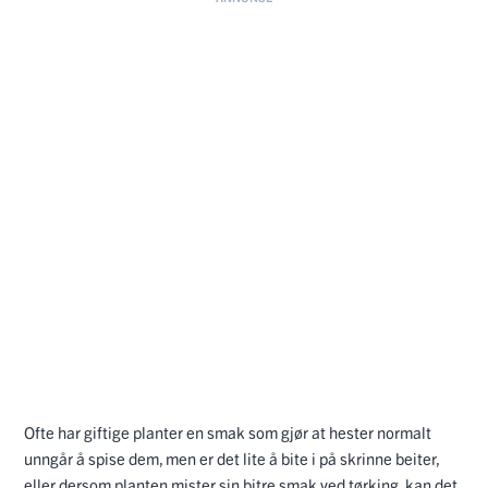
Ofte har giftige planter en smak som gjør at hester normalt
unngår å spise dem, men er det lite å bite i på skrinne beiter,
eller dersom planten mister sin bitre smak ved tørking, kan det