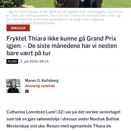
– Jeg har lært å tenke at det alltid er noe positivt å se i noe negativt, for å finne
en utvei, sier dressurrytteren. Hun har tatt Thiara de Lorentzia hele veien, og
sist uke leverte de sine beste prestasjoner så langt. Foto: Ingeborg
Simensen/Norges Rytterforbund
DRESSUR
Fryktet Thiara ikke kunne gå Grand Prix
igjen: – De siste månedene har vi nesten
bare vært på tur
2. juli 2024, 09:15
Maren G. Kalleberg
Ansvarlig redaktør
Catharina Lorentzen Lund (32) var på det norske seniorlaget
som tok en gjev sølvmedalje i dressur under Nordisk Baltisk
Mesterskap sist uke. Reisen med egenavlede Thiara de