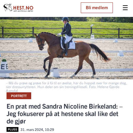
☰
Bli medlem
– Må du prøve og prøve for å få til en øvelse, har du hoppet over for mange steg,
sier dressurrytteren. Hun deler om sin treningsfilosofi. Foto: Helene Gjerde
Aamdal
PORTRETT
En prat med Sandra Nicoline Birkeland: –
Jeg fokuserer på at hestene skal like det
de gjør
31. mars 2024, 10:29