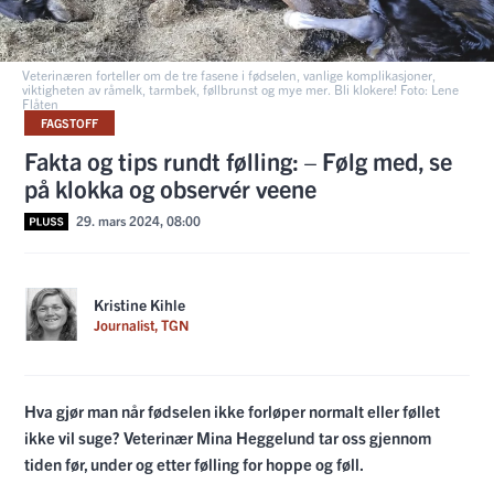
Veterinæren forteller om de tre fasene i fødselen, vanlige komplikasjoner,
viktigheten av råmelk, tarmbek, føllbrunst og mye mer. Bli klokere! Foto: Lene
Flåten
FAGSTOFF
Fakta og tips rundt følling: – Følg med, se
på klokka og observér veene
29. mars 2024, 08:00
Kristine Kihle
Journalist, TGN
Hva gjør man når fødselen ikke forløper normalt eller føllet
ikke vil suge? Veterinær Mina Heggelund tar oss gjennom
tiden før, under og etter følling for hoppe og føll.