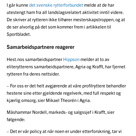
I går kunne
det svenske rytterforbundet
melde at de har
utestengt ham fra all landslagsrelatert aktivitet inntil videre.
De
skriver at rytteren ikke tilhører mesterskapstroppen, og at
de ser alvorlig på det som kommer frem i artikkelen til
Sportbladet.
Samarbeidspartnere reagerer
Hest.nos samarbeidspartner
Hippson
melder at to av
eliterytterens samarbeidspartnere, Agria og Krafft, har fjernet
rytteren fra deres nettsider.
– For oss er det helt avgjørende at våre profilryttere behandler
hestene sine etter gjeldende regelverk, med full respekt og
kjærlig omsorg, sier Mikael Theorén i Agria.
Måshammar Nordell, markeds- og salgssjef i Krafft, sier
følgende:
– Det er vår policy at når noen er under etterforskning, tar vi