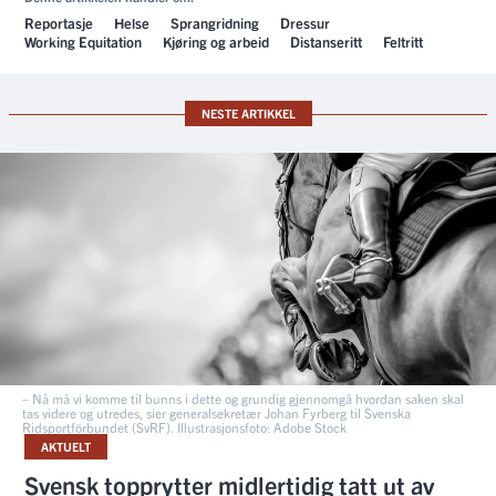
Reportasje
Helse
Sprangridning
Dressur
Working Equitation
Kjøring og arbeid
Distanseritt
Feltritt
NESTE ARTIKKEL
– Nå må vi komme til bunns i dette og grundig gjennomgå hvordan saken skal
tas videre og utredes, sier generalsekretær Johan Fyrberg til Svenska
Ridsportförbundet (SvRF). Illustrasjonsfoto: Adobe Stock
AKTUELT
Svensk topprytter midlertidig tatt ut av