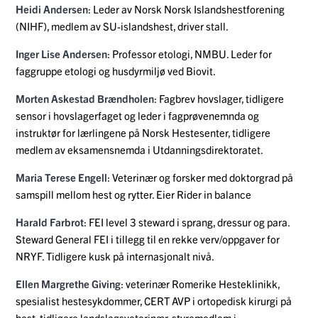
Heidi Andersen
: Leder av Norsk Norsk Islandshestforening
(NIHF), medlem av SU-islandshest, driver stall.
Inger Lise Andersen
: Professor etologi, NMBU. Leder for
faggruppe etologi og husdyrmiljø ved Biovit.
Morten Askestad Brændholen
: Fagbrev hovslager, tidligere
sensor i hovslagerfaget og leder i fagprøvenemnda og
instruktør for lærlingene på Norsk Hestesenter, tidligere
medlem av eksamensnemda i Utdanningsdirektoratet.
Maria Terese Engell
: Veterinær og forsker med doktorgrad på
samspill mellom hest og rytter. Eier Rider in balance
Harald Farbrot
: FEI level 3 steward i sprang, dressur og para.
Steward General FEI i tillegg til en rekke verv/oppgaver for
NRYF. Tidligere kusk på internasjonalt nivå.
Ellen Margrethe Giving
: veterinær Romerike Hesteklinikk,
spesialist hestesykdommer, CERT AVP i ortopedisk kirurgi på
hest, tidligere landslagsveterinær, styremedlem i