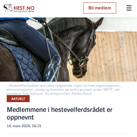
☰
Bli medlem
– Hestevelferdsrådet skal være rådgivende organ for hele organisasjonen,
administrasjonen, utvalg og komiteer og andre grupper under NRYF, sier
president Tore Sannum. Illustrasjonsfoto: Adobe Stock
AKTUELT
Medlemmene i hestevelferdsrådet er
oppnevnt
14. mars 2024, 16:15