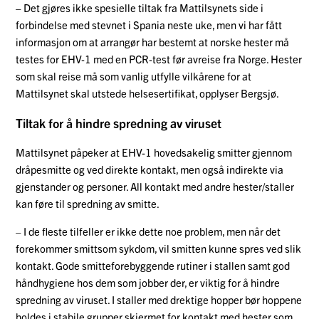
– Det gjøres ikke spesielle tiltak fra Mattilsynets side i
forbindelse med stevnet i Spania neste uke, men vi har fått
informasjon om at arrangør har bestemt at norske hester må
testes for EHV-1 med en PCR-test før avreise fra Norge. Hester
som skal reise må som vanlig utfylle vilkårene for at
Mattilsynet skal utstede helsesertifikat, opplyser Bergsjø.
Tiltak for å hindre spredning av viruset
Mattilsynet påpeker at EHV-1 hovedsakelig smitter gjennom
dråpesmitte og ved direkte kontakt, men også indirekte via
gjenstander og personer. All kontakt med andre hester/staller
kan føre til spredning av smitte.
– I de fleste tilfeller er ikke dette noe problem, men når det
forekommer smittsom sykdom, vil smitten kunne spres ved slik
kontakt. Gode smitteforebyggende rutiner i stallen samt god
håndhygiene hos dem som jobber der, er viktig for å hindre
spredning av viruset. I staller med drektige hopper bør hoppene
holdes i stabile grupper skjermet for kontakt med hester som