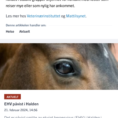
reiser mye eller som nylig har ankommet.
Les mer hos
Veterinærinstituttet
og
Mattilsynet
.
Denne artikkelen handler om:
Helse
Aktuelt
AKTUELT
EHV påvist i Halden
21. februar 2024, 14:56
Det er påvist smitte av ekvint herpesvirus (EHV) i Halden i