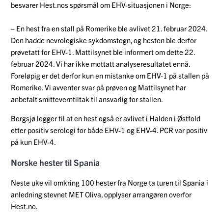
besvarer Hest.nos spørsmål om EHV-situasjonen i Norge:
– En hest fra en stall på Romerike ble avlivet 21. februar 2024.
Den hadde nevrologiske sykdomstegn, og hesten ble derfor
prøvetatt for EHV-1. Mattilsynet ble informert om dette 22.
februar 2024. Vi har ikke mottatt analyseresultatet ennå.
Foreløpig er det derfor kun en mistanke om EHV-1 på stallen på
Romerike. Vi avventer svar på prøven og Mattilsynet har
anbefalt smitteverntiltak til ansvarlig for stallen.
Bergsjø legger til at en hest også er avlivet i Halden i Østfold
etter positiv serologi for både EHV-1 og EHV-4. PCR var positiv
på kun EHV-4.
Norske hester til Spania
Neste uke vil omkring 100 hester fra Norge ta turen til Spania i
anledning stevnet MET Oliva, opplyser arrangøren overfor
Hest.no.