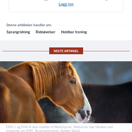
Logg inn
Denne artikkelen handler om:
Sprangridning
Rideøvelser
Holdbar trening
NESTE ARTIKKEL
EHV-1 og EHV-4 skal meldes til Mattilsynet. Veterinær bør tilkalles ved
mistanke om EHV. Illustrasjonsfoto: Adobe Stock