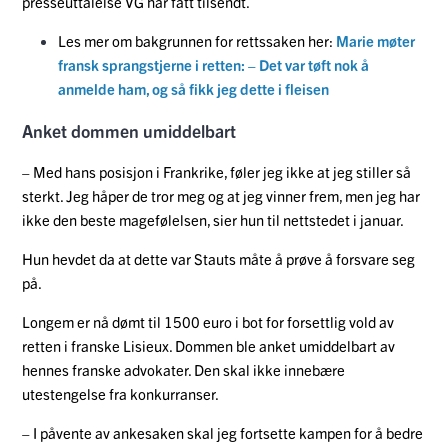
presseuttalelse VG har fått tilsendt.
Les mer om bakgrunnen for rettssaken her:
Marie møter
fransk sprangstjerne i retten: – Det var tøft nok å
anmelde ham, og så fikk jeg dette i fleisen
Anket dommen umiddelbart
– Med hans posisjon i Frankrike, føler jeg ikke at jeg stiller så
sterkt. Jeg håper de tror meg og at jeg vinner frem, men jeg har
ikke den beste magefølelsen, sier hun til nettstedet i januar.
Hun hevdet da at dette var Stauts måte å prøve å forsvare seg
på.
Longem er nå dømt til 1500 euro i bot for forsettlig vold av
retten i franske Lisieux. Dommen ble anket umiddelbart av
hennes franske advokater. Den skal ikke innebære
utestengelse fra konkurranser.
– I påvente av ankesaken skal jeg fortsette kampen for å bedre