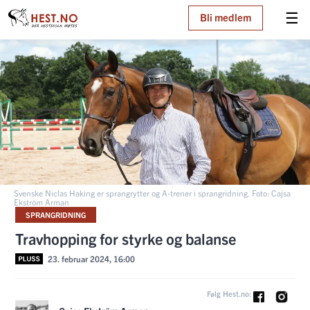
☰
Bli medlem
Svenske Niclas Haking er sprangrytter og A-trener i sprangridning. Foto: Cajsa
Ekström Arman
SPRANGRIDNING
Travhopping for styrke og balanse
23. februar 2024, 16:00
Følg Hest.no: