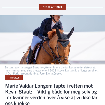
NESTE ARTIKKEL
En tung sak har preget Bærum-rytteren Marie Valdar Longem det siste året,
men hun har med sine prestasjoner i 2023 likevel klart å sikre Norge en billett
til OL i Paris i sprangridning. Foto: Elena Zobova
AKTUELT
Marie Valdar Longem tapte i retten mot
Kevin Staut: – Viktig både for meg selv og
for kvinner verden over å vise at vi ikke lar
oss knekke