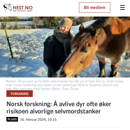
☰
Bli medlem
Nesten 30 prosent av landets veterinærer har følt på at livet ikke er verdt å leve,
viser norsk forskning som blant annet veterinær Helene Seljenes Dalum står
bak. Her sammen med hesten Viktor. Foto: Privat
FORSKNING
Norsk forskning: Å avlive dyr ofte øker
risikoen alvorlige selvmordstanker
16. februar 2024, 10:15