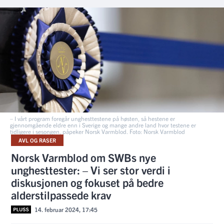
– I vårt program foregår unghesttestene på høsten, så hestene er
gjennomgående eldre enn i Sverige og mange andre land hvor testene er
tidligere i sesongen, påpeker Norsk Varmblod. Foto: Norsk Varmblod
AVL OG RASER
Norsk Varmblod om SWBs nye
unghesttester: – Vi ser stor verdi i
diskusjonen og fokuset på bedre
alderstilpassede krav
14. februar 2024, 17:45