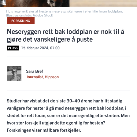
FEIs regelverk sier at hestens neserygg skal være i eller like foran loddplan.
Illustrasjonsfoto: Adobe Stock
FORSKNING
Neseryggen rett bak loddplan er nok til å
gjøre det vanskeligere å puste
15. februar 2024, 07:00
Sara Bref
Journalist, Hippson
Studier har vist at det de siste 30–40 årene har blitt stadig
vanligere for hester å gå med neseryggen rett bak loddplan, i
stedet for rett foran, som er det man egentlig etterstreber. Men
hvor stor forskjell utgjør dette egentlig for hesten?
Forskningen viser målbare forskjeller.