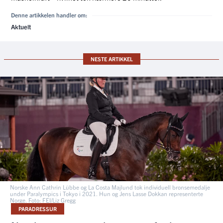
Denne artikkelen handler om:
Aktuelt
NESTE ARTIKKEL
Norske Ann Cathrin Lübbe og La Costa Majlund tok individuell bronsemedalje
under Paralympics i Tokyo i 2021. Hun og Jens Lasse Dokkan representerte
Norge. Foto: FEI/Liz Gregg
PARADRESSUR