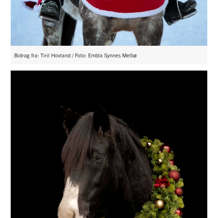
Bidrag fra: Tiril Hovland / Foto: Embla Synnes Melbø