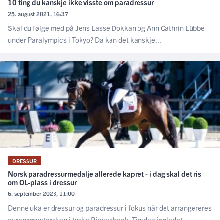
10 ting du kanskje ikke visste om paradressur
25. august 2021, 16:37
Skal du følge med på Jens Lasse Dokkan og Ann Cathrin Lübbe
under Paralympics i Tokyo? Da kan det kanskje...
DRESSUR
Norsk paradressurmedalje allerede kapret - i dag skal det ris
om OL-plass i dressur
6. september 2023, 11:00
Denne uka er dressur og paradressur i fokus når det arrangereres
europamesterskap i tyske Riesenbeck. Tirsdag innledet