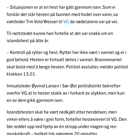
– Situasjonen er at en hest har gått gjennom isen. Som vi
forstår det står hesten på bunnen med hodet over vann, sa
vaktleder Tim Vold Wessel til
VG
da nødetatene var på vei.
Til nettstedet kunne han fortelle at det var snakk om en
islandshest på åtte år.
– Kontroll på rytter og hest. Rytter har ikke vært i vannet og er i
god behold. Hesten er fortsatt delvis i vannet. Brannvesenet
skal bistå med å berge hesten. Politiet avslutter, melder politiet
klokken 13.01.
Innsatsleder Øyvind Larsen i Sør-Øst politidistrikt bekrefter
overfor VG at to hester stakk av i forkant av ulykken, men kun
en av dem gikk gjennom isen.
Islandshesten skal ha vært nedkjølt etter hendelsen, men
virker ellers å være i grei form, forteller hesteeieren til VG. Den
ble reddet opp ved hjelp av en stropp under magen og ren
muskelkraft – hvilket tok nærmere 20 minutter.