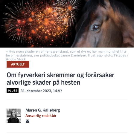
– Hvis noen skader en annens gjenstand, som et dyr er, har man mulighet til å
be om erstatning, sier politiadvokat Janne Danielsen. Illustrasjonsfoto: Pixabay /
Adobe Stock
AKTUELT
Om fyrverkeri skremmer og forårsaker
alvorlige skader på hesten
31. desember 2023, 14:57
Maren G. Kalleberg
Ansvarlig redaktør