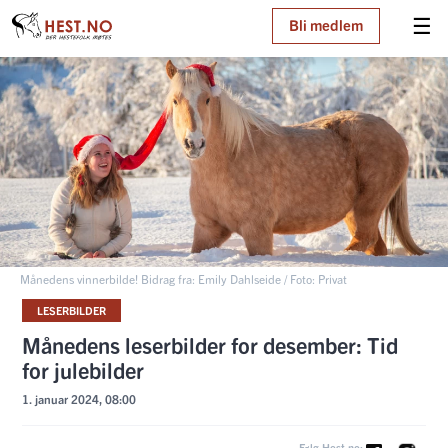
☰
Bli medlem
Månedens vinnerbilde! Bidrag fra: Emily Dahlseide / Foto: Privat
LESERBILDER
Månedens leserbilder for desember: Tid
for julebilder
1. januar 2024, 08:00
Følg Hest.no: