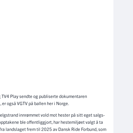
 og TV4 Play sendte og publiserte dokumentaren
er også VGTV på ballen her i Norge.
lgstrand innrømmet vold mot hester på sitt eget salgs-
pptakene ble offentliggjort, har hestemiljøet valgt å ta
 fra landslaget frem til 2025 av Dansk Ride Forbund, som