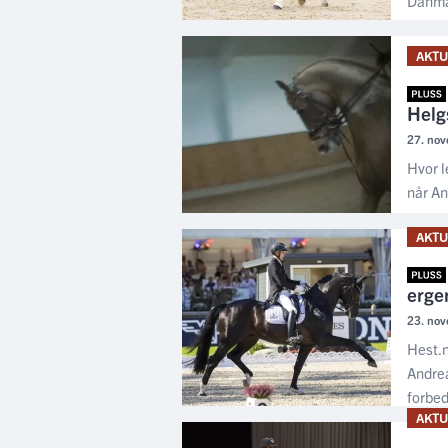
Danma
AKTU
Helg
27. nov
Hvor l
når An
AKTU
erge
23. nov
Hest.n
Andrea
forbed
AKTU