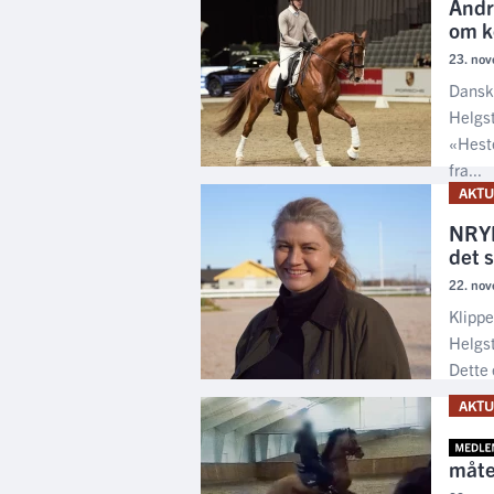
Andr
om k
23. nov
Dansk 
Helgs
«Heste
fra...
AKTU
NRYF
det 
22. nov
Klippe
Helgst
Dette e
AKTU
måten