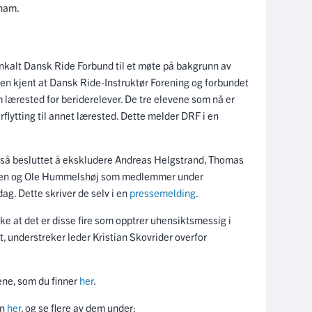
 ham.
nkalt Dansk Ride Forbund til et møte på bakgrunn av
en kjent at Dansk Ride-Instruktør Forening og forbundet
lærested for beriderelever. De tre elevene som nå er
rflytting til annet lærested. Dette melder DRF i en
gså besluttet å ekskludere Andreas Helgstrand, Thomas
rsen og Ole Hummelshøj som medlemmer under
g. Dette skriver de selv i en
pressemelding
.
lke at det er disse fire som opptrer uhensiktsmessig i
t, understreker leder Kristian Skovrider overfor
dene, som du finner
her
.
en
her
, og se flere av dem under: