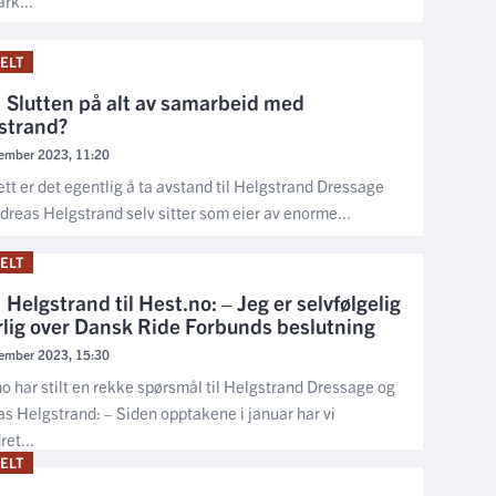
rk...
ELT
Slutten på alt av samarbeid med
strand?
ember 2023, 11:20
ett er det egentlig å ta avstand til Helgstrand Dressage
dreas Helgstrand selv sitter som eier av enorme...
ELT
Helgstrand til Hest.no: – Jeg er selvfølgelig
rlig over Dansk Ride Forbunds beslutning
ember 2023, 15:30
o har stilt en rekke spørsmål til Helgstrand Dressage og
s Helgstrand: – Siden opptakene i januar har vi
ret...
ELT