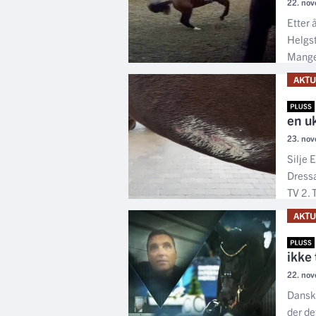
22. nov
Etter 
Helgst
Mange
AKTU
en u
23. nov
Silje 
Dressa
TV 2. T
AKTU
ikke
22. nov
Dansk 
der de