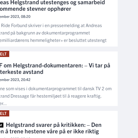
eas Helgstrand utestenges og samarbeid
ommende stevner opphører
ember 2023, 08:20
Ride Forbund skriver i en pressemelding at Andreas
trand på bakgrunn av dokumentarprogrammet
milliardærens hemmeligheter» er besluttet utestengt
ELT
 om Helgstrand-dokumentaren: – Vi tar på
sterkeste avstand
ember 2023, 20:42
ne som vises i dokumentarprogrammet til dansk TV 2 om
rand Dressage får hestemiljøet til å reagere kraftig.
r...
ELT
Helgstrand svarer på kritikken: – Den
 å trene hestene våre på er ikke riktig