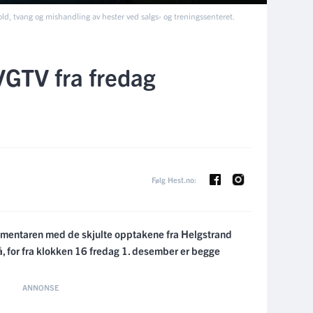
d, tvang og mishandling av hester ved salgs- og treningssenteret.
VGTV fra fredag
Følg Hest.no:
umentaren med de skjulte opptakene fra Helgstrand
, for fra klokken 16 fredag 1. desember er begge