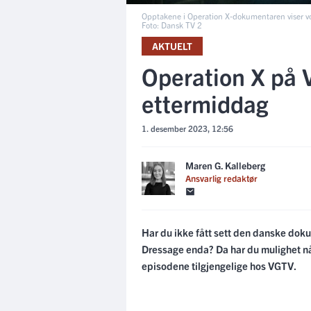
Opptakene i Operation X-dokumentaren viser vol
Foto: Dansk TV 2
AKTUELT
Operation X på 
ettermiddag
1. desember 2023, 12:56
Maren G. Kalleberg
Ansvarlig redaktør
Har du ikke fått sett den danske dok
Dressage enda? Da har du mulighet nå
episodene tilgjengelige hos VGTV.