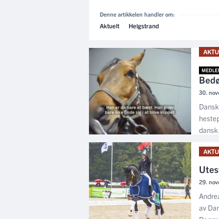
Denne artikkelen handler om:
Aktuelt
Helgstrand
AKTU
Bedø
30. nov
Dansk 
hestep
dansk.
AKTU
Utes
29. nov
Andrea
av Dan