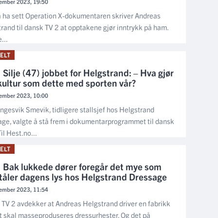
ember 2023, 19:50
å ha sett Operation X-dokumentaren skriver Andreas
rand til dansk TV 2 at opptakene gjør inntrykk på ham.
...
ELT
Silje (47) jobbet for Helgstrand: – Hva gjør
kultur som dette med sporten vår?
ember 2023, 10:00
Engesvik Smevik, tidligere stallsjef hos Helgstrand
ge, valgte å stå frem i dokumentarprogrammet til dansk
il Hest.no...
ELT
Bak lukkede dører foregår det mye som
 tåler dagens lys hos Helgstrand Dressage
ember 2023, 11:54
TV 2 avdekker at Andreas Helgstrand driver en fabrikk
t skal masseproduseres dressurhester. Og det på