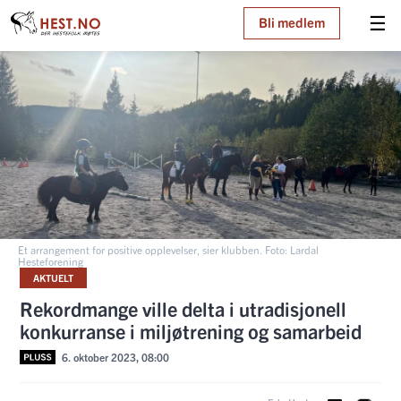
☰
Bli medlem
Et arrangement for positive opplevelser, sier klubben. Foto: Lardal
Hesteforening
AKTUELT
Rekordmange ville delta i utradisjonell
konkurranse i miljøtrening og samarbeid
6. oktober 2023, 08:00